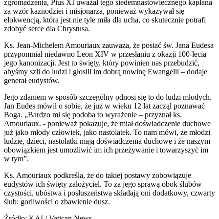
zgromadzenia, Pius XI uważał tego siedemnastowiecznego kapłana
za wzór kaznodziei i misjonarza, ponieważ wykazywał się
elokwencją, która jest nie tyle miła dla ucha, co skutecznie potrafi
zdobyć serce dla Chrystusa.
Ks. Jean-Michelem Amouriaux zauważa, że postać św. Jana Eudesa
przypomniał niedawno Leon XIV w przesłaniu z okazji 100-lecia
jego kanonizacji. Jest to święty, który powinien nas przebudzić,
abyśmy szli do ludzi i głosili im dobrą nowinę Ewangelii – dodaje
generał eudystów.
Jego zdaniem w sposób szczególny odnosi się to do ludzi młodych.
Jan Eudes mówił o sobie, że już w wieku 12 lat zaczął poznawać
Boga. „Bardzo mi się podoba to wyrażenie – przyznał ks.
Amouriaux. - ponieważ pokazuje, że miał doświadczenie duchowe
już jako młody człowiek, jako nastolatek. To nam mówi, że młodzi
ludzie, dzieci, nastolatki mają doświadczenia duchowe i że naszym
obowiązkiem jest umożliwić im ich przeżywanie i towarzyszyć im
w tym”.
Ks. Amouriaux podkreśla, że do takiej postawy zobowiązuje
eudystów ich święty założyciel. To za jego sprawą obok ślubów
czystości, ubóstwa i posłuszeństwa składają oni dodatkowy, czwarty
ślub: gorliwości o zbawienie dusz.
Źródło: KAI / Vatican News