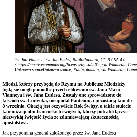
św. Jan Vianney i św. Jan Eudes, BarãoPandora, CC BY-SA 4.0
<https://creativecommons.org/licenses/by-sa/4.0>, via Wikimedia Com
Unknown sourceUnknown source, Public domain, via Wikimedia Com
Młodzi, którzy przybędą do Rzymu na Jubileusz Młodzieży
będą się mogli pomodlić przed relikwiami św. Jana Marii
Vianneya i św. Jana Eudesa. Zostały one sprowadzone do
kościoła św. Ludwika, nieopodal Panteonu, i pozostaną tam do
8 września. Okazją jest oczywiście Rok Święty, a także stulecie
kanonizacji obu francuskich świętych, którzy potrafili łączyć
niezwykłą świętość życia ze zdumiewającą skutecznością
apostolstwa.
Jak przypomina generał założonego przez św. Jana Eudesa