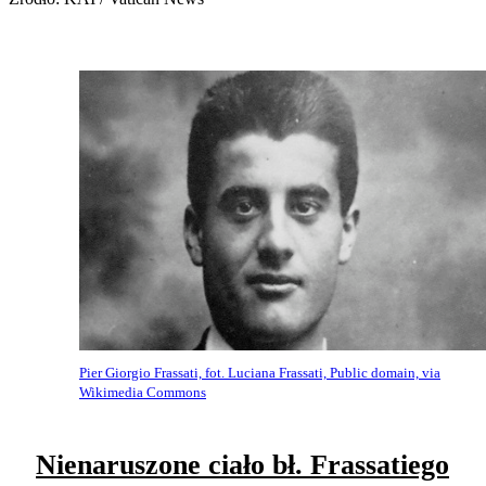
Pier Giorgio Frassati, fot. Luciana Frassati, Public domain, via
Wikimedia Commons
Nienaruszone ciało bł. Frassatiego