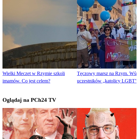
Wielki Meczet w Rzymie szkoli
Tęczowy marsz na Rzym. Wśr
imamów. Co jest celem?
uczestników „katolicy LGBT”
Oglądaj na PCh24 TV