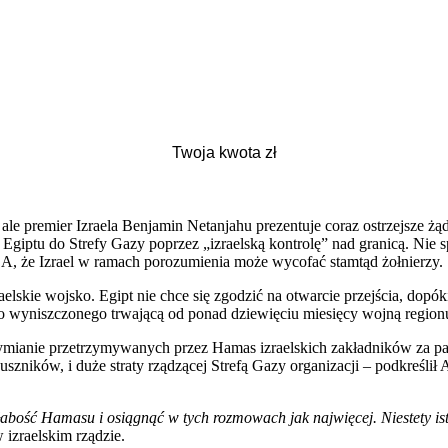
ale premier Izraela Benjamin Netanjahu prezentuje coraz ostrzejsze żą
 Egiptu do Strefy Gazy poprzez „izraelską kontrolę” nad granicą. Nie s
A, że Izrael w ramach porozumienia może wycofać stamtąd żołnierzy.
raelskie wojsko. Egipt nie chce się zgodzić na otwarcie przejścia, dopó
 wyniszczonego trwającą od ponad dziewięciu miesięcy wojną region
ymianie przetrzymywanych przez Hamas izraelskich zakładników za pa
ków, i duże straty rządzącej Strefą Gazy organizacji – podkreślił A
abość Hamasu i osiągnąć w tych rozmowach jak najwięcej. Niestety istni
izraelskim rządzie.