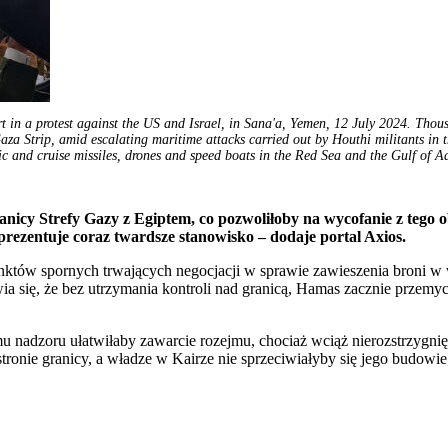
in a protest against the US and Israel, in Sana'a, Yemen, 12 July 2024. Thousan
Gaza Strip, amid escalating maritime attacks carried out by Houthi militants i
tic and cruise missiles, drones and speed boats in the Red Sea and the Gulf of A
ranicy Strefy Gazy z Egiptem, co pozwoliłoby na wycofanie z tego 
 prezentuje coraz twardsze stanowisko – dodaje portal Axios.
unktów spornych trwających negocjacji w sprawie zawieszenia broni w
ia się, że bez utrzymania kontroli nad granicą, Hamas zacznie przemyc
adzoru ułatwiłaby zawarcie rozejmu, chociaż wciąż nierozstrzygnięte
stronie granicy, a władze w Kairze nie sprzeciwiałyby się jego budow