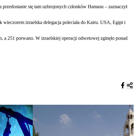
na przedostanie się tam uzbrojonych członków Hamasu – zaznaczył
 wieczorem izraelska delegacja poleciała do Kairu. USA, Egipt i
b, a 251 porwano. W izraelskiej operacji odwetowej zginęło ponad