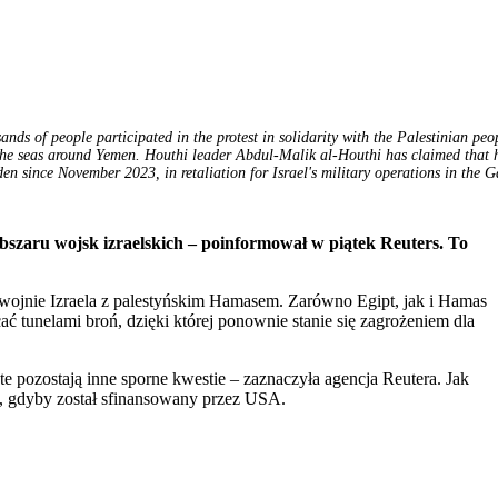
ds of people participated in the protest in solidarity with the Palestinian peo
n the seas around Yemen. Houthi leader Abdul-Malik al-Houthi has claimed that 
den since November 2023, in retaliation for Israel's military operations in the 
obszaru wojsk izraelskich – poinformował w piątek Reuters. To
 wojnie Izraela z palestyńskim Hamasem. Zarówno Egipt, jak i Hamas
ać tunelami broń, dzięki której ponownie stanie się zagrożeniem dla
 pozostają inne sporne kwestie – zaznaczyła agencja Reutera. Jak
ie, gdyby został sfinansowany przez USA.