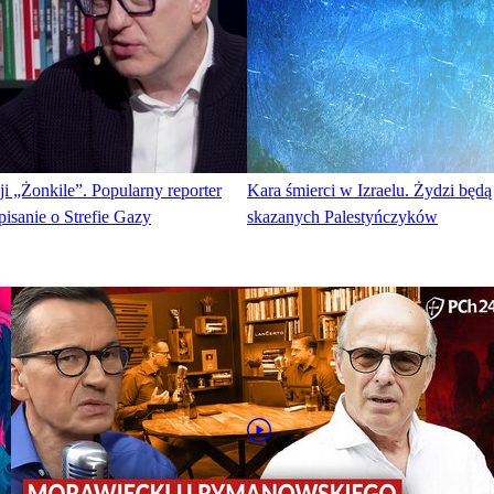
i „Żonkile”. Popularny reporter
Kara śmierci w Izraelu. Żydzi będą
isanie o Strefie Gazy
skazanych Palestyńczyków