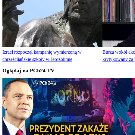
Izrael rozpoczął kampanię wymierzoną w
Burza wokół akcj
chrześcijańskie szkoły w Jerozolimie
krytykowany za p
Oglądaj na PCh24 TV