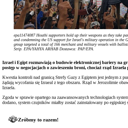
epa11474087 Houthi supporters hold up their weapons as they take part 
and condemning the US support for Israel's military operation in the 
group targeted a total of 166 merchant and military vessels with ballis
Strip. EPA/YAHYA ARHAB Dostawca: PAP/EPA.
Izrael i Egipt rozmawiają o budowie elektronicznej bariery na g
postęp w negocjacjach o zawieszeniu broni, chociaż rząd Izraela
Kwestia kontroli nad granicą Strefy Gazy z Egiptem jest jednym z p
żądają wycofania się Izraeal z tego obszaru. Rząd w Jerozolimie obaw
Izraela.
Zgoda w sprawie opartego na zaawansowanych technologiach systemu n
dodano, system czujników miałby zostać zainstalowany po egipskiej 
Zróbmy to razem!