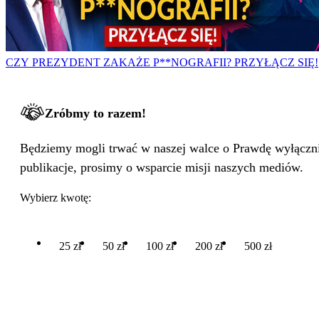
CZY PREZYDENT ZAKAŻE P**NOGRAFII? PRZYŁĄCZ SIĘ!
Zróbmy to razem!
Będziemy mogli trwać w naszej walce o Prawdę wyłącznie
publikacje, prosimy o wsparcie misji naszych mediów.
Wybierz kwotę:
25 zł
50 zł
100 zł
200 zł
500 zł