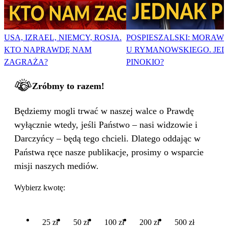
USA, IZRAEL, NIEMCY, ROSJA.
POSPIESZALSKI: MORAWI
KTO NAPRAWDĘ NAM
U RYMANOWSKIEGO. JE
ZAGRAŻA?
PINOKIO?
Zróbmy to razem!
Będziemy mogli trwać w naszej walce o Prawdę
wyłącznie wtedy, jeśli Państwo – nasi widzowie i
Darczyńcy – będą tego chcieli. Dlatego oddając w
Państwa ręce nasze publikacje, prosimy o wsparcie
misji naszych mediów.
Wybierz kwotę:
25 zł
50 zł
100 zł
200 zł
500 zł