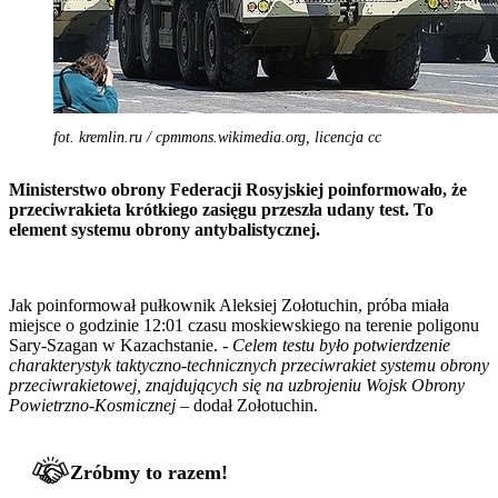
fot. kremlin.ru / cpmmons.wikimedia.org, licencja cc
Ministerstwo obrony Federacji Rosyjskiej poinformowało, że
przeciwrakieta krótkiego zasięgu przeszła udany test. To
element systemu obrony antybalistycznej.
Jak poinformował pułkownik Aleksiej Zołotuchin, próba miała
miejsce o godzinie 12:01 czasu moskiewskiego na terenie poligonu
Sary-Szagan w Kazachstanie. -
Celem testu było potwierdzenie
charakterystyk taktyczno-technicznych przeciwrakiet systemu obrony
przeciwrakietowej, znajdujących się na uzbrojeniu Wojsk Obrony
Powietrzno-Kosmicznej
– dodał Zołotuchin.
Zróbmy to razem!