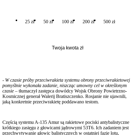
25 zł
50 zł
100 zł
200 zł
500 zł
- W czasie próby przeciwrakieta systemu obrony przeciwrakietowej
pomyślnie wykonała zadanie, niszcząc umowny cel w określonym
czasie
– tłumaczył zastępca dowódcy Wojsk Obrony Powietrzno-
Kosmicznej generał Walerij Bratiszczenko. Rosjanie nie ujawnili,
jaką konkretnie przeciwrakietę poddawano testom.
Częścią systemu A-135 Amur są rakietowe pociski antybalistyczne
krótkiego zasięgu z głowicami jądrowymi 53T6. Ich zadaniem jest
przechwytywanie głowic balistycznych w ostatniej fazie lotu,