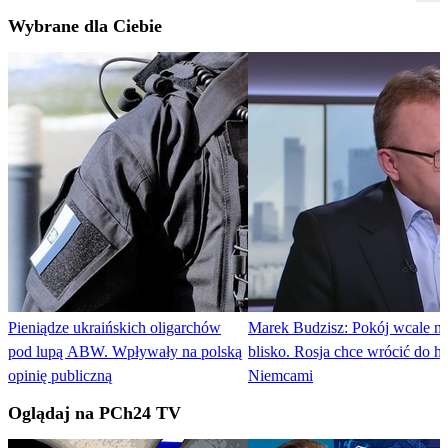
Wybrane dla Ciebie
Pieniądze ukraińskich oligarchów
Marek Budzisz: Pokój wcale nie
pod lupą ABW. Wpływały na polską
blisko. Rosja chce wrócić do h
opinię publiczną
Niemcami
Oglądaj na PCh24 TV