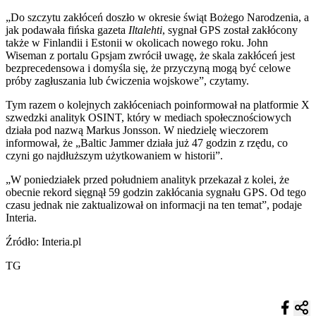
„Do szczytu zakłóceń doszło w okresie świąt Bożego Narodzenia, a
jak podawała fińska gazeta
Iltalehti
, sygnał GPS został zakłócony
także w Finlandii i Estonii w okolicach nowego roku. John
Wiseman z portalu Gpsjam zwrócił uwagę, że skala zakłóceń jest
bezprecedensowa i domyśla się, że przyczyną mogą być celowe
próby zagłuszania lub ćwiczenia wojskowe”, czytamy.
Tym razem o kolejnych zakłóceniach poinformował na platformie X
szwedzki analityk OSINT, który w mediach społecznościowych
działa pod nazwą Markus Jonsson. W niedzielę wieczorem
informował, że „Baltic Jammer działa już 47 godzin z rzędu, co
czyni go najdłuższym użytkowaniem w historii”.
„W poniedziałek przed południem analityk przekazał z kolei, że
obecnie rekord sięgnął 59 godzin zakłócania sygnału GPS. Od tego
czasu jednak nie zaktualizował on informacji na ten temat”, podaje
Interia.
Źródło: Interia.pl
TG