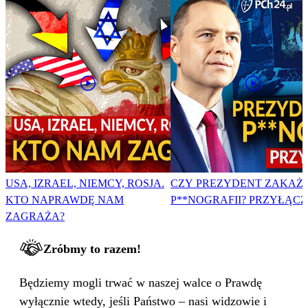
USA, IZRAEL, NIEMCY, ROSJA.
CZY PREZYDENT ZAKAŻ
KTO NAPRAWDĘ NAM
P**NOGRAFII? PRZYŁĄCZ 
ZAGRAŻA?
Zróbmy to razem!
Będziemy mogli trwać w naszej walce o Prawdę
wyłącznie wtedy, jeśli Państwo – nasi widzowie i