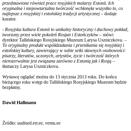
przedstawione również prace rosyjskich malarzy Estonii. Ich
oryginalna i niepowtarzalna twórczość wchłonęła wszystko to, co
najlepsze z rosyjskiej i estońskiej tradycji artystycznej
– dodaje
kurator.
-
Rosyjska kultura Estonii to unikalny historyczny i duchowy pokład,
tworzony przez wiele pokoleń Rosjan i Estończyków
– mówi
dyrektor Tallińskiego Rosyjskiego Muzeum Larysa Uszniczkova.
–
To oryginalny produkt współdziałania i przenikania się rosyjskiej i
estońskiej kultury, zawierający w sobie setki sławnych osobowości:
pisarzy, literatów, uczonych, artystów, życie i twórczość których
nierozerwalnie jest związana zarówno z Estonią jak i Rosją
–
tłumaczy Larysa Uszniczkova.
Wystawę oglądać można do 13 stycznia 2013 roku. Do końca
bieżącego roku wstęp do Tallińskiego Rosyjskiego Muzeum będzie
bezpłatny.
Dawid Hallmann
Źródło: uudised.err.ee, vemu.ee