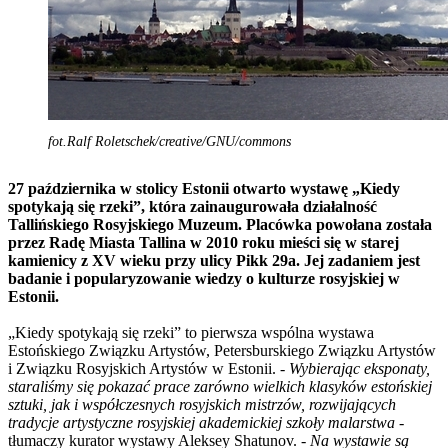
fot.Ralf Roletschek/creative/GNU/commons
27 października w stolicy Estonii otwarto wystawę „Kiedy
spotykają się rzeki”, która zainaugurowała działalność
Tallińskiego Rosyjskiego Muzeum. Placówka powołana została
przez Radę Miasta Tallina w 2010 roku mieści się w starej
kamienicy z XV wieku przy ulicy Pikk 29a. Jej zadaniem jest
badanie i popularyzowanie wiedzy o kulturze rosyjskiej w
Estonii.
„Kiedy spotykają się rzeki” to pierwsza wspólna wystawa
Estońskiego Związku Artystów, Petersburskiego Związku Artystów
i Związku Rosyjskich Artystów w Estonii. -
Wybierając eksponaty,
staraliśmy się pokazać prace zarówno wielkich klasyków estońskiej
sztuki, jak i współczesnych rosyjskich mistrzów, rozwijających
tradycje artystyczne rosyjskiej akademickiej szkoły malarstwa
-
tłumaczy kurator wystawy Aleksey Shatunov. -
Na wystawie są