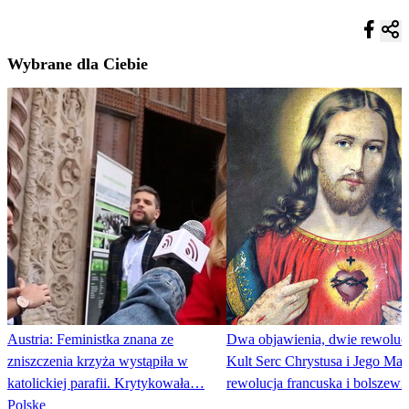
Wybrane dla Ciebie
Austria: Feministka znana ze
Dwa objawienia, dwie rewolucj
zniszczenia krzyża wystąpiła w
Kult Serc Chrystusa i Jego Mat
katolickiej parafii. Krytykowała…
rewolucja francuska i bolszewi
Polskę