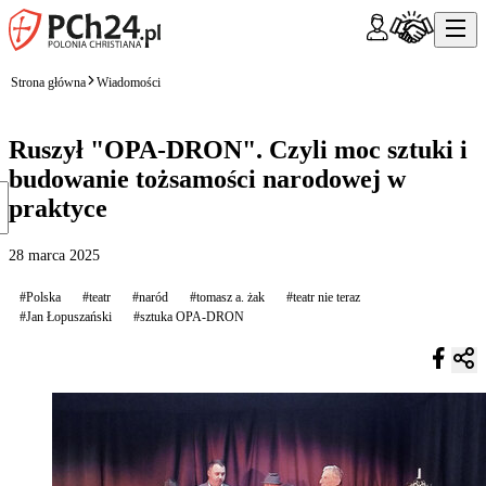
Strona główna
Wiadomości
Ruszył "OPA-DRON". Czyli moc sztuki i
budowanie tożsamości narodowej w
praktyce
28 marca 2025
#Polska
#teatr
#naród
#tomasz a. żak
#teatr nie teraz
#Jan Łopuszański
#sztuka OPA-DRON