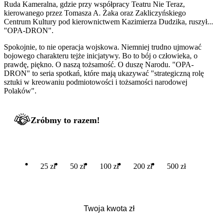
Ruda Kameralna, gdzie przy współpracy Teatru Nie Teraz,
kierowanego przez Tomasza A. Żaka oraz Zakliczyńskiego
Centrum Kultury pod kierownictwem Kazimierza Dudzika, ruszył...
"OPA-DRON".
Spokojnie, to nie operacja wojskowa. Niemniej trudno ujmować
bojowego charakteru tejże inicjatywy. Bo to bój o człowieka, o
prawdę, piękno. O naszą tożsamość. O duszę Narodu. "OPA-
DRON" to seria spotkań, które mają ukazywać "strategiczną rolę
sztuki w kreowaniu podmiotowości i tożsamości narodowej
Polaków".
Zróbmy to razem!
25 zł
50 zł
100 zł
200 zł
500 zł