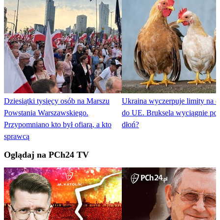
Dziesiątki tysięcy osób na Marszu
Ukraina wyczerpuje limity na e
Powstania Warszawskiego.
do UE. Bruksela wyciągnie p
Przypomniano kto był ofiarą, a kto
dłoń?
sprawcą
Oglądaj na PCh24 TV