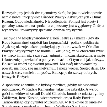
Rozszyfrujmy jednak ów tajemniczy skrót, bo już to wiele opowie
nam o nowej inicjatywie: Ośrodek Praktyk Artystycznych - Duma,
Rozum, Odpowiedzialność, Niepodległość. Pomysł jest prosty i
genialny zarazem - na spotkania zapraszany jest wyjątkowy Gość, a
wydarzeniu towarzyszy specjalna oprawa artystyczna.
Tak było i w Międzynarodowy Dzień Teatru (27 marca), gdy do
Rudy Kameralnej zagościł Jan Łopuszański - polityk, publicysta....
A jak się okazuje, także i praktykujący aktor - wszak w Ośrodku
Praktyk Artystycznych to norma. Okazuje się, że w otoczeniu sztuki
i w nieco innym niż zazwyczaj anturażu - można skutecznie, a może
i skuteczniej opowiadać o polityce, ideach... O tym co i jak należy...
Bo sztuka rządzi się swoimi prawami. Ma swój niepowtarzalny
powab, ma moc, siłę magnetyzmu... I może więcej. Sięgać dalej. Do
naszych serc, sumień i umysłów. Budząc je do rzeczy dobrych,
lepszych. Bożych.
A spotkanie ze sztuką nie byłoby możliwe, gdyby nie wspaniała
publiczność. W Rudzie Kameralnej takiej nie zabrakło. A wśród
gości na widowni zasiadł Dawid Chrobak, burmistrz miasta i gminy
Zakliczyn, Irena Kusion, wiceprzewodnicząca Rady Powiatu
Tarnowskiego czy dyrektor Muzeum AK w Krakowie dr Jarosław
Szarek wraz z małżonką, dr Joanną Wieliczką-Szarkową.