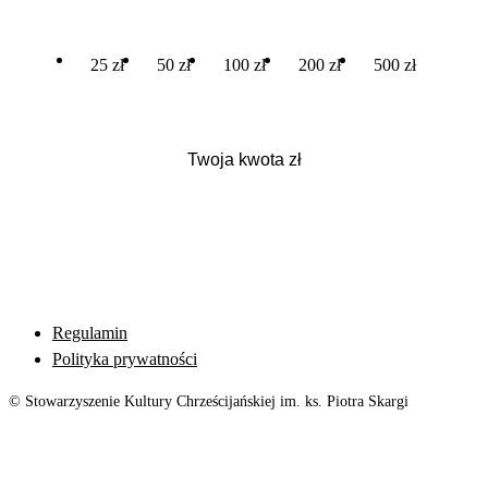
25 zł
50 zł
100 zł
200 zł
500 zł
Regulamin
Polityka prywatności
© Stowarzyszenie Kultury Chrześcijańskiej im. ks. Piotra Skargi