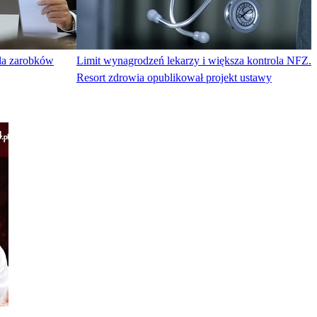
dla zarobków
Limit wynagrodzeń lekarzy i większa kontrola NFZ.
Resort zdrowia opublikował projekt ustawy