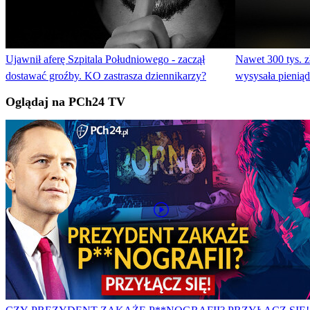
Ujawnił aferę Szpitala Południowego - zaczął
Nawet 300 tys. z
dostawać groźby. KO zastrasza dziennikarzy?
wysysała pienią
Oglądaj na PCh24 TV