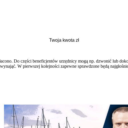
łacono. Do części beneficjentów urzędnicy mogą np. dzwonić lub dokon
 wynająć. W pierwszej kolejności zapewne sprawdzone będą najgłośniejs