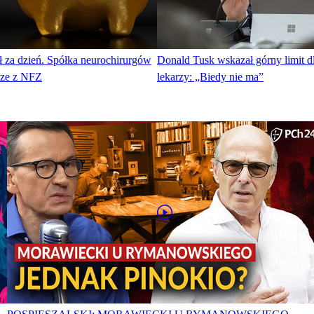
ł za dzień. Spółka neurochirurgów
Donald Tusk wskazał górny limit 
dze z NFZ
lekarzy: „Biedy nie ma”