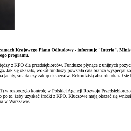
w ramach Krajowego Planu Odbudowy - informuje "Interia".
Minis
nego programu.
dzy z KPO dla przedsiębiorców. Fundusze płynące z unijnych pożycze
go. Jak się okazało, wokół funduszy powstała cała branża wyspecjali
na jachty, solaria czy zakup ekspersów. Rekordzistą absurdu okazał s
PR) w rozpoczęło kontrolę w Polskiej Agencji Rozwoju Przedsiębiorc
o po to, żeby uzyskać środki z KPO. Kluczowe mają okazać się wnioski
lna w Warszawie.