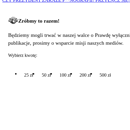
CZY PREZYDENT ZAKAŻE P**NOGRAFII? PRZYŁĄCZ SIĘ!
Zróbmy to razem!
Będziemy mogli trwać w naszej walce o Prawdę wyłącznie
publikacje, prosimy o wsparcie misji naszych mediów.
Wybierz kwotę:
25 zł
50 zł
100 zł
200 zł
500 zł