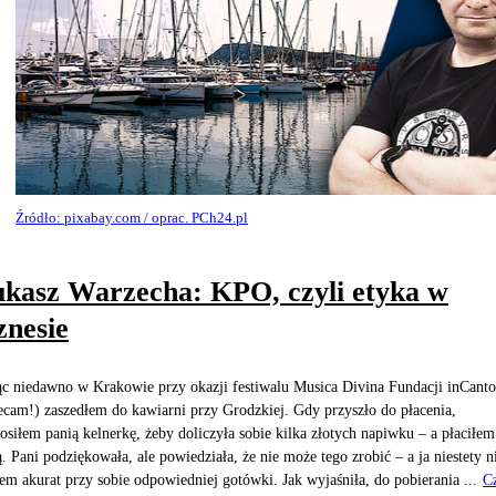
Źródło: pixabay.com / oprac. PCh24.pl
kasz Warzecha: KPO, czyli etyka w
znesie
c niedawno w Krakowie przy okazji festiwalu Musica Divina Fundacji inCanto
ecam!) zaszedłem do kawiarni przy Grodzkiej. Gdy przyszło do płacenia,
osiłem panią kelnerkę, żeby doliczyła sobie kilka złotych napiwku – a płaciłem
ą. Pani podziękowała, ale powiedziała, że nie może tego zrobić – a ja niestety n
em akurat przy sobie odpowiedniej gotówki. Jak wyjaśniła, do pobierania ...
Cz