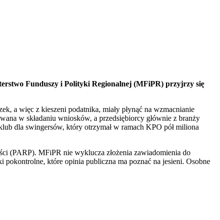
terstwo Funduszy i Polityki Regionalnej (MFiPR) przyjrzy się
k, a więc z kieszeni podatnika, miały płynąć na wzmacnianie
zowana w składaniu wniosków, a przedsiębiorcy głównie z branży
ię klub dla swingersów, który otrzymał w ramach KPO pół miliona
zości (PARP). MFiPR nie wyklucza złożenia zawiadomienia do
 pokontrolne, które opinia publiczna ma poznać na jesieni. Osobne