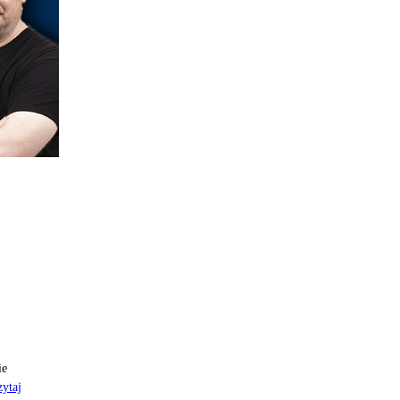
ie
ytaj