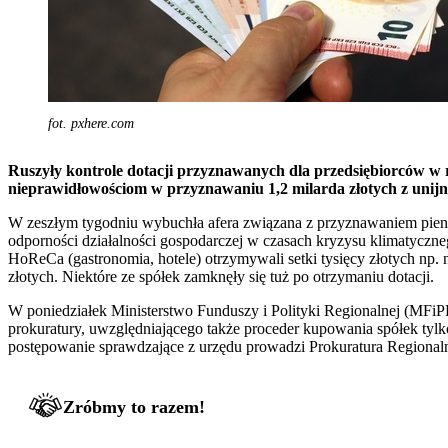
fot. pxhere.com
Ruszyły kontrole dotacji przyznawanych dla przedsiębiorców 
nieprawidłowościom w przyznawaniu 1,2 milarda złotych z unij
W zeszłym tygodniu wybuchła afera związana z przyznawaniem pienię
odporności działalności gospodarczej w czasach kryzysu klimatyczne
HoReCa (gastronomia, hotele) otrzymywali setki tysięcy złotych np. 
złotych. Niektóre ze spółek zamknęły się tuż po otrzymaniu dotacji.
W poniedziałek Ministerstwo Funduszy i Polityki Regionalnej (MFi
prokuratury, uwzględniającego także proceder kupowania spółek tylk
postępowanie sprawdzające z urzędu prowadzi Prokuratura Regiona
Zróbmy to razem!