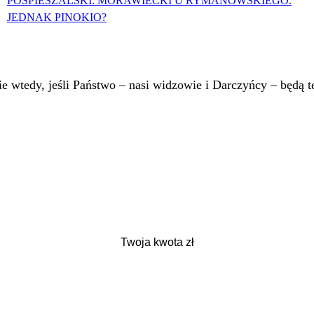
POSPIESZALSKI: MORAWIECKI U RYMANOWSKIEGO.
JEDNAK PINOKIO?
 wtedy, jeśli Państwo – nasi widzowie i Darczyńcy – będą te