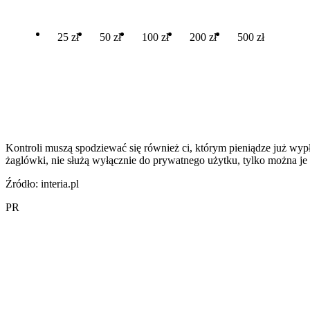
25 zł
50 zł
100 zł
200 zł
500 zł
Kontroli muszą spodziewać się również ci, którym pieniądze już wyp
żaglówki, nie służą wyłącznie do prywatnego użytku, tylko można je
Źródło: interia.pl
PR