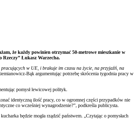
ażam, że każdy powinien otrzymać 50-metrowe mieszkanie w
„Do Rzeczy” Łukasz Warzecha.
j pracujących w UE, i brakuje im czasu na życie, na przyjaźń, na
ziemianowicz-Bąk argumentując potrzebę skrócenia tygodnia pracy w
entując pomysł lewicowej polityk.
ykonać identyczną ilość pracy, co w ogromnej części przypadków nie
entyczne co wcześniej wynagrodzenie?”, podkreśla publicysta.
 kucharka będzie mogła rządzić państwem. „Czytając o pomysłach