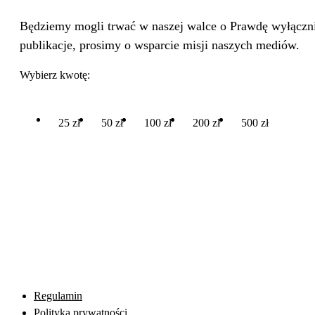
Będziemy mogli trwać w naszej walce o Prawdę wyłącznie
publikacje, prosimy o wsparcie misji naszych mediów.
Wybierz kwotę:
25 zł
50 zł
100 zł
200 zł
500 zł
Regulamin
Polityka prywatności