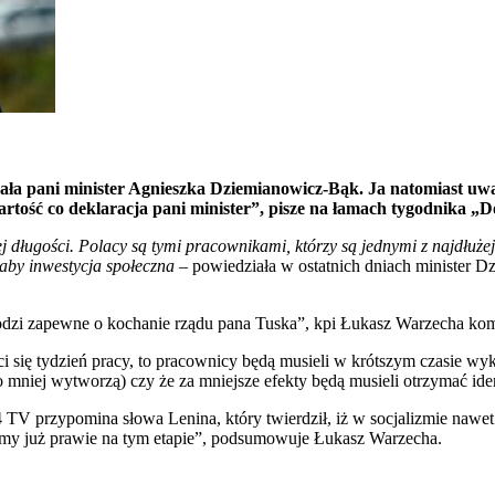
ała pani minister Agnieszka Dziemianowicz-Bąk. Ja natomiast uw
artość co deklaracja pani minister”, pisze na łamach tygodnika 
j długości. Polacy są tymi pracownikami, którzy są jednymi z najdłuże
łaby inwestycja społeczna
– powiedziała w ostatnich dniach minister D
dzi zapewne o kochanie rządu pana Tuska”, kpi Łukasz Warzecha kom
ci się tydzień pracy, to pracownicy będą musieli w krótszym czasie w
bo mniej wytworzą) czy że za mniejsze efekty będą musieli otrzymać id
TV przypomina słowa Lenina, który twierdził, iż w socjalizmie nawet
eśmy już prawie na tym etapie”, podsumowuje Łukasz Warzecha.