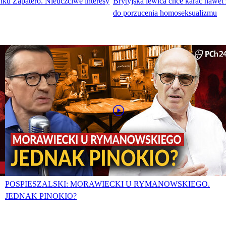
nku Zapatero. Nieuczciwe interesy
Brytyjska lewica chce karać nawet
do porzucenia homoseksualizmu
POSPIESZALSKI: MORAWIECKI U RYMANOWSKIEGO.
JEDNAK PINOKIO?