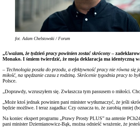
fot. Adam Chelstowski / Forum
„
Uważam, że tydzień pracy powinien zostać skrócony
– zadeklarow
Monako. I śmiem twierdzić, że moja deklaracja ma identyczną w
–
Technologia poszła do przodu, a efektywność pracy nie równa się je
miłość, na spędzanie czasu z rodziną. Skrócenie tygodnia pracy to by
Polsce.
„Doprawdy, wzruszyłem się. Zwłaszcza tym passusem o miłości. Cho
„Może ktoś jednak powinien pani minister wytłumaczyć, że jeśli skró
będzie możliwe. I teraz zagadka: Czy oznacza to, że zarobią mniej (
Na koniec ekspert programu „Prawy Prosty PLUS” na antenie PCh24 
pani minister Dziemianowicz-Bąk, można odnieść wrażenie, że jest