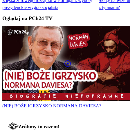
Klęska zdrowego rozsądku w Portugalii: wybory
Skazy na wizeru
prezydenckie wygrał socjalista
z tyranami?
Oglądaj na PCh24 TV
(NIE) BOŻE IGRZYSKO NORMANA DAVIESA?
Zróbmy to razem!