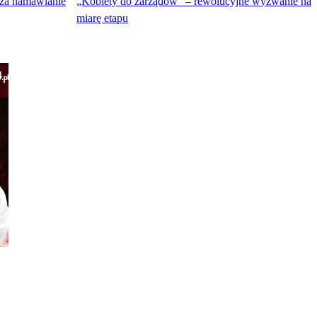
 za namawianie
„Kobiety do zarządów” – rewolucyjne wyzwanie na
miarę etapu