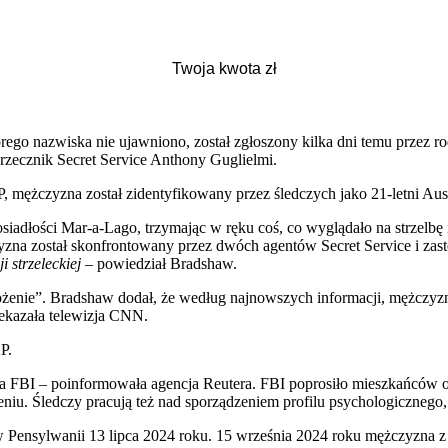
rego nazwiska nie ujawniono, został zgłoszony kilka dni temu przez ro
ł rzecznik Secret Service Anthony Guglielmi.
ężczyzna został zidentyfikowany przez śledczych jako 21-letni Aust
siadłości Mar-a-Lago, trzymając w ręku coś, co wyglądało na strzelbę
yzna został skonfrontowany przez dwóch agentów Secret Service i zast
 strzeleckiej
– powiedział Bradshaw.
agrożenie”. Bradshaw dodał, że według najnowszych informacji, mężcz
zekazała telewizja CNN.
P.
ła FBI – poinformowała agencja Reutera. FBI poprosiło mieszkańców 
u. Śledczy pracują też nad sporządzeniem profilu psychologicznego, 
Pensylwanii 13 lipca 2024 roku. 15 września 2024 roku mężczyzna z 