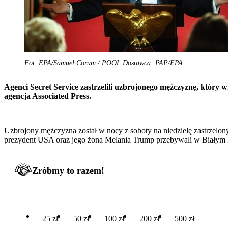
Fot. EPA/Samuel Corum / POOL Dostawca: PAP/EPA.
Agenci Secret Service zastrzelili uzbrojonego mężczyznę, który
agencja Associated Press.
Uzbrojony mężczyzna został w nocy z soboty na niedzielę zastrze
prezydent USA oraz jego żona Melania Trump przebywali w Biały
Zróbmy to razem!
25 zł
50 zł
100 zł
200 zł
500 zł