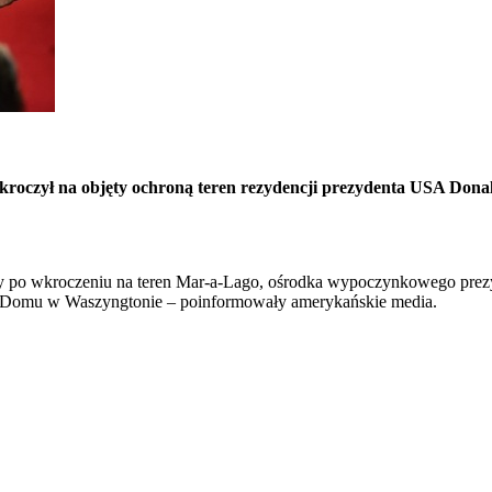
 wkroczył na objęty ochroną teren rezydencji prezydenta USA Don
lony po wkroczeniu na teren Mar-a-Lago, ośrodka wypoczynkowego pr
m Domu w Waszyngtonie – poinformowały amerykańskie media.