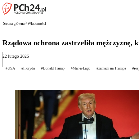
Strona główna
Wiadomości
Rządowa ochrona zastrzeliła mężczyznę, k
22 lutego 2026
#USA
#Floryda
#Donald Trump
#Mar-a-Lago
#zamach na Trumpa
#rez