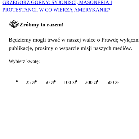
GRZEGORZ GÓRNY: SYJONIŚCI, MASONERIA I
PROTESTANCI. W CO WIERZĄ AMERYKANIE?
Zróbmy to razem!
Będziemy mogli trwać w naszej walce o Prawdę wyłącznie
publikacje, prosimy o wsparcie misji naszych mediów.
Wybierz kwotę:
25 zł
50 zł
100 zł
200 zł
500 zł