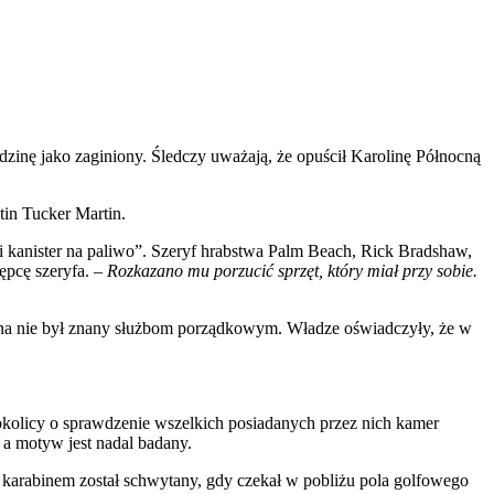
dzinę jako zaginiony. Śledczy uważają, że opuścił Karolinę Północną
in Tucker Martin.
 i kanister na paliwo”. Szeryf hrabstwa Palm Beach, Rick Bradshaw,
ępcę szeryfa. –
Rozkazano mu porzucić sprzęt, który miał przy sobie.
yzna nie był znany służbom porządkowym. Władze oświadczyły, że w
okolicy o sprawdzenie wszelkich posiadanych przez nich kamer
a motyw jest nadal badany.
karabinem został schwytany, gdy czekał w pobliżu pola golfowego