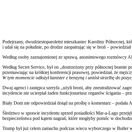
Podejrzany, dwudziestoparoletni mieszkaniec Karoliny Północnej, któ
i udał się na południe, po drodze zaopatrując się w broń – powiedzia
Według osoby zaznajomionej ze sprawą, anonimowego rozmówcy AP, m
Według Secret Service, był on „dostrzeżony przy północnej bramie po
przemawiając na krótkiej konferencji prasowej, powiedział, że mężcz
W tym momencie odłożył kanister z benzyną i uniósł strzelbę do pozycji
Dwaj agenci i zastępca szeryfa „użyli broni, aby zneutralizować z
incydencie nie ucierpiał żaden funkcjonariusz organów ścigania – pr
Biały Dom nie odpowiedział dotąd na prośbę o komentarz – podała A
Śledztwo w sprawie incydentu sprzed posiadłości Mar-a-Lago przeję
bezpieczeństwa pod kątem nagrań, które mogłyby pomóc w dochodzeni
Trump był już celem zamachu podczas wiecu wyborczego w Butler w 