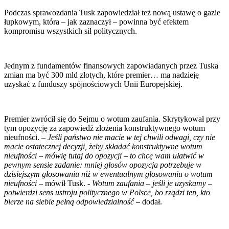
Podczas sprawozdania Tusk zapowiedział też nową ustawę o gazie
łupkowym, która – jak zaznaczył – powinna być efektem
kompromisu wszystkich sił politycznych.
Jednym z fundamentów finansowych zapowiadanych przez Tuska
zmian ma być 300 mld złotych, które premier… ma nadzieję
uzyskać z funduszy spójnościowych Unii Europejskiej.
Premier zwrócił się do Sejmu o wotum zaufania. Skrytykował przy
tym opozycję za zapowiedź złożenia konstruktywnego wotum
nieufności. –
Jeśli państwo nie macie w tej chwili odwagi, czy nie
macie ostatecznej decyzji, żeby składać konstruktywne wotum
nieufności – mówię tutaj do opozycji – to chcę wam ułatwić w
pewnym sensie zadanie: mniej głosów opozycja potrzebuje w
dzisiejszym głosowaniu niż w ewentualnym głosowaniu o wotum
nieufności
– mówił Tusk. -
Wotum zaufania – jeśli je uzyskamy –
potwierdzi sens ustroju politycznego w Polsce, bo rządzi ten, kto
bierze na siebie pełną odpowiedzialność
– dodał.