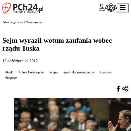
Strona główna
Wiadomości
Sejm wyraził wotum zaufania wobec
rządu Tuska
12 października 2012
#tusk
#Unia Europejska
#sejm
#polityka prorodzinna
#premier
#expose