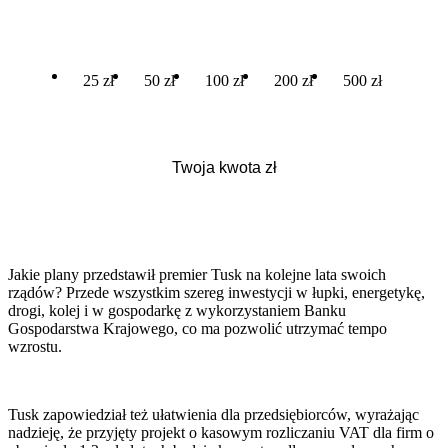
25 zł
50 zł
100 zł
200 zł
500 zł
Jakie plany przedstawił premier Tusk na kolejne lata swoich
rządów? Przede wszystkim szereg inwestycji w łupki, energetykę,
drogi, kolej i w gospodarkę z wykorzystaniem Banku
Gospodarstwa Krajowego, co ma pozwolić utrzymać tempo
wzrostu.
Tusk zapowiedział też ułatwienia dla przedsiębiorców, wyrażając
nadzieję, że przyjęty projekt o kasowym rozliczaniu VAT dla firm o