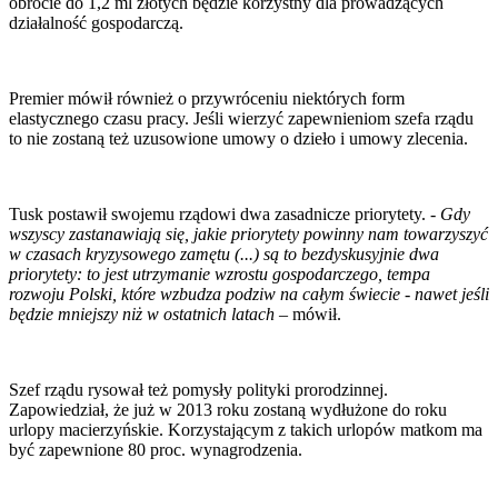
obrocie do 1,2 ml złotych będzie korzystny dla prowadzących
działalność gospodarczą.
Premier mówił również o przywróceniu niektórych form
elastycznego czasu pracy. Jeśli wierzyć zapewnieniom szefa rządu
to nie zostaną też uzusowione umowy o dzieło i umowy zlecenia.
Tusk postawił swojemu rządowi dwa zasadnicze priorytety. -
Gdy
wszyscy zastanawiają się, jakie priorytety powinny nam towarzyszyć
w czasach kryzysowego zamętu (...) są to bezdyskusyjnie dwa
priorytety: to jest utrzymanie wzrostu gospodarczego, tempa
rozwoju Polski, które wzbudza podziw na całym świecie - nawet jeśli
będzie mniejszy niż w ostatnich latach
– mówił.
Szef rządu rysował też pomysły polityki prorodzinnej.
Zapowiedział, że już w 2013 roku zostaną wydłużone do roku
urlopy macierzyńskie. Korzystającym z takich urlopów matkom ma
być zapewnione 80 proc. wynagrodzenia.