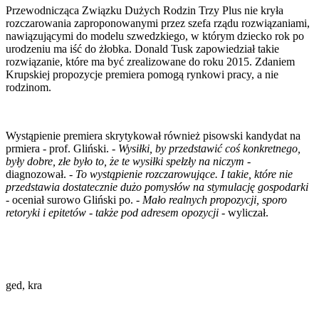
Przewodnicząca Związku Dużych Rodzin Trzy Plus nie kryła
rozczarowania zaproponowanymi przez szefa rządu rozwiązaniami,
nawiązującymi do modelu szwedzkiego, w którym dziecko rok po
urodzeniu ma iść do żłobka. Donald Tusk zapowiedział takie
rozwiązanie, które ma być zrealizowane do roku 2015. Zdaniem
Krupskiej propozycje premiera pomogą rynkowi pracy, a nie
rodzinom.
Wystąpienie premiera skrytykował również pisowski kandydat na
prmiera - prof. Gliński. -
Wysiłki, by przedstawić coś konkretnego,
były dobre, złe było to, że te wysiłki spełzły na niczym
-
diagnozował. -
To wystąpienie rozczarowujące. I takie, które nie
przedstawia dostatecznie dużo pomysłów na stymulację gospodarki
- oceniał surowo Gliński po. -
Mało realnych propozycji, sporo
retoryki i epitetów - także pod adresem opozycji
- wyliczał.
ged, kra