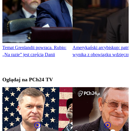
Temat Grenlandii powraca. Rubio:
Amerykański arcybiskup: patri
„Na razie” jest częścią Danii
wynika z obowiązku wdzięczno
Oglądaj na PCh24 TV