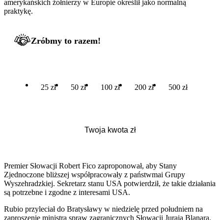
amerykańskich żołnierzy w Europie określił jako normalną
praktykę.
Zróbmy to razem!
25 zł
50 zł
100 zł
200 zł
500 zł
Premier Słowacji Robert Fico zaproponował, aby Stany
Zjednoczone bliższej współpracowały z państwmai Grupy
Wyszehradzkiej. Sekretarz stanu USA potwierdził, że takie działania
są potrzebne i zgodne z interesami USA.
Rubio przyleciał do Bratysławy w niedzielę przed południem na
zaproszenie ministra spraw zagranicznych Słowacji Juraja Blanara.