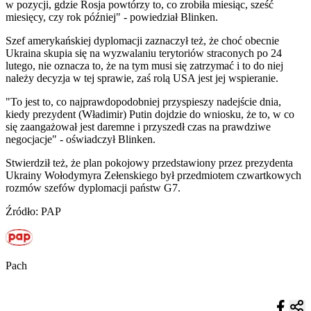
w pozycji, gdzie Rosja powtórzy to, co zrobiła miesiąc, sześć
miesięcy, czy rok później" - powiedział Blinken.
Szef amerykańskiej dyplomacji zaznaczył też, że choć obecnie
Ukraina skupia się na wyzwalaniu terytoriów straconych po 24
lutego, nie oznacza to, że na tym musi się zatrzymać i to do niej
należy decyzja w tej sprawie, zaś rolą USA jest jej wspieranie.
"To jest to, co najprawdopodobniej przyspieszy nadejście dnia,
kiedy prezydent (Władimir) Putin dojdzie do wniosku, że to, w co
się zaangażował jest daremne i przyszedł czas na prawdziwe
negocjacje" - oświadczył Blinken.
Stwierdził też, że plan pokojowy przedstawiony przez prezydenta
Ukrainy Wołodymyra Zełenskiego był przedmiotem czwartkowych
rozmów szefów dyplomacji państw G7.
Źródło: PAP
Pach