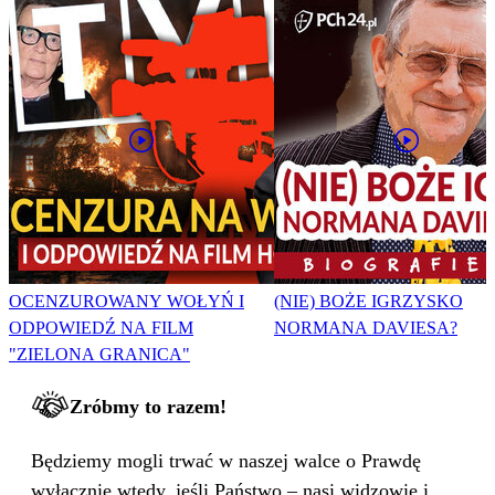
OCENZUROWANY WOŁYŃ I
(NIE) BOŻE IGRZYSKO
ODPOWIEDŹ NA FILM
NORMANA DAVIESA?
"ZIELONA GRANICA"
Zróbmy to razem!
Będziemy mogli trwać w naszej walce o Prawdę
wyłącznie wtedy, jeśli Państwo – nasi widzowie i