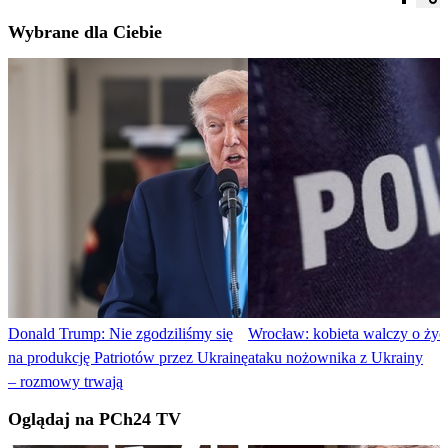
Wybrane dla Ciebie
Donald Trump: Nie zgodziliśmy się
Wrocław: kobieta walczy o życ
na produkcję Patriotów przez Ukrainę
ataku nożownika z Ukrainy
– rozmowy trwają
Oglądaj na PCh24 TV