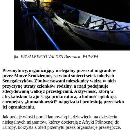
fot. EPA/ALBERTO VALDES Dostawca: PAP/EPA.
Przemytnicy, organizujący nielegalny przerzut migrantów
przez Morze Śródziemne, są winni śmierci setek młodych
Senegalczyków. Zbulwersowani mieszkańcy widzą w nich
przyczynę utraty członków rodziny, a rząd podejmuje
zdecydowaną walkę z przestępcami. Aktywność, którą w
afrykańskim kraju ściga prokuratura, a ludność opłakuje,
europejscy „humanitaryści” napędzają i protestują przeciwko
jej ograniczaniu.
Jak podaje włoski portal lanuovabq.it, dziewięciu na dziesięciu
nielegalnych migrantów, którzy docierają z Afryki Północnej do
Europy, korzysta z ofert przemytu przez organizacje przestępcze.