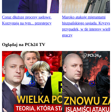
Coraz dłuższe procesy sądowe.
Maroko atakuje migrantami
Korzystają na tym... przestępcy
hiszpańskiego sąsiada. Kryzys t
przypadek, w tle interesy wielk
graczy
Oglądaj na PCh24 TV