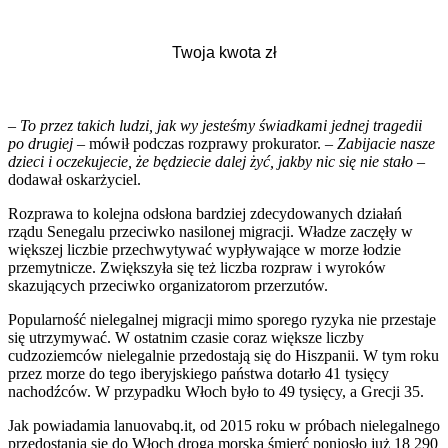
– To przez takich ludzi, jak wy jesteśmy świadkami jednej tragedii
po drugiej
– mówił podczas rozprawy prokurator.
– Zabijacie nasze
dzieci i oczekujecie, że będziecie dalej żyć, jakby nic się nie stało
–
dodawał oskarżyciel.
Rozprawa to kolejna odsłona bardziej zdecydowanych działań
rządu Senegalu przeciwko nasilonej migracji. Władze zaczęły w
większej liczbie przechwytywać wypływające w morze łodzie
przemytnicze. Zwiększyła się też liczba rozpraw i wyroków
skazujących przeciwko organizatorom przerzutów.
Popularność nielegalnej migracji mimo sporego ryzyka nie przestaje
się utrzymywać. W ostatnim czasie coraz większe liczby
cudzoziemców nielegalnie przedostają się do Hiszpanii. W tym roku
przez morze do tego iberyjskiego państwa dotarło 41 tysięcy
nachodźców. W przypadku Włoch było to 49 tysięcy, a Grecji 35.
Jak powiadamia lanuovabq.it, od 2015 roku w próbach nielegalnego
przedostania się do Włoch drogą morską śmierć poniosło już 18 290