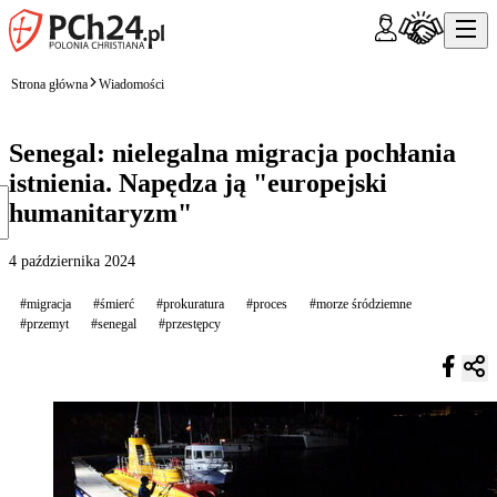
Strona główna
Wiadomości
Senegal: nielegalna migracja pochłania
istnienia. Napędza ją "europejski
humanitaryzm"
4 października 2024
#migracja
#śmierć
#prokuratura
#proces
#morze śródziemne
#przemyt
#senegal
#przestępcy