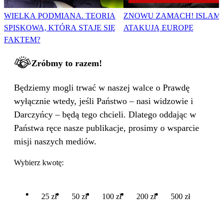
WIELKA PODMIANA. TEORIA
ZNOWU ZAMACH! ISLAMI
SPISKOWA, KTÓRA STAJE SIĘ
ATAKUJĄ EUROPĘ
FAKTEM?
Zróbmy to razem!
Będziemy mogli trwać w naszej walce o Prawdę
wyłącznie wtedy, jeśli Państwo – nasi widzowie i
Darczyńcy – będą tego chcieli. Dlatego oddając w
Państwa ręce nasze publikacje, prosimy o wsparcie
misji naszych mediów.
Wybierz kwotę:
25 zł
50 zł
100 zł
200 zł
500 zł