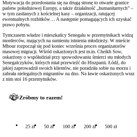
Motywacja do przedostania się na drugą stronę to otwarte granice
państw południowej Europy, a także działalność „humanitarnych” –
w tym zasilanych z kościelnej kasy – organizacji, ratującej
ewentualnych rozbitków… A następnie pomagających ich uzyskać
prawo pobytu.
Tymczasem władze i mieszkańcy Senegalu w przemytnikach widzą
morderców, mających na sumieniu istnienia młodzieży. W mieście
Mbour rozpoczął się pod koniec września proces organizatorów
masowej migracji. Wśród oskarżonych jest m.in. Cheikh Sow,
oskarżony o współudział przy spowodowaniu śmierci stu młodych
Senegalczyków, których miał przewieźć do Hiszpanii. Łódź, do
jakiej zaprowadził swoich klientów, nie poradziła sobie na morzu i
zabrała nielegalnych migrantów na dno. Na ławie oskarżonych wraz
z nim stoi 16 przemytników.
Zróbmy to razem!
25 zł
50 zł
100 zł
200 zł
500 zł