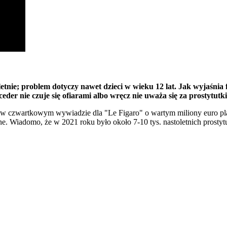
tnie; problem dotyczy nawet dzieci w wieku 12 lat. Jak wyjaśnia fr
eder nie czuje się ofiarami albo wręcz nie uważa się za prostytutki
i w czwartkowym wywiadzie dla "Le Figaro" o wartym miliony euro plan
żone. Wiadomo, że w 2021 roku było około 7-10 tys. nastoletnich prost