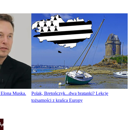
ę Elona Muska.
Polak, Bretończyk...dwa bratanki? Lekcje
tożsamości z krańca Europy