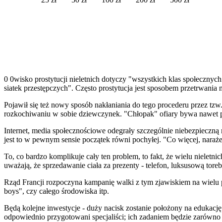
0 0wisko prostytucji nieletnich dotyczy "wszystkich klas społecznyc
siatek przestępczych". Często prostytucja jest sposobem przetrwania 
Pojawił się też nowy sposób nakłaniania do tego procederu przez tzw.
rozkochiwaniu w sobie dziewczynek. "Chłopak" ofiary bywa nawet prz
Internet, media społecznościowe odegrały szczególnie niebezpieczną r
jest to w pewnym sensie początek równi pochyłej. "Co więcej, naraże
To, co bardzo komplikuje cały ten problem, to fakt, że wielu nieletnic
uważają, że sprzedawanie ciała za prezenty - telefon, luksusową torebk
Rząd Francji rozpoczyna kampanię walki z tym zjawiskiem na wielu pł
boys", czy całego środowiska itp.
Będą kolejne inwestycje - duży nacisk zostanie położony na edukacj
odpowiednio przygotowani specjaliści; ich zadaniem będzie zarówno o