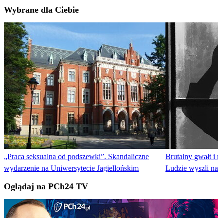
Wybrane dla Ciebie
„Praca seksualna od podszewki”. Skandaliczne
Brutalny gwałt i
wydarzenie na Uniwersytecie Jagiellońskim
Ludzie wyszli na
Oglądaj na PCh24 TV