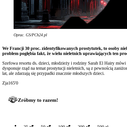
Oprac. GS/PCh24.pl
We Francji 30 proc. zidentyfikowanych prostytutek, to osoby niele
problem pogłębia fakt, że wielu nieletnich uprawiających ten proc
Szefowa resortu ds. dzieci, młodzieży i rodziny Sarah El Hairy mów
dysponuje rząd na temat prostytucji nieletnich, są z pewnością zani
lat, ale zdarzają się przypadki znacznie młodszych dzieci.
Zja165'0
Zróbmy to razem!
25 zł
50 zł
100 zł
200 zł
500 zł