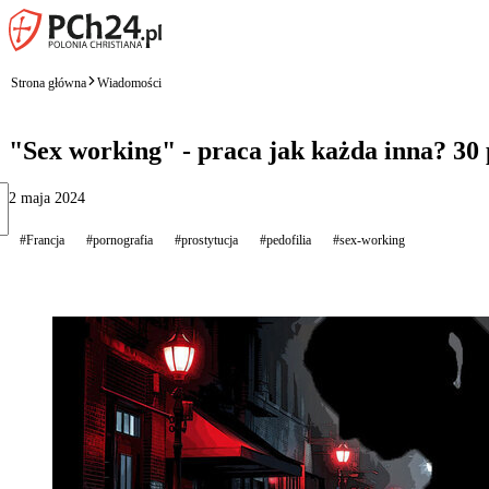
Strona główna
Wiadomości
"Sex working" - praca jak każda inna? 30 p
2 maja 2024
#Francja
#pornografia
#prostytucja
#pedofilia
#sex-working