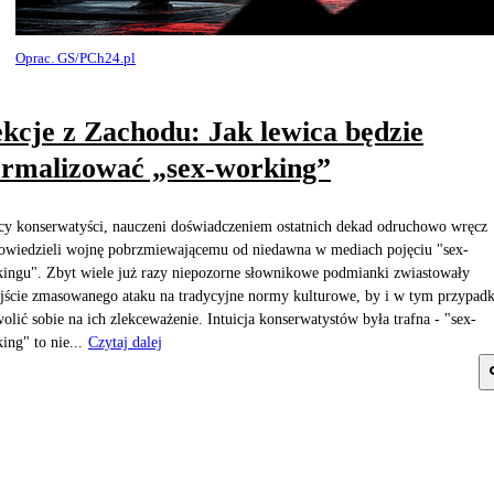
Oprac. GS/PCh24.pl
kcje z Zachodu: Jak lewica będzie
rmalizować „sex-working”
cy konserwatyści, nauczeni doświadczeniem ostatnich dekad odruchowo wręcz
wiedzieli wojnę pobrzmiewającemu od niedawna w mediach pojęciu "sex-
ingu". Zbyt wiele już razy niepozorne słownikowe podmianki zwiastowały
jście zmasowanego ataku na tradycyjne normy kulturowe, by i w tym przypad
olić sobie na ich zlekceważenie. Intuicja konserwatystów była trafna - "sex-
ing" to nie...
Czytaj dalej