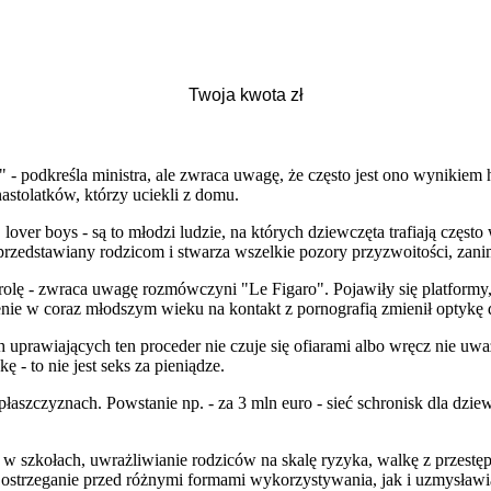
h" - podkreśla ministra, ale zwraca uwagę, że często jest ono wyniki
nastolatków, którzy uciekli z domu.
 lover boys - są to młodzi ludzie, na których dziewczęta trafiają częs
edstawiany rodzicom i stwarza wszelkie pozory przyzwoitości, zanim 
olę - zwraca uwagę rozmówczyni "Le Figaro". Pojawiły się platformy, k
nie w coraz młodszym wieku na kontakt z pornografią zmienił optykę dz
h uprawiających ten proceder nie czuje się ofiarami albo wręcz nie uważ
ę - to nie jest seks za pieniądze.
aszczyznach. Powstanie np. - za 3 mln euro - sieć schronisk dla dzie
ę w szkołach, uwrażliwianie rodziców na skalę ryzyka, walkę z przestę
strzeganie przed różnymi formami wykorzystywania, jak i uzmysławiani