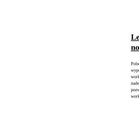
Le
no
Pols
wypo
work
nade
pozw
work