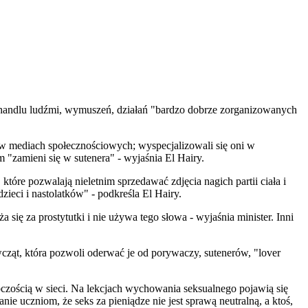
em handlu ludźmi, wymuszeń, działań "bardzo dobrze zorganizowanych
to w mediach społecznościowych; wyspecjalizowali się oni w
"zamieni się w sutenera" - wyjaśnia El Hairy.
tóre pozwalają nieletnim sprzedawać zdjęcia nagich partii ciała i
ieci i nastolatków" - podkreśla El Hairy.
a się za prostytutki i nie używa tego słowa - wyjaśnia minister. Inni
wcząt, która pozwoli oderwać je od porywaczy, sutenerów, "lover
pczością w sieci. Na lekcjach wychowania seksualnego pojawią się
e uczniom, że seks za pieniądze nie jest sprawą neutralną, a ktoś,