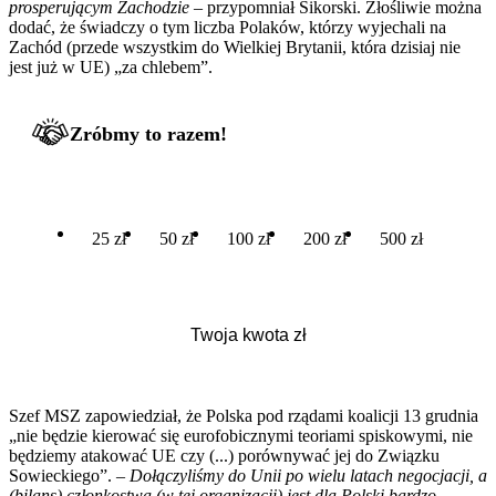
prosperującym Zachodzie
– przypomniał Sikorski. Złośliwie można
dodać, że świadczy o tym liczba Polaków, którzy wyjechali na
Zachód (przede wszystkim do Wielkiej Brytanii, która dzisiaj nie
jest już w UE) „za chlebem”.
Zróbmy to razem!
25 zł
50 zł
100 zł
200 zł
500 zł
Szef MSZ zapowiedział, że Polska pod rządami koalicji 13 grudnia
„nie będzie kierować się eurofobicznymi teoriami spiskowymi, nie
będziemy atakować UE czy (...) porównywać jej do Związku
Sowieckiego”. –
Dołączyliśmy do Unii po wielu latach negocjacji, a
(bilans) członkostwa (w tej organizacji) jest dla Polski bardzo