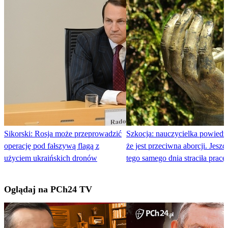
Sikorski: Rosja może przeprowadzić
Szkocja: nauczycielka powiedzi
operację pod fałszywą flagą z
że jest przeciwna aborcji. Jeszc
użyciem ukraińskich dronów
tego samego dnia straciła pracę
Oglądaj na PCh24 TV