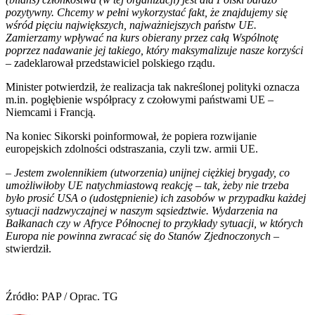
pozytywny. Chcemy w pełni wykorzystać fakt, że znajdujemy się
wśród pięciu największych, najważniejszych państw UE.
Zamierzamy wpływać na kurs obierany przez całą Wspólnotę
poprzez nadawanie jej takiego, który maksymalizuje nasze korzyści
– zadeklarował przedstawiciel polskiego rządu.
Minister potwierdził, że realizacja tak nakreślonej polityki oznacza
m.in. pogłębienie współpracy z czołowymi państwami UE –
Niemcami i Francją.
Na koniec Sikorski poinformował, że popiera rozwijanie
europejskich zdolności odstraszania, czyli tzw. armii UE.
–
Jestem zwolennikiem (utworzenia) unijnej ciężkiej brygady, co
umożliwiłoby UE natychmiastową reakcję – tak, żeby nie trzeba
było prosić USA o (udostępnienie) ich zasobów w przypadku każdej
sytuacji nadzwyczajnej w naszym sąsiedztwie. Wydarzenia na
Bałkanach czy w Afryce Północnej to przykłady sytuacji, w których
Europa nie powinna zwracać się do Stanów Zjednoczonych
–
stwierdził.
Źródło: PAP / Oprac. TG