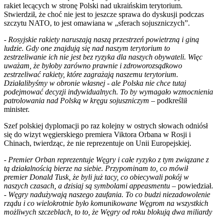
rakiet lecących w stronę Polski nad ukraińskim terytorium.
Stwierdził, że choć nie jest to jeszcze sprawa do dyskusji podczas
szczytu NATO, to jest omawiana w „sferach sojuszniczych”.
-
Rosyjskie rakiety naruszają naszą przestrzeń powietrzną i giną
ludzie. Gdy one znajdują się nad naszym terytorium to
zestrzeliwanie ich nie jest bez ryzyka dla naszych obywateli. Więc
uważam, że byłoby zarówno prawnie i zdroworozsądkowo
zestrzeliwać rakiety, które zagrażają naszemu terytorium.
Działalibyśmy w obronie własnej - ale Polska nie chce tutaj
podejmować decyzji indywidualnych. To by wymagało wzmocnienia
patrolowania nad Polską w kręgu sojuszniczym
– podkreślił
minister.
Szef polskiej dyplomacji po raz kolejny w ostrych słowach odniósł
się do wizyt węgierskiego premiera Viktora Orbana w Rosji i
Chinach, twierdząc, że nie reprezentuje on Unii Europejskiej.
-
Premier Orban reprezentuje Węgry i całe ryzyko z tym związane z
tą działalnością bierze na siebie. Przypominam to, co mówił
premier Donald Tusk, że byli już tacy, co obiecywali pokój w
naszych czasach, a dzisiaj są symbolami appeasmentu –
powiedział.
-
Węgry nadużywają naszego zaufania. To co budzi niezadowolenie
rządu i co wielokrotnie było komunikowane Węgrom na wszystkich
możliwych szczeblach, to to, że Węgry od roku blokują dwa miliardy