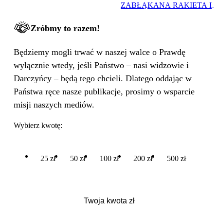
ZABŁĄKANA RAKIETA I
WIELKA PODMIANA
Zróbmy to razem!
Będziemy mogli trwać w naszej walce o Prawdę
wyłącznie wtedy, jeśli Państwo – nasi widzowie i
Darczyńcy – będą tego chcieli. Dlatego oddając w
Państwa ręce nasze publikacje, prosimy o wsparcie
misji naszych mediów.
Wybierz kwotę:
25 zł
50 zł
100 zł
200 zł
500 zł