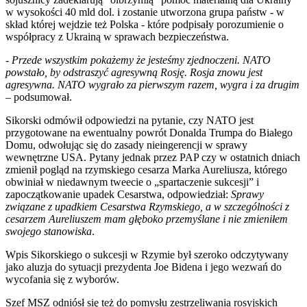
w wysokości 40 mld dol. i zostanie utworzona grupa państw - w
skład której wejdzie też Polska - które podpisały porozumienie o
współpracy z Ukrainą w sprawach bezpieczeństwa.
-
Przede wszystkim pokażemy że jesteśmy zjednoczeni. NATO
powstało, by odstraszyć agresywną Rosję. Rosja znowu jest
agresywna. NATO wygrało za pierwszym razem, wygra i za drugim
– podsumował.
Sikorski odmówił odpowiedzi na pytanie, czy NATO jest
przygotowane na ewentualny powrót Donalda Trumpa do Białego
Domu, odwołując się do zasady nieingerencji w sprawy
wewnętrzne USA. Pytany jednak przez PAP czy w ostatnich dniach
zmienił pogląd na rzymskiego cesarza Marka Aureliusza, którego
obwiniał w niedawnym tweecie o „spartaczenie sukcesji” i
zapoczątkowanie upadek Cesarstwa, odpowiedział:
Sprawy
związane z upadkiem Cesarstwa Rzymskiego, a w szczególności z
cesarzem Aureliuszem mam głęboko przemyślane i nie zmieniłem
swojego stanowiska
.
Wpis Sikorskiego o sukcesji w Rzymie był szeroko odczytywany
jako aluzja do sytuacji prezydenta Joe Bidena i jego wezwań do
wycofania się z wyborów.
Szef MSZ odniósł się też do pomysłu zestrzeliwania rosyjskich