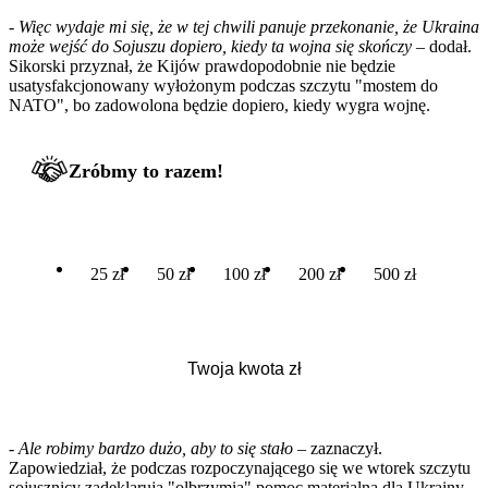
-
Więc wydaje mi się, że w tej chwili panuje przekonanie, że Ukraina
może wejść do Sojuszu dopiero, kiedy ta wojna się skończy
– dodał.
Sikorski przyznał, że Kijów prawdopodobnie nie będzie
usatysfakcjonowany wyłożonym podczas szczytu "mostem do
NATO", bo zadowolona będzie dopiero, kiedy wygra wojnę.
Zróbmy to razem!
25 zł
50 zł
100 zł
200 zł
500 zł
-
Ale robimy bardzo dużo, aby to się stało
– zaznaczył.
Zapowiedział, że podczas rozpoczynającego się we wtorek szczytu
sojusznicy zadeklarują "olbrzymią" pomoc materialną dla Ukrainy