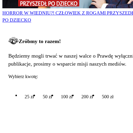
HORROR W WIEDNIU?! CZŁOWIEK Z ROGAMI PRZYSZED
PO DZIECKO
Zróbmy to razem!
Będziemy mogli trwać w naszej walce o Prawdę wyłącznie
publikacje, prosimy o wsparcie misji naszych mediów.
Wybierz kwotę:
25 zł
50 zł
100 zł
200 zł
500 zł