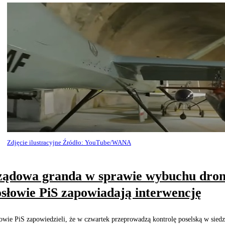
Zdjęcie ilustracyjne Źródło: YouTube/WANA
ądowa granda w sprawie wybuchu dron
słowie PiS zapowiadają interwencję
owie PiS zapowiedzieli, że w czwartek przeprowadzą kontrolę poselską w siedz