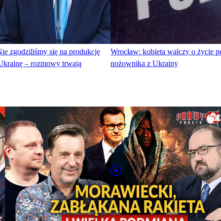
ie zgodziliśmy się na produkcję
Wrocław: kobieta walczy o życie p
 Ukrainę – rozmowy trwają
nożownika z Ukrainy