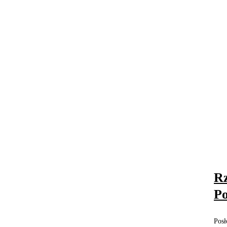
Rz
Po
Posł