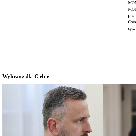
MON 
MON 
prze
Osin
sp...
Wybrane dla Ciebie