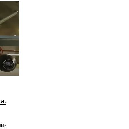
a.
ibie