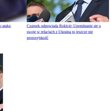
o ataku
Czarnek odpowiada Rokicie: Upominanie się o
swoje w relacjach z Ukrainą to jeszcze nie
prorosyjskość