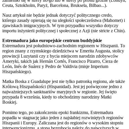
zamieniło się w strefy no-go lub w strefy po prostu groźne (Londyn,
Ceuta, Sztokholm, Paryż, Barcelona, Bruksela, Bilbao...).
Nasz artykuł nie będzie jednak dotyczyć politycznego credo,
którego zasady opierają się na uległości społeczeństwa (Mahomet) i
zjawiskach imigracyjnych. W tym przypadku wszystko dotyczy
importu inżynierii politycznej i społecznej z Azji (nie stricte z Chin).
Estremadura jako europejskie centrum buddyjskie
Estremadura jest południowo-zachodnim regionem w Hiszpanii. To
region znany z rzymskiego dziedzictwa w Emerita Augusta, stolicy
prowincji Luzytanii czy z bycia miejscem narodzin zdobywców
Ameryki, takich jak Hernán Cortés, Francisco Pizarro, Cieza de
León, Inés de Suárez y Pedro de Valdivia (misje Imperium
Hiszpańskiego).
Matka Boska z Guadalupe jest nie tylko patronką regionu, ale także
Królową Hiszpańskości (Hispanidad). Jest jej poświęcone jedno z
najważniejszych sanktuariów maryjnych w regionie. Jej święto
przypada 8 września, kiedy to obchodzimy narodziny Matki
Boskiej.
Pomimo tego, po zakończeniu epoki frankizmu, Estremadura
popadła w stagnację jako jeden z najsłabiej rozwiniętych regionów
Hiszpanii i Europy. Zaliczana jest do regionów o wysokim stopniu
interwencjonizmu, a stopa bezrobocia należy do najwyższych w