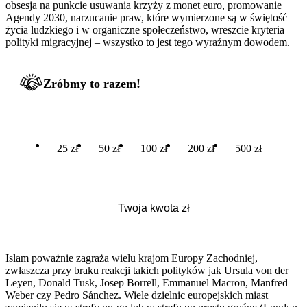
obsesja na punkcie usuwania krzyży z monet euro, promowanie
Agendy 2030, narzucanie praw, które wymierzone są w świętość
życia ludzkiego i w organiczne społeczeństwo, wreszcie kryteria
polityki migracyjnej – wszystko to jest tego wyraźnym dowodem.
Zróbmy to razem!
25 zł
50 zł
100 zł
200 zł
500 zł
Islam poważnie zagraża wielu krajom Europy Zachodniej,
zwłaszcza przy braku reakcji takich polityków jak Ursula von der
Leyen, Donald Tusk, Josep Borrell, Emmanuel Macron, Manfred
Weber czy Pedro Sánchez. Wiele dzielnic europejskich miast