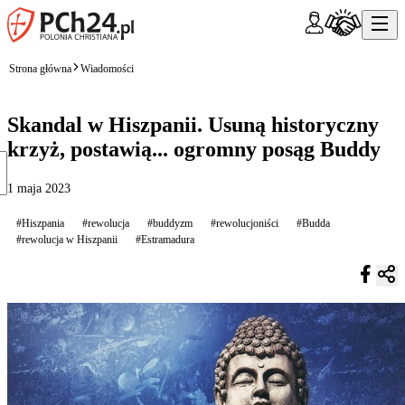
Strona główna
Wiadomości
Skandal w Hiszpanii. Usuną historyczny
krzyż, postawią... ogromny posąg Buddy
1 maja 2023
#Hiszpania
#rewolucja
#buddyzm
#rewolucjoniści
#Budda
#rewolucja w Hiszpanii
#Estramadura