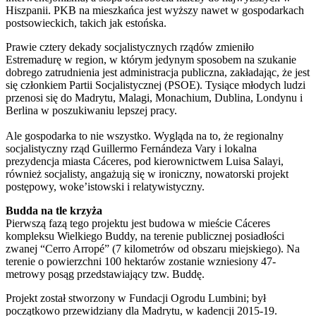
Hiszpanii. PKB na mieszkańca jest wyższy nawet w gospodarkach
postsowieckich, takich jak estońska.
Prawie cztery dekady socjalistycznych rządów zmieniło
Estremadurę w region, w którym jedynym sposobem na szukanie
dobrego zatrudnienia jest administracja publiczna, zakładając, że jest
się członkiem Partii Socjalistycznej (PSOE). Tysiące młodych ludzi
przenosi się do Madrytu, Malagi, Monachium, Dublina, Londynu i
Berlina w poszukiwaniu lepszej pracy.
Ale gospodarka to nie wszystko. Wygląda na to, że regionalny
socjalistyczny rząd Guillermo Fernándeza Vary i lokalna
prezydencja miasta Cáceres, pod kierownictwem Luisa Salayi,
również socjalisty, angażują się w ironiczny, nowatorski projekt
postępowy, woke’istowski i relatywistyczny.
Budda na tle krzyża
Pierwszą fazą tego projektu jest budowa w mieście Cáceres
kompleksu Wielkiego Buddy, na terenie publicznej posiadłości
zwanej “Cerro Arropé” (7 kilometrów od obszaru miejskiego). Na
terenie o powierzchni 100 hektarów zostanie wzniesiony 47-
metrowy posąg przedstawiający tzw. Buddę.
Projekt został stworzony w Fundacji Ogrodu Lumbini; był
początkowo przewidziany dla Madrytu, w kadencji 2015-19.