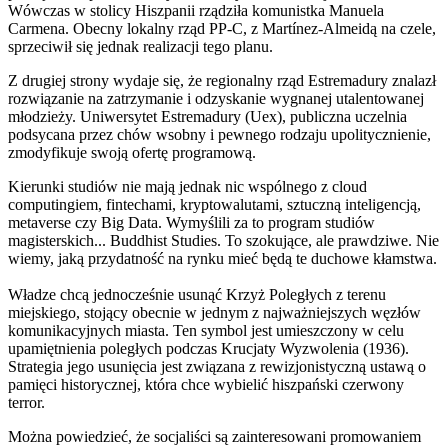
Wówczas w stolicy Hiszpanii rządziła komunistka Manuela
Carmena. Obecny lokalny rząd PP-C, z Martínez-Almeidą na czele,
sprzeciwił się jednak realizacji tego planu.
Z drugiej strony wydaje się, że regionalny rząd Estremadury znalazł
rozwiązanie na zatrzymanie i odzyskanie wygnanej utalentowanej
młodzieży. Uniwersytet Estremadury (Uex), publiczna uczelnia
podsycana przez chów wsobny i pewnego rodzaju upolitycznienie,
zmodyfikuje swoją ofertę programową.
Kierunki studiów nie mają jednak nic wspólnego z cloud
computingiem, fintechami, kryptowalutami, sztuczną inteligencją,
metaverse czy Big Data. Wymyślili za to program studiów
magisterskich... Buddhist Studies. To szokujące, ale prawdziwe. Nie
wiemy, jaką przydatność na rynku mieć będą te duchowe kłamstwa.
Władze chcą jednocześnie usunąć Krzyż Poległych z terenu
miejskiego, stojący obecnie w jednym z najważniejszych węzłów
komunikacyjnych miasta. Ten symbol jest umieszczony w celu
upamiętnienia poległych podczas Krucjaty Wyzwolenia (1936).
Strategia jego usunięcia jest związana z rewizjonistyczną ustawą o
pamięci historycznej, która chce wybielić hiszpański czerwony
terror.
Można powiedzieć, że socjaliści są zainteresowani promowaniem