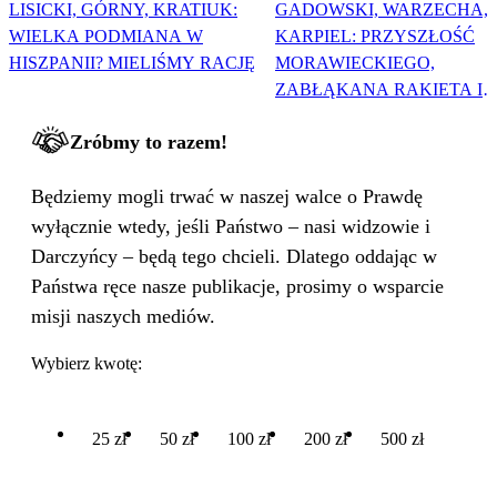
LISICKI, GÓRNY, KRATIUK:
GADOWSKI, WARZECHA,
WIELKA PODMIANA W
KARPIEL: PRZYSZŁOŚĆ
HISZPANII? MIELIŚMY RACJĘ
MORAWIECKIEGO,
ZABŁĄKANA RAKIETA I
WIELKA PODMIANA
Zróbmy to razem!
Będziemy mogli trwać w naszej walce o Prawdę
wyłącznie wtedy, jeśli Państwo – nasi widzowie i
Darczyńcy – będą tego chcieli. Dlatego oddając w
Państwa ręce nasze publikacje, prosimy o wsparcie
misji naszych mediów.
Wybierz kwotę:
25 zł
50 zł
100 zł
200 zł
500 zł