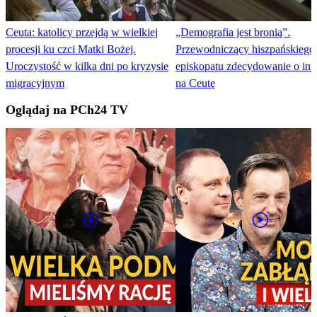
Ceuta: katolicy przejdą w wielkiej
„Demografia jest bronią”.
procesji ku czci Matki Bożej.
Przewodniczący hiszpańskiego
Uroczystość w kilka dni po kryzysie
episkopatu zdecydowanie o inw
migracyjnym
na Ceutę
Oglądaj na PCh24 TV