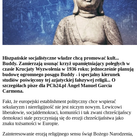
Hiszpańskie socjalistyczne władze chcą promować kult...
Buddy. Zamierzają usunąć krzyż upamiętniający poległych w
czasie Krucjaty Wyzwolenia w 1936 roku; jednocześnie planują
budowę ogromnego posągu Buddy - i specjalny kierunek
studiów poświęcony tej azjatyckiej fałszywej religii... O
szczegółach pisze dla PCh24.pl Ángel Manuel García
Carmona.
Fakt, że europejski establishment polityczny chce wspierać
sekularyzm i niereligijność nie jest niczym nowym. Lewicowi
liberałowie, socjaldemokraci, komuniści i tak zwani chrześcijańscy
demokraci stale przyczyniają się do erozji chrześcijaństwa jako
znaku tożsamości w Europie.
Zainteresowanie erozją religijnego sensu świąt Bożego Narodzenia,