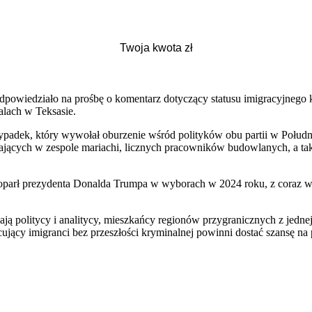
wiedziało na prośbę o komentarz dotyczący statusu imigracyjnego kobie
alach w Teksasie.
ypadek, który wywołał oburzenie wśród polityków obu partii w Południ
rających w zespole mariachi, licznych pracowników budowlanych, a tak
poparł prezydenta Donalda Trumpa w wyborach w 2024 roku, z coraz w
ją politycy i analitycy, mieszkańcy regionów przygranicznych z jednej
acujący imigranci bez przeszłości kryminalnej powinni dostać szansę na