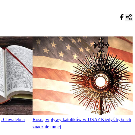
ą. Chwalebna
Rosną wpływy katolików w USA? Kiedyś było ich
znacznie mniej