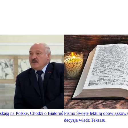
kają na Polskę. Chodzi o Białoruś
Pismo Święte lekturą obowiązkow
decyzja władz Teksasu