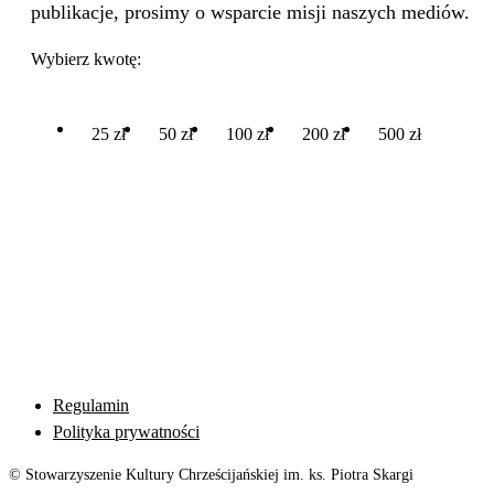
publikacje, prosimy o wsparcie misji naszych mediów.
Wybierz kwotę:
25 zł
50 zł
100 zł
200 zł
500 zł
Regulamin
Polityka prywatności
© Stowarzyszenie Kultury Chrześcijańskiej im. ks. Piotra Skargi