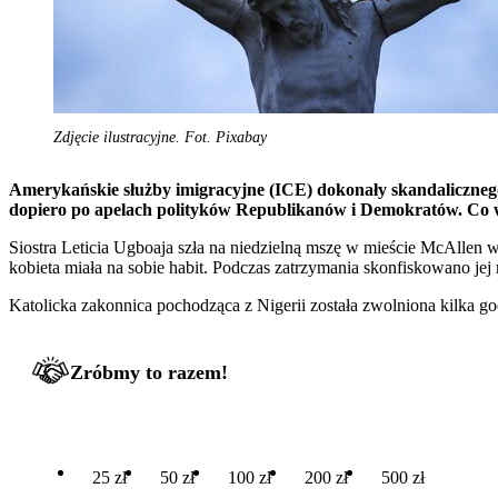
Zdjęcie ilustracyjne. Fot. Pixabay
Amerykańskie służby imigracyjne (ICE) dokonały skandalicznego 
dopiero po apelach polityków Republikanów i Demokratów. Co wi
Siostra Leticia Ugboaja szła na niedzielną mszę w mieście McAllen w
kobieta miała na sobie habit. Podczas zatrzymania skonfiskowano jej 
Katolicka zakonnica pochodząca z Nigerii została zwolniona kilka go
Zróbmy to razem!
25 zł
50 zł
100 zł
200 zł
500 zł