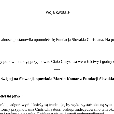
lności postanowiła upomnieć się Fundacja Slovakia Christiana. Na po
icy ponownie mogą przyjmować Ciało Chrystusa we właściwy i godny 
***
nii świętej na Słowacji, opowiada Martin Komar z Fundacji Slova
ętej na język?
wśród „nadgorliwych” księży są tendencje, by wykorzystać obecną sy
ej formy przyjmowania Ciała Chrystusa, biskupi zadecydowali o tym ok
i wyłącznie na rękę. Episkopat się tej decyzji podporządkował.