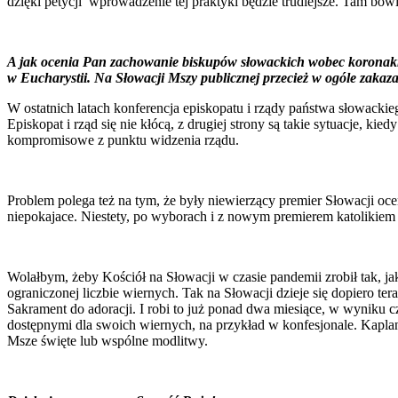
dzięki petycji wprowadzenie tej praktyki będzie trudiejsze. Tam bo
A jak ocenia Pan zachowanie biskupów słowackich wobec koronakry
w Eucharystii. Na Słowacji Mszy publicznej przecież w ogóle zakaz
W ostatnich latach konferencja episkopatu i rządy państwa słowackie
Episkopat i rząd się nie kłócą, z drugiej strony są takie sytuacje,
kompromisowe z punktu widzenia rządu.
Problem polega też na tym, że były niewierzący premier Słowacji oce
niepokajace. Niestety, po wyborach i z nowym premierem katolikiem s
Wolałbym, żeby Kościół na Słowacji w czasie pandemii zrobił tak, ja
ograniczonej liczbie wiernych. Tak na Słowacji dzieje się dopiero te
Sakrament do adoracji. I robi to już ponad dwa miesiące, w wyniku
dostępnymi dla swoich wiernych, na przykład w konfesjonale. Kaplani
Msze święte lub wspólne modlitwy.