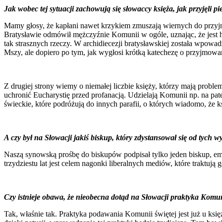
Jak wobec tej sytuacji zachowują się słowaccy księża, jak przyjęli
Mamy głosy, że kapłani nawet krzykiem zmuszają wiernych do przyjm
Bratysławie odmówił mężczyźnie Komunii w ogóle, uznając, że jest 
tak strasznych rzeczy. W archidiecezji bratysławskiej została wpowa
Mszy, ale dopiero po tym, jak wygłosi krótką katechezę o przyjmowa
Z drugiej strony wiemy o niemałej liczbie księży, którzy mają probl
uchronić Eucharystię przed profanacją. Udzielają Komunii np. na pat
świeckie, które podróżują do innych parafii, o których wiadomo, że
A czy był na Słowacji jakiś biskup, który zdystansował się od tych
Naszą synowską prośbę do biskupów podpisał tylko jeden biskup, eme
trzydziestu lat jest celem nagonki liberalnych mediów, które traktują
Czy istnieje obawa, że nieobecna dotąd na Słowacji praktyka Komunii
Tak, właśnie tak. Praktyka podawania Komunii świętej jest już u ksi