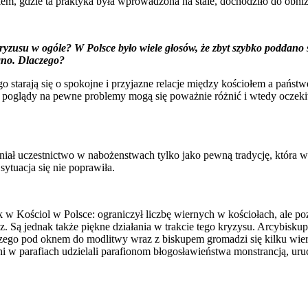
wiem, gdzie ta praktyka była wprowadzona na stale, dochodziło do obn
zusu w ogóle? W Polsce było wiele głosów, że zbyt szybko poddano
ano. Dlaczego?
go starają się o spokojne i przyjazne relacje między kościołem a państ
 kiedy poglądy na pewne problemy mogą się poważnie różnić i wtedy ocze
niał uczestnictwo w nabożenstwach tylko jako pewną tradycję, która w
ytuacja się nie poprawiła.
k w Kościol w Polsce: ograniczył liczbę wiernych w kościołach, ale po
raz. Są jednak także piękne działania w trakcie tego kryzysu. Arcybis
 czego pod oknem do modlitwy wraz z biskupem gromadzi się kilku wier
 w parafiach udzielali parafionom błogosławieństwa monstrancją, uruc