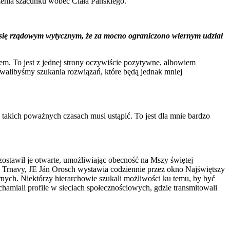
iżenia szacunku wobec Ciała Pańskiego.
 się rządowym wytycznym, że za mocno ograniczono wiernym udział
wem. To jest z jednej strony oczywiście pozytywne, albowiem
kiwalibyśmy szukania rozwiązań, które będą jednak mniej
 takich poważnych czasach musi ustąpić. To jest dla mnie bardzo
zostawił je otwarte, umożliwiając obecność na Mszy świętej
kup Trnavy, JE Ján Orosch wystawia codziennie przez okno Najświętszy
nych. Niektórzy hierarchowie szukali możliwości ku temu, by być
hamiali profile w sieciach społecznościowych, gdzie transmitowali