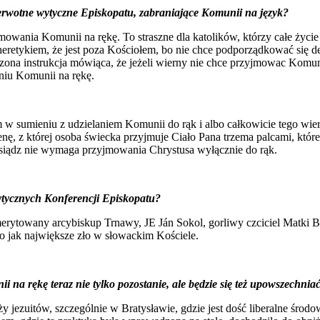
 pierwotne wytyczne Episkopatu, zabraniające Komunii na język?
owania Komunii na rękę. To straszne dla katolików, którzy całe życi
heretykiem, że jest poza Kościołem, bo nie chce podporządkować się 
dzona instrukcja mówiąca, że jeżeli wierny nie chce przyjmowac Komun
niu Komunii na rękę.
em w sumieniu z udzielaniem Komunii do rąk i albo całkowicie tego wie
enę, z której osoba świecka przyjmuje Ciało Pana trzema palcami, któ
 ksiądz nie wymaga przyjmowania Chrystusa wyłącznie do rąk.
 wytycznych Konferencji Episkopatu?
rytowany arcybiskup Trnawy, JE Ján Sokol, gorliwy czciciel Matki Bo
 go jak największe zło w słowackim Kościele.
 na rękę teraz nie tylko pozostanie, ale będzie się też upowszechnia
ęży jezuitów, szczególnie w Bratysławie, gdzie jest dość liberalne śro