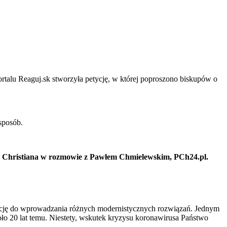
rtalu Reaguj.sk stworzyła petycję, w której poproszono biskupów o
sposób.
kia Christiana w rozmowie z Pawłem Chmielewskim, PCh24.pl.
tuację do wprowadzania różnych modernistycznych rozwiązań. Jednym
oło 20 lat temu. Niestety, wskutek kryzysu koronawirusa Państwo