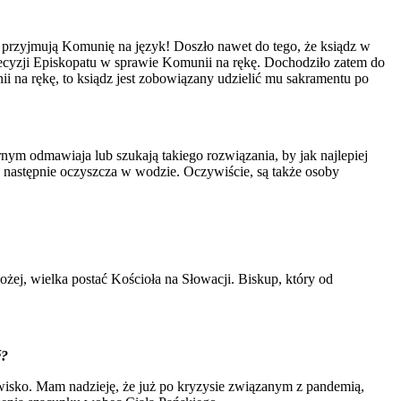
e przyjmują Komunię na język! Doszło nawet do tego, że ksiądz w
decyzji Episkopatu w sprawie Komunii na rękę. Dochodziło zatem do
ii na rękę, to ksiądz jest zobowiązany udzielić mu sakramentu po
rnym odmawiaja lub szukają takiego rozwiązania, by jak najlepiej
re następnie oczyszcza w wodzie. Oczywiście, są także osoby
żej, wielka postać Kościoła na Słowacji. Biskup, który od
ć?
dowisko. Mam nadzieję, że już po kryzysie związanym z pandemią,