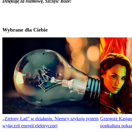
Dziękuję za rozmowę. Szczęść Boże!
Wybrane dla Ciebie
„Zielony Ład” w działaniu. Niemcy szykują system
Grzegorz Kasjan
wyłączeń energii elektrycznej
popkultura pokaz