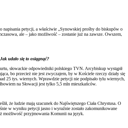
o napisania petycji, a właściwie „Synowskiej prośby do biskupów o
ymczasowa, ale – jako możliwość – zostanie już na zawsze. Owszem,
Jak udało się to osiągnąć?
nurtu, słowackie odpowiedniki polskiego TVN. Arcybiskup wystąpił
ca, bo przecież nie jest zwyczajem, by w Kościele rzeczy działy się
nad 25 tys. wiernych. Wprawdzie petycji nie podpisało tylu wiernych,
 albowiem na Słowacji jest tylko 5,5 mln mieszkańców.
lił, że ludzie mają szacunek do Najświętszego Ciała Chrystusa. O
śnie w wyniku petycji jasno i wyraźnie zostało zakomunikowane
nież możliwość przyjmowania Komunii na język.