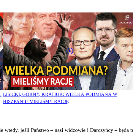
Ł
LISICKI, GÓRNY, KRATIUK: WIELKA PODMIANA W
HISZPANII? MIELIŚMY RACJĘ
 wtedy, jeśli Państwo – nasi widzowie i Darczyńcy – będą te