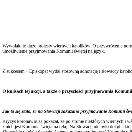
Wywołało to duże protesty wiernych katolików. O przywrócenie norma
umożliwienie przyjmowania Komunii świętej na język.
Z sukcesem – Episkopat wydał stosowną adnotację i słowaccy katol
O kulisach tej akcji, a także o przyszłości przyjmowania Komu
Jak to się stało, że na Słowacji zakazano przyjmowanie Komunii świ
Kryzys koronawirusa pokazał, że po stronie niektórych wiernych i 
z nich jest Komunia święta na rękę. Na Słowacji nie było dotąd taki
Słowackie wydało decyzję, że teraz można przyjmować Komunię tylko 