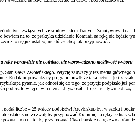
zególnie tych związanych ze środowiskiem Tradycji. Zmotywowali nas d
ało bowiem na to, że praktyka udzielania Komunii na rękę nie będzie t
zecież to się już ustaliło, niektórzy chcą tak przyjmować…
na rękę wprawdzie nie cofnięto, ale wprowadzono możliwość wyboru. 
bp. Stanisława Zwoleńskiego. Petycję zauważyły też media głównego 
. Redaktor prowadzący program mówił, że taka petycja jest zaskakują
ybiskupa pytanie, jak odnosi się do tego, że petycje podpisało już po
ści podpisało w tej chwili niemal 3 tys. osób. To jest relatywnie dużo,
podał liczbę – 25 tysięcy podpisów! Arcybiskup był w szoku i podkreś
, ale ostatecznie wezwał, by przyjmować Komunię na rękę. Jednak wła
 nie pozwala mu na to, by przyjmować Ciało Pańskie na rękę - ma rów