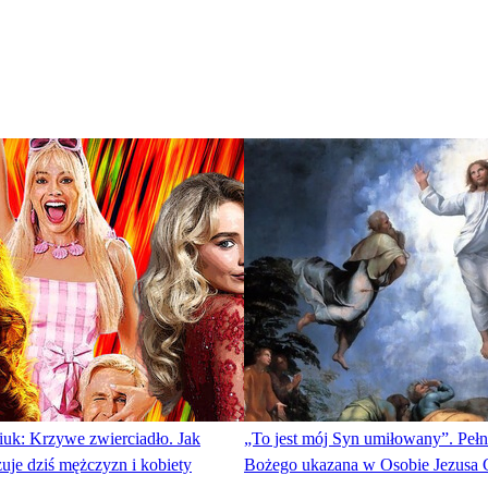
iuk: Krzywe zwierciadło. Jak
„To jest mój Syn umiłowany”. Pełn
uje dziś mężczyzn i kobiety
Bożego ukazana w Osobie Jezusa 