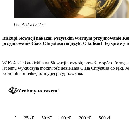
Fot. Andrzej Sidor
Biskupi Słowacji nakazali wszystkim wiernym przyjmowanie Komun
przyjmowanie Ciała Chrystusa na język. O kulisach tej sprawy 
W Kościele katolickim na Słowacji toczy się poważny spór o formę u
lat temu wykluczyła możliwość udzielania Ciała Chrystusa do ręki. J
zabronili normalnej formy jej przyjmowania.
Zróbmy to razem!
25 zł
50 zł
100 zł
200 zł
500 zł