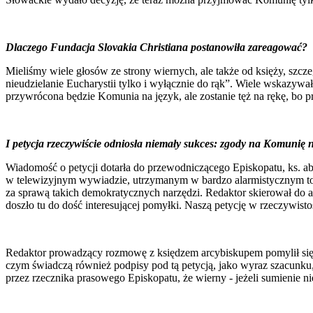
Dlaczego Fundacja Slovakia Christiana postanowiła zareagować?
Mieliśmy wiele głosów ze strony wiernych, ale także od księży, szc
nieudzielanie Eucharystii tylko i wyłącznie do rąk”. Wiele wskazyw
przywrócona będzie Komunia na język, ale zostanie tęż na rękę, bo pr
I petycja rzeczywiście odniosła niemały sukces: zgody na Komunię 
Wiadomość o petycji dotarła do przewodniczącego Episkopatu, ks. a
w telewizyjnym wywiadzie, utrzymanym w bardzo alarmistycznym tonie
za sprawą takich demokratycznych narzędzi. Redaktor skierował do arc
doszło tu do dość interesującej pomyłki. Naszą petycję w rzeczywisto
Redaktor prowadzący rozmowę z księdzem arcybiskupem pomylił się i 
czym świadczą również podpisy pod tą petycją, jako wyraz szacunku
przez rzecznika prasowego Episkopatu, że wierny - jeżeli sumienie