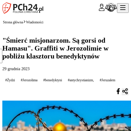
Strona główna
Wiadomości
"Śmierć misjonarzom. Są gorsi od
Hamasu". Graffiti w Jerozolimie w
pobliżu klasztoru benedyktynów
29 grudnia 2023
#Żydzi
#Jerozolima
#benedyktyni
#antychrystianizm,
#Jeruzalem