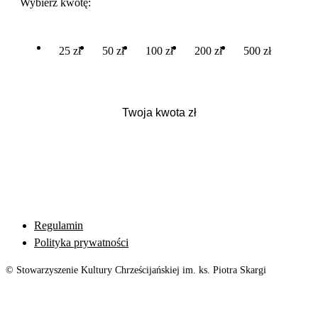
Wybierz kwotę:
25 zł
50 zł
100 zł
200 zł
500 zł
Regulamin
Polityka prywatności
© Stowarzyszenie Kultury Chrześcijańskiej im. ks. Piotra Skargi