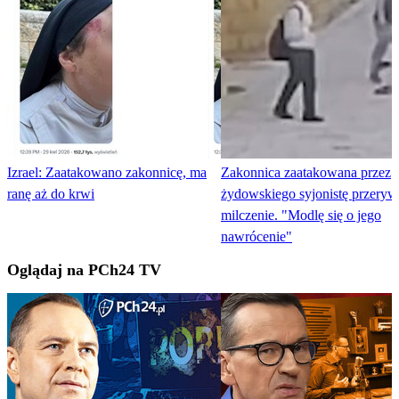
Izrael: Zaatakowano zakonnicę, ma
Zakonnica zaatakowana przez
ranę aż do krwi
żydowskiego syjonistę przeryw
milczenie. "Modlę się o jego
nawrócenie"
Oglądaj na PCh24 TV