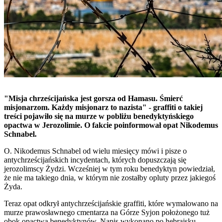
"Misja chrześcijańska jest gorsza od Hamasu. Śmierć
misjonarzom. Każdy misjonarz to nazista" - graffiti o takiej
treści pojawiło się na murze w pobliżu benedyktyńskiego
opactwa w Jerozolimie. O fakcie poinformował opat Nikodemus
Schnabel.
O. Nikodemus Schnabel od wielu miesięcy mówi i pisze o
antychrześcijańskich incydentach, których dopuszczają się
jerozolimscy Żydzi. Wcześniej w tym roku benedyktyn powiedział,
że nie ma takiego dnia, w którym nie zostałby opluty przez jakiegoś
Żyda.
Teraz opat odkrył antychrześcijańskie graffiti, które wymalowano na
murze prawosławnego cmentarza na Górze Syjon położonego tuż
obok opactwa benedyktynów. Napis wykonano po hebrajsku.