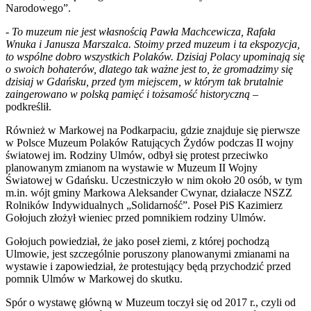
Narodowego”.
-
To muzeum nie jest własnością Pawła Machcewicza, Rafała
Wnuka i Janusza Marszalca. Stoimy przed muzeum i ta ekspozycja,
to wspólne dobro wszystkich Polaków. Dzisiaj Polacy upominają się
o swoich bohaterów, dlatego tak ważne jest to, że gromadzimy się
dzisiaj w Gdańsku, przed tym miejscem, w którym tak brutalnie
zaingerowano w polską pamięć i tożsamość historyczną
–
podkreślił.
Również w Markowej na Podkarpaciu, gdzie znajduje się pierwsze
w Polsce Muzeum Polaków Ratujących Żydów podczas II wojny
światowej im. Rodziny Ulmów, odbył się protest przeciwko
planowanym zmianom na wystawie w Muzeum II Wojny
Światowej w Gdańsku. Uczestniczyło w nim około 20 osób, w tym
m.in. wójt gminy Markowa Aleksander Cwynar, działacze NSZZ
Rolników Indywidualnych „Solidarność”. Poseł PiS Kazimierz
Gołojuch złożył wieniec przed pomnikiem rodziny Ulmów.
Gołojuch powiedział, że jako poseł ziemi, z której pochodzą
Ulmowie, jest szczególnie poruszony planowanymi zmianami na
wystawie i zapowiedział, że protestujący będą przychodzić przed
pomnik Ulmów w Markowej do skutku.
Spór o wystawę główną w Muzeum toczył się od 2017 r., czyli od