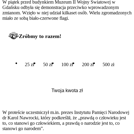
W piątek przed budynkiem Muzeum II Wojny Światowej w
Gdańsku odbyła się demonstracja przeciwko wprowadzonym
zmianom. Wzięło w niej udział kilkaset osób. Wielu zgromadzonych
miało ze sobą biało-czerwone flagi.
Zróbmy to razem!
25 zł
50 zł
100 zł
200 zł
500 zł
W proteście uczestniczył m.in. prezes Instytutu Pamięci Narodowej
dr Karol Nawrocki, który podkreślił, że „prawdą o człowieku jest
to, co stanowi go człowiekiem, a prawdą o narodzie jest to, co
stanowi go narodem”.