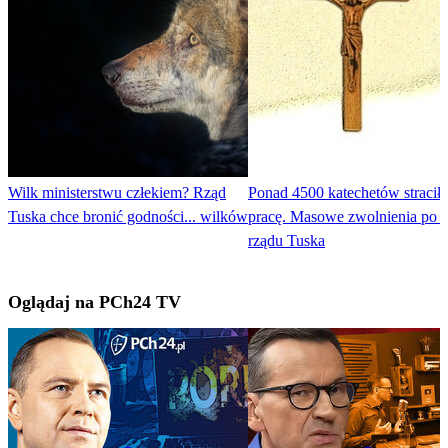
Wilk ministerstwu człekiem? Rząd
Ponad 4500 katechetów stracił
Tuska chce bronić godności... wilków
pracę. Masowe zwolnienia po d
rządu Tuska
Oglądaj na PCh24 TV