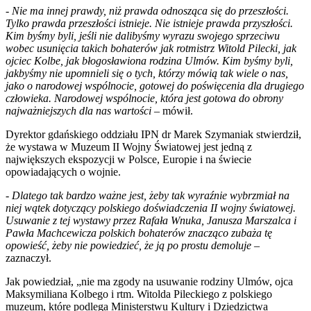
-
Nie ma innej prawdy, niż prawda odnosząca się do przeszłości.
Tylko prawda przeszłości istnieje. Nie istnieje prawda przyszłości.
Kim byśmy byli, jeśli nie dalibyśmy wyrazu swojego sprzeciwu
wobec usunięcia takich bohaterów jak rotmistrz Witold Pilecki, jak
ojciec Kolbe, jak błogosławiona rodzina Ulmów. Kim byśmy byli,
jakbyśmy nie upomnieli się o tych, którzy mówią tak wiele o nas,
jako o narodowej wspólnocie, gotowej do poświęcenia dla drugiego
człowieka. Narodowej wspólnocie, która jest gotowa do obrony
najważniejszych dla nas wartości
– mówił.
Dyrektor gdańskiego oddziału IPN dr Marek Szymaniak stwierdził,
że wystawa w Muzeum II Wojny Światowej jest jedną z
największych ekspozycji w Polsce, Europie i na świecie
opowiadających o wojnie.
-
Dlatego tak bardzo ważne jest, żeby tak wyraźnie wybrzmiał na
niej wątek dotyczący polskiego doświadczenia II wojny światowej.
Usuwanie z tej wystawy przez Rafała Wnuka, Janusza Marszalca i
Pawła Machcewicza polskich bohaterów znacząco zubaża tę
opowieść, żeby nie powiedzieć, że ją po prostu demoluje
–
zaznaczył.
Jak powiedział, „nie ma zgody na usuwanie rodziny Ulmów, ojca
Maksymiliana Kolbego i rtm. Witolda Pileckiego z polskiego
muzeum, które podlega Ministerstwu Kultury i Dziedzictwa