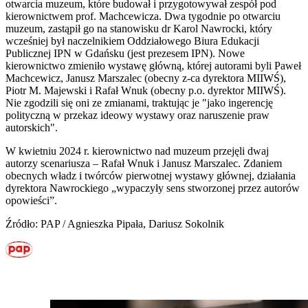
otwarcia muzeum, które budował i przygotowywał zespół pod
kierownictwem prof. Machcewicza. Dwa tygodnie po otwarciu
muzeum, zastąpił go na stanowisku dr Karol Nawrocki, który
wcześniej był naczelnikiem Oddziałowego Biura Edukacji
Publicznej IPN w Gdańsku (jest prezesem IPN). Nowe
kierownictwo zmieniło wystawę główną, której autorami byli Paweł
Machcewicz, Janusz Marszalec (obecny z-ca dyrektora MIIWŚ),
Piotr M. Majewski i Rafał Wnuk (obecny p.o. dyrektor MIIWŚ).
Nie zgodzili się oni ze zmianami, traktując je "jako ingerencję
polityczną w przekaz ideowy wystawy oraz naruszenie praw
autorskich".
W kwietniu 2024 r. kierownictwo nad muzeum przejęli dwaj
autorzy scenariusza – Rafał Wnuk i Janusz Marszalec. Zdaniem
obecnych władz i twórców pierwotnej wystawy głównej, działania
dyrektora Nawrockiego „wypaczyły sens stworzonej przez autorów
opowieści”.
Źródło: PAP / Agnieszka Pipała, Dariusz Sokolnik