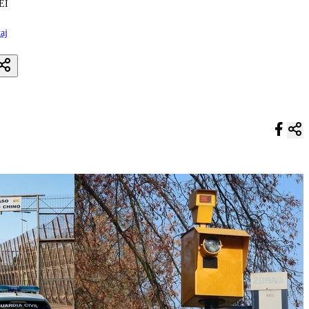
KEI
aj