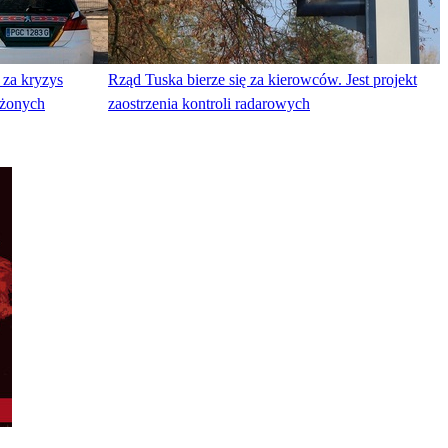
 za kryzys
Rząd Tuska bierze się za kierowców. Jest projekt
rżonych
zaostrzenia kontroli radarowych