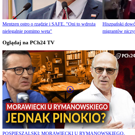
Mentzen ostro o rządzie i SAFE. "Oni to wdrożą
Hiszpański dowó
nielegalnie pomimo weta"
migrantów niczy
Oglądaj na PCh24 TV
POSPIESZALSKI: MORAWIECKI U RYMANOWSKIEGO.