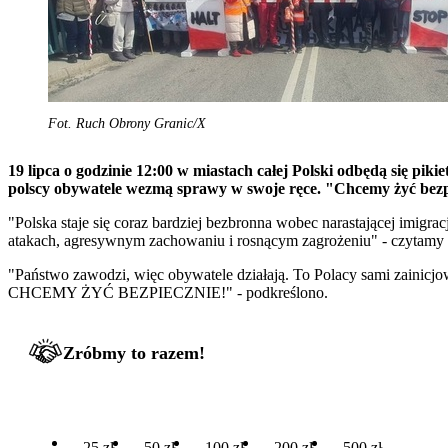
Fot. Ruch Obrony Granic/X
19 lipca o godzinie 12:00 w miastach całej Polski odbędą się pik
polscy obywatele wezmą sprawy w swoje ręce. "Chcemy żyć bezpi
"Polska staje się coraz bardziej bezbronna wobec narastającej imigra
atakach, agresywnym zachowaniu i rosnącym zagrożeniu" - czytamy 
"Państwo zawodzi, więc obywatele działają. To Polacy sami zainicjo
CHCEMY ŻYĆ BEZPIECZNIE!" - podkreślono.
Zróbmy to razem!
25 zł
50 zł
100 zł
200 zł
500 zł