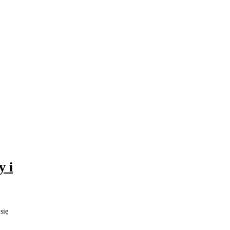
y i
się