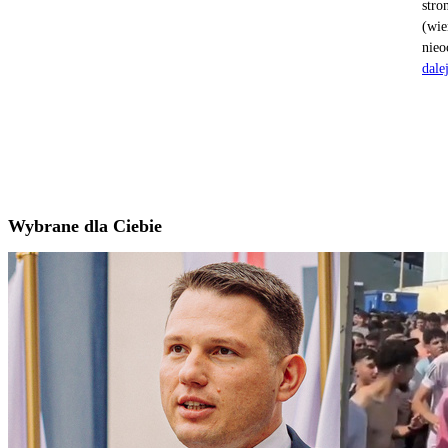
stro
(wie
nieo
dale
Wybrane dla Ciebie