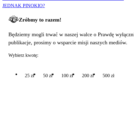
JEDNAK PINOKIO?
Zróbmy to razem!
Będziemy mogli trwać w naszej walce o Prawdę wyłącznie
publikacje, prosimy o wsparcie misji naszych mediów.
Wybierz kwotę:
25 zł
50 zł
100 zł
200 zł
500 zł