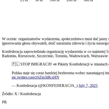
W ocenie organizatorów wydarzenia, społeczeństwo musi dać jasny sy
ignorowania głosu obywateli, dość narażania zdrowia i życia naszego
Konfederacja zapowiedziała organizację wydarzenia w co najmniej 5
Radomiu, Rzeszowie, Szczecinie, Toruniu, Wadowicach, Warszawie
🇵🇱 STOP IMIGRACJI! 📣 Pikiety Konfederacji w miastach cał
Polska staje się coraz bardziej bezbronna wobec narastającej 
pic.twitter.com/zSZm3dKxHN
— Konfederacja (@KONFEDERACJA_)
July 7, 2025
Źródło: X / Konfederacja
PR