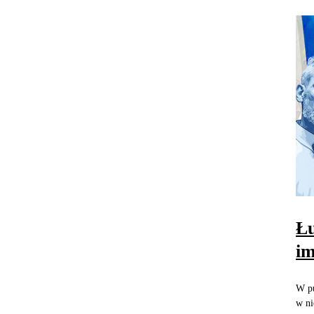
Łu
im
W pu
w ni