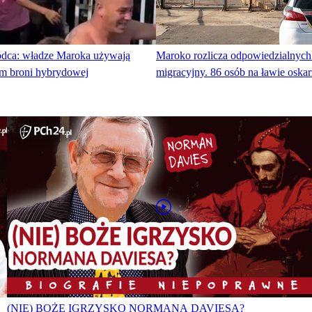
dca: władze Maroka używają
Maroko rozlicza odpowiedzialnych
m broni hybrydowej
migracyjny. 86 osób na ławie oska
(NIE) BOŻE IGRZYSKO NORMANA DAVIESA?