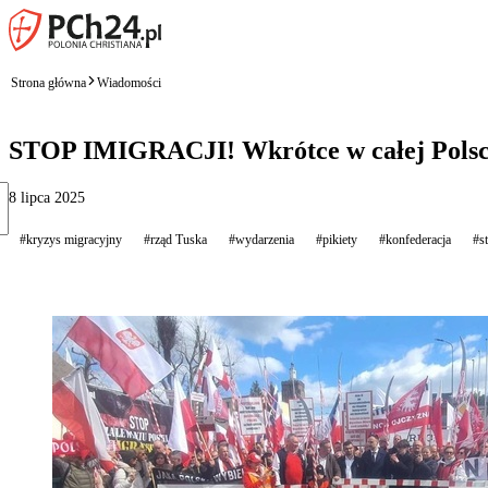
Strona główna
Wiadomości
STOP IMIGRACJI! Wkrótce w całej Polsce 
8 lipca 2025
#kryzys migracyjny
#rząd Tuska
#wydarzenia
#pikiety
#konfederacja
#st