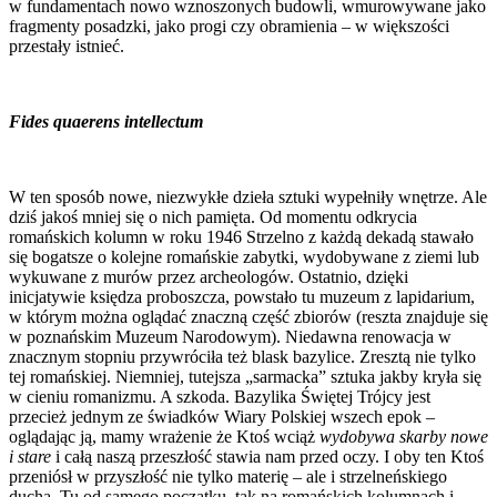
w fundamentach nowo wznoszonych budowli, wmurowywane jako
fragmenty posadzki, jako progi czy obramienia – w większości
przestały istnieć.
Fides quaerens intellectum
W ten sposób nowe, niezwykłe dzieła sztuki wypełniły wnętrze. Ale
dziś jakoś mniej się o nich pamięta. Od momentu odkrycia
romańskich kolumn w roku 1946 Strzelno z każdą dekadą stawało
się bogatsze o kolejne romańskie zabytki, wydobywane z ziemi lub
wykuwane z murów przez archeologów. Ostatnio, dzięki
inicjatywie księdza proboszcza, powstało tu muzeum z lapidarium,
w którym można oglądać znaczną część zbiorów (reszta znajduje się
w poznańskim Muzeum Narodowym). Niedawna renowacja w
znacznym stopniu przywróciła też blask bazylice. Zresztą nie tylko
tej romańskiej. Niemniej, tutejsza „sarmacka” sztuka jakby kryła się
w cieniu romanizmu. A szkoda. Bazylika Świętej Trójcy jest
przecież jednym ze świadków Wiary Polskiej wszech epok –
oglądając ją, mamy wrażenie że Ktoś wciąż
wydobywa skarby nowe
i stare
i całą naszą przeszłość stawia nam przed oczy. I oby ten Ktoś
przeniósł w przyszłość nie tylko materię – ale i strzelneńskiego
ducha. Tu od samego początku, tak na romańskich kolumnach i