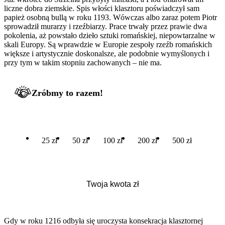
liczne dobra ziemskie. Spis włości klasztoru poświadczył sam
papież osobną bullą w roku 1193. Wówczas albo zaraz potem Piotr
sprowadził murarzy i rzeźbiarzy. Prace trwały przez prawie dwa
pokolenia, aż powstało dzieło sztuki romańskiej, niepowtarzalne w
skali Europy. Są wprawdzie w Europie zespoły rzeźb romańskich
większe i artystycznie doskonalsze, ale podobnie wymyślonych i
przy tym w takim stopniu zachowanych – nie ma.
Zróbmy to razem!
25 zł
50 zł
100 zł
200 zł
500 zł
Gdy w roku 1216 odbyła się uroczysta konsekracja klasztornej