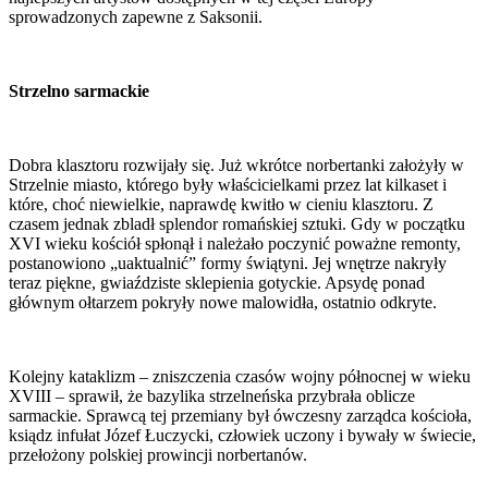
sprowadzonych zapewne z Saksonii.
Strzelno sarmackie
Dobra klasztoru rozwijały się. Już wkrótce norbertanki założyły w
Strzelnie miasto, którego były właścicielkami przez lat kilkaset i
które, choć niewielkie, naprawdę kwitło w cieniu klasztoru. Z
czasem jednak zbladł splendor romańskiej sztuki. Gdy w początku
XVI wieku kościół spłonął i należało poczynić poważne remonty,
postanowiono „uaktualnić” formy świątyni. Jej wnętrze nakryły
teraz piękne, gwiaździste sklepienia gotyckie. Apsydę ponad
głównym ołtarzem pokryły nowe malowidła, ostatnio odkryte.
Kolejny kataklizm – zniszczenia czasów wojny północnej w wieku
XVIII – sprawił, że bazylika strzelneńska przybrała oblicze
sarmackie. Sprawcą tej przemiany był ówczesny zarządca kościoła,
ksiądz infułat Józef Łuczycki, człowiek uczony i bywały w świecie,
przełożony polskiej prowincji norbertanów.