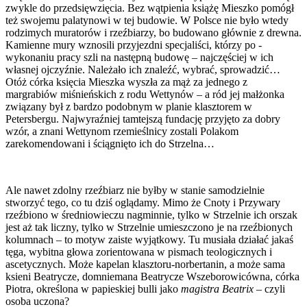
zwykle do przedsięwzięcia. Bez wątpienia książę Mieszko pomógł
też swojemu palatynowi w tej budowie. W Polsce nie było wtedy
rodzimych muratorów i rzeźbiarzy, bo budowano głównie z drewna.
Kamienne mury wznosili przyjezdni specjaliści, ­którzy po ­
wykonaniu pracy szli na następną budowę – najczęściej w ich
własnej ojczyźnie. Należało ich znaleźć, wybrać, sprowadzić…
Otóż córka księcia Mieszka wyszła za mąż za jednego z
margrabiów miśnieńskich z rodu Wettynów – a ród jej małżonka
związany był z bardzo podobnym w planie klasztorem w
Petersbergu. Najwyraźniej tamtejszą fundację przyjęto za dobry
wzór, a znani Wettynom rzemieślnicy zostali Polakom
zarekomendowani i ściągnięto ich do Strzelna…
Ale nawet zdolny rzeźbiarz nie byłby w stanie samodzielnie
stworzyć tego, co tu dziś oglądamy. Mimo że Cnoty i Przywary
rzeźbiono w średniowieczu nagminnie, tylko w Strzelnie ich orszak
jest aż tak liczny, tylko w Strzelnie umieszczono je na rzeźbionych
kolumnach – to motyw zaiste wyjątkowy. Tu musiała działać jakaś
tęga, wybitna głowa zorientowana w pismach teologicznych i
ascetycznych. Może kapelan klasztoru-norbertanin, a może sama
ksieni Beatrycze, domniemana Beatrycze Wszeborowicówna, córka
Piotra, określona w papieskiej bulli jako
magistra Beatrix
– czyli
osoba uczona?