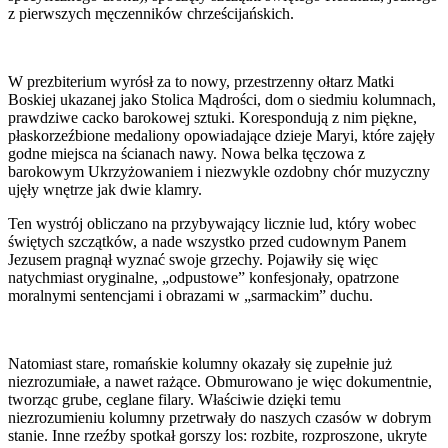
z pierwszych męczenników chrześcijańskich.
W prezbiterium wyrósł za to nowy, przestrzenny ołtarz Matki
Boskiej ukazanej jako Stolica Mądrości, dom o siedmiu kolumnach,
prawdziwe­ cacko­ barokowej sztuki. Korespondują z nim piękne,
płaskorzeźbione medaliony opowiadające dzieje Maryi, które zajęły
godne miejsca na ścianach nawy. Nowa belka tęczowa z
barokowym Ukrzyżowaniem i niezwykle ozdobny chór muzyczny
ujęły wnętrze jak dwie klamry.
Ten wystrój obliczano na przybywający licznie lud, który wobec
świętych szczątków, a nade wszystko przed cudownym Panem
Jezusem pragnął wyznać swoje grzechy. Pojawiły się więc
natychmiast oryginalne, „odpustowe” konfesjonały, opatrzone
moralnymi sentencjami i obrazami w „sarmackim” duchu.
Natomiast stare, romańskie kolumny okazały się zupełnie już
niezrozumiałe, a nawet rażące. Obmurowano je więc dokumentnie,
tworząc grube, ceglane filary. Właściwie dzięki temu
niezrozumieniu kolumny przetrwały do naszych czasów w dobrym
stanie. Inne rzeźby spotkał gorszy los: rozbite, rozproszone, ukryte