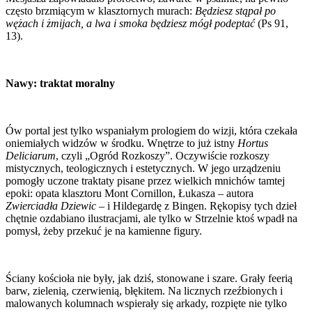
często brzmiącym w klasztornych murach:
Będziesz stąpał po
wężach i żmijach, a lwa i smoka będziesz mógł podeptać
(Ps 91,
13).
Nawy: traktat moralny
Ów portal jest tylko wspaniałym prologiem do wizji, która czekała
oniemiałych widzów w środku. Wnętrze to już istny
Hortus
Deliciarum
, czyli „Ogród Rozkoszy”. Oczywiście rozkoszy
mistycznych, teologicznych i estetycznych. W jego urządzeniu
pomogły uczone traktaty pisane przez wielkich mnichów tamtej
epoki: opata klasztoru Mont Cornillon, Łukasza – autora
Zwierciadła Dziewic
– i Hildegardę z Bingen. Rękopisy tych dzieł
chętnie ozdabiano ilustracjami, ale tylko w Strzelnie ktoś wpadł na
pomysł, żeby przekuć je na kamienne figury.
Ściany kościoła nie były, jak dziś, stonowane i szare. Grały feerią
barw, zielenią, czerwienią, błękitem. Na licznych rzeźbionych i
malowanych kolumnach wspierały się arkady, rozpięte nie tylko