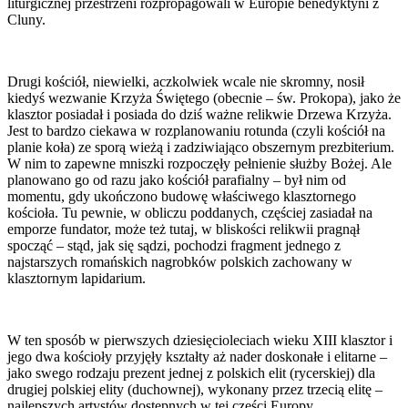
liturgicznej przestrzeni rozpropagowali w Europie benedyktyni z
Cluny.
Drugi kościół, niewielki, aczkolwiek wcale nie skromny, nosił
kiedyś wezwanie Krzyża Świętego (obecnie – św. Prokopa), jako że
klasztor posiadał i posiada do dziś ważne relikwie Drzewa Krzyża.
Jest to bardzo ciekawa w rozplanowaniu rotunda (czyli kościół na
planie koła) ze sporą wieżą i zadziwiająco obszernym prezbiterium.
W nim to zapewne mniszki rozpoczęły pełnienie służby Bożej. Ale
planowano go od razu jako kościół parafialny – był nim od
momentu, gdy ukończono budowę właściwego klasztornego
kościoła. Tu pewnie, w obliczu poddanych, częściej zasiadał na
emporze fundator, może też tutaj, w bliskości relikwii pragnął
spocząć – stąd, jak się sądzi, pochodzi fragment jednego z
najstarszych romańskich nagrobków polskich zachowany w
klasztornym lapidarium.
W ten sposób w pierwszych dziesięcioleciach wieku XIII klasztor i
jego dwa kościoły przyjęły kształty aż nader doskonałe i elitarne –
jako swego rodzaju prezent jednej z polskich elit (rycerskiej) dla
drugiej polskiej elity (duchownej), wykonany przez trzecią elitę –
najlepszych artystów dostępnych w tej części Europy