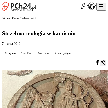
Strona główna
Wiadomości
Strzelno: teologia w kamieniu
7 marca 2012
#Chrystus
#św. Piotr
#św. Paweł
#benedyktyni