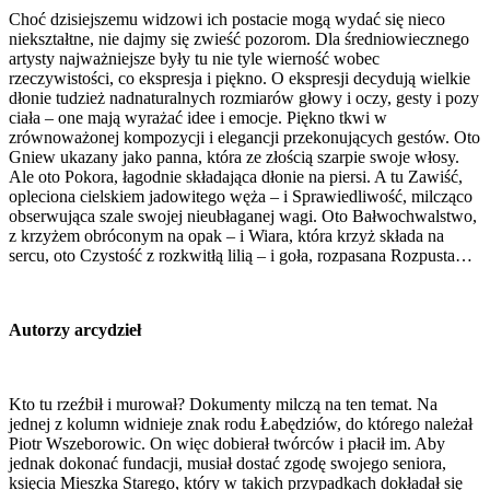
Choć dzisiejszemu widzowi ich postacie mogą wydać się nieco
niekształtne, nie dajmy się zwieść pozorom. Dla średniowiecznego
artysty najważniejsze były tu nie tyle wierność wobec
rzeczywistości, co ekspresja i piękno. O ekspresji decydują wielkie
dłonie tudzież nadnaturalnych rozmiarów głowy i oczy, gesty i pozy
ciała – one mają wyrażać idee i emocje. Piękno tkwi w
zrównoważonej kompozycji i elegancji przekonujących gestów. Oto
Gniew ukazany jako panna, która ze złością szarpie swoje włosy.
Ale oto Pokora, łagodnie składająca dłonie na piersi. A tu Zawiść,
opleciona cielskiem jadowitego węża – i Sprawiedliwość, milcząco
obserwująca szale swojej nieubłaganej wagi. Oto Bałwochwalstwo,
z krzyżem obróconym na opak – i Wiara, która krzyż składa na
sercu, oto Czystość z rozkwitłą lilią – i goła, rozpasana Rozpusta…
Autorzy arcydzieł
Kto tu rzeźbił i murował? Dokumenty milczą na ten temat. Na
jednej z kolumn widnieje znak rodu Łabędziów, do którego należał
Piotr Wszeborowic. On więc dobierał twórców i płacił im. Aby
jednak dokonać fundacji, musiał dostać zgodę swojego seniora,
księcia Mieszka Starego, który w takich przypadkach dokładał się