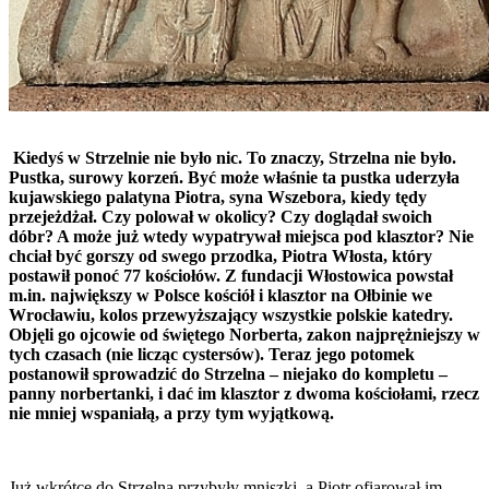
Kiedyś w Strzelnie nie było nic. To znaczy, Strzelna nie było.
Pustka, surowy korzeń. Być może właśnie ta pustka uderzyła
kujawskiego palatyna Piotra, syna Wszebora, kiedy tędy
przejeżdżał. Czy polował w okolicy? Czy doglądał swoich
dóbr? A może już wtedy wypatrywał miejsca pod klasztor? Nie
chciał być gorszy od swego przodka, Piotra Włosta, który
postawił ponoć 77 kościołów. Z fundacji Włostowica powstał
m.in. największy w Polsce kościół i klasztor na Ołbinie we
Wrocławiu, kolos przewyższający wszystkie polskie katedry.
Objęli go ojcowie od świętego Norberta, zakon najprężniejszy w
tych czasach (nie licząc cystersów). Teraz jego potomek
postanowił sprowadzić do Strzelna – niejako do kompletu –
panny norbertanki, i dać im klasztor z dwoma kościołami, rzecz
nie mniej wspaniałą, a przy tym wyjątkową.
Już wkrótce do Strzelna przybyły mniszki, a Piotr ofiarował im