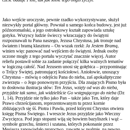
Jako wejście uroczyste, pewnie rzadko wykorzystywane, służył
niezwykły portal główny. Powstał u samego­ ­końca budowy, jest już
późnoromański, a jego ostrołukowy kształt zapowiada sztukę
gotyku. Wszyscy ludzie świeccy wkraczający do świątyni
rozpoznawali tu Pana naszego, Jezusa Chrystusa, jak tronuje nad
światem i bramą klasztoru – On wszak rzekł:
Ja Jestem Bramą
,
winien więc panować nad wejściem do świątyni. Jednak osoby
uczone mogły z tego portalu wyczytać znacznie więcej. Autor
reliefu postawił sobie za zadanie połączyć kilka ważnych tematów
w logiczną całość. Nad Jezusem unosi się gołębica – przypominając
o Trójcy Świętej, patronującej kościołowi. Aniołowie, unoszący
Chrystusa – mówią o odejściu Pana do nieba, zaś apokaliptyczne
zwierzęta – o Jego ponownym przyjściu. Dla znających Pismo była
to dosłowna ilustracja słów:
Ten Jezus, wzięty od was do nieba,
przyjdzie tak samo, jak widzieliście Go wstępującego do nieba
(Dz
1, 14). Przyjdzie nie tylko jako Pan – także jako Ten, który daje
Prawo chrześcijanom, reprezentowanym tu przez kornie
zbliżających się śś. Piotra i Pawła, przed którymi Chrystus otwiera
księgę Pisma Świętego. I wreszcie Jezus przyjdzie jako Wieczny
Zwycięzca. Pod jego stopami wiją się bowiem bazyliszek i wąż –
symbole grzechu, śmierci i szatana, których pokonanie przez
Mesjasza zapowiadało proroctwo, zawarte w psalmie, na pewno