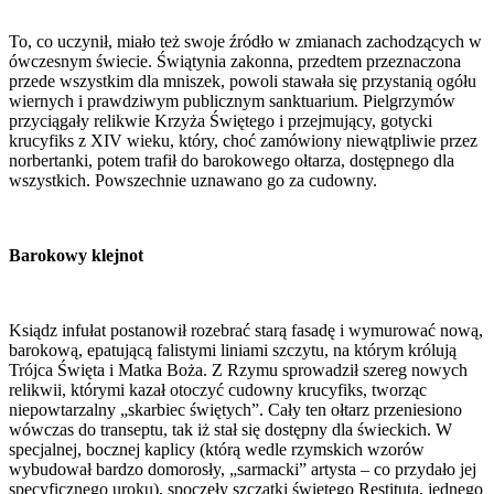
To, co uczynił, miało też swoje źródło w zmianach zachodzących w
ówczesnym świecie. Świątynia zakonna, przedtem przeznaczona
przede wszystkim dla mniszek, powoli stawała się przystanią ogółu
wiernych i prawdziwym publicznym sanktuarium. Pielgrzymów
przyciągały relikwie Krzyża Świętego i przejmujący, gotycki
krucyfiks z XIV wieku, który, choć zamówiony niewątpliwie przez
norbertanki, potem trafił do barokowego ołtarza, dostępnego dla
wszystkich. Powszechnie uznawano go za cudowny.
Barokowy klejnot
Ksiądz infułat postanowił rozebrać starą fasadę i wymurować nową,
barokową, epatującą falistymi liniami szczytu, na którym królują
Trójca Święta i Matka Boża. Z Rzymu sprowadził szereg nowych
relikwii, którymi kazał otoczyć cudowny krucyfiks, tworząc
niepowtarzalny „skarbiec świętych”. Cały ten ołtarz przeniesiono
wówczas do transeptu, tak iż stał się dostępny dla świeckich. W
specjalnej, bocznej kaplicy (którą wedle rzymskich wzorów
wybudował bardzo domorosły, „sarmacki” artysta – co przydało jej
specyficznego uroku), spoczęły szczątki świętego Restituta, jednego