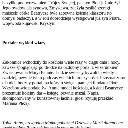
bazyliki pod wezwaniem Trójcy Świętej, palatyn Piotr już nie żył.
Jego owdowiała synowa, Zmysława, zdążyła zasilić szeregi
mniszek; córka Beatrycze była zapewne ksienią klasztoru (to
domysł badaczy), a w roli dobrodzieja występował już syn Piotra,
wojewoda kujawski Krystyn.
Portale: wykład wiary
Zakonnice wchodziły do kościoła wiele razy w ciągu dnia i nocy,
zawsze spoglądając po drodze na ozdobny portal z wizerunkiem
Zwiastowania Maryi Pannie. Ludzie świeccy bywali tu wtedy
rzadziej, pewnie tylko podczas wielkich uroczystości. Przeznaczono
dla nich boczny portal, na którym świętej pamięci fundator Piotr
Wszeborowic podaje św. Annie model kościoła, a ksieni Beatrycze
prezentuje kolejny dar – księgę, pewnie mszał. Napis,
skomponowany w kunsztownej łacinie, głosi (cytuję przekład
Mariana Plezi):
Tobie Anno, czcigodna Matko pobożnej Dziewicy Marii darem tym
cześć oddaje Piotr, tak jak sobie tego ongiś życzył.