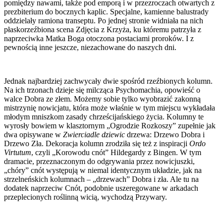
pomiędzy nawami, także pod emporą i w przezroczach otwartych z
prezbiterium do bocznych kaplic. Specjalne, kamienne balustrady
oddzielały ramiona transeptu. Po jednej stronie widniała na nich
płaskorzeźbiona scena Zdjęcia z Krzyża, ku któremu patrzyła z
naprzeciwka Matka Boga otoczona postaciami proroków. I z
pewnością inne jeszcze, niezachowane do naszych dni.
Jednak najbardziej zachwycały dwie spośród rzeźbionych kolumn.
Na ich trzonach dzieje się milcząca Psychomachia, opowieść o
walce Dobra ze złem. Możemy sobie tylko wyobrazić zakonną
mistrzynię nowicjatu, która może właśnie w tym miejscu wykładała
młodym mniszkom zasady chrześcijańskiego życia. Kolumny te
wyrosły bowiem w klasztornym „Ogrodzie Rozkoszy” zupełnie jak
dwa opisywane w
Zwierciadle dziewic
drzewa: Drzewo Dobra i
Drzewo Zła. Dekoracja kolumn zrodziła się też z inspiracji
Ordo
Virtutum
, czyli „Korowodu cnót” Hildegardy z Bingen. W tym
dramacie, przeznaczonym do odgrywania przez nowicjuszki,
„chóry” cnót występują w niemal identycznym układzie, jak na
strzelneńskich kolumnach – „drzewach” Dobra i zła. Ale tu na
dodatek naprzeciw Cnót, podobnie uszeregowane w arkadach
przeplecionych roślinną wicią, wychodzą Przywary.