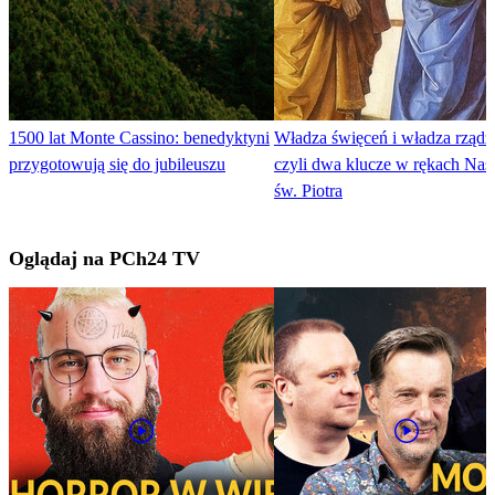
1500 lat Monte Cassino: benedyktyni
Władza święceń i władza rządz
przygotowują się do jubileuszu
czyli dwa klucze w rękach Nas
św. Piotra
Oglądaj na PCh24 TV