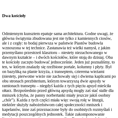
Dwa kościoły
Odmiennym kunsztem epatuje sama architektura. Godne uwagi, że
główna świątynia zbudowana jest nie tylko z kamiennych ciosów,
ale i z cegły: to bodaj pierwsza w państwie Piastów budowla
wznoszona w tej technice. Zastanawia też wielki namysł, z jakim
przemyślano przestrzeń klasztoru – niestety niezachowanego w
dawnym kształcie – i dwóch kościołów, które stoją do dzisiaj. Oba
te kościoły zaczęto budować jednocześnie. Jeden już poznaliśmy, to
ten, w którym znalazły się rzeźbione portale, kolumny i płyty. Był
on bazyliką na planie krzyża, z transeptem, czterema wieżami
(niestety, pierwotne wieże nie zachowały się) i dwiema kaplicami po
obu stronach prezbiterium, którym towarzyszą dwie apsydy w
ramionach transeptu – niegdyś każda z tych pięciu apsyd mieściła
ołtarz. Bezpośrednio przed główną apsydą mogły zaś stać stalle dla
mniszek (chyba, że panny norbertanki miały jeszcze jakiś osobny
„chór”). Każda z tych części miała więc swoją rolę w liturgii,
niektóre służyły nabożeństwom całej społeczności mniszek i
kapelanów, inne zaś przeznaczone były do osobistych rozmyślań i
medytacji poszczególnych jednostek. Takie zakomponowanie