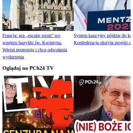
Francja: gra „escape room” we
System kaucyjny pójdzie do ko
wnętrzu bazyliki św. Kwintyna.
Konfederacja złożyła projekt u
Wierni protestują i chcą odwołania
wydarzenia
Oglądaj na PCh24 TV