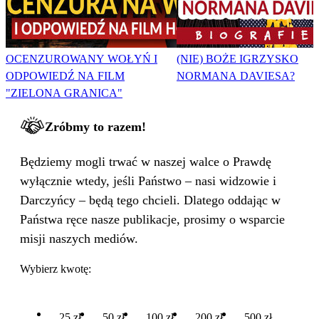
OCENZUROWANY WOŁYŃ I
(NIE) BOŻE IGRZYSKO
ODPOWIEDŹ NA FILM
NORMANA DAVIESA?
"ZIELONA GRANICA"
Zróbmy to razem!
Będziemy mogli trwać w naszej walce o Prawdę
wyłącznie wtedy, jeśli Państwo – nasi widzowie i
Darczyńcy – będą tego chcieli. Dlatego oddając w
Państwa ręce nasze publikacje, prosimy o wsparcie
misji naszych mediów.
Wybierz kwotę:
25 zł
50 zł
100 zł
200 zł
500 zł