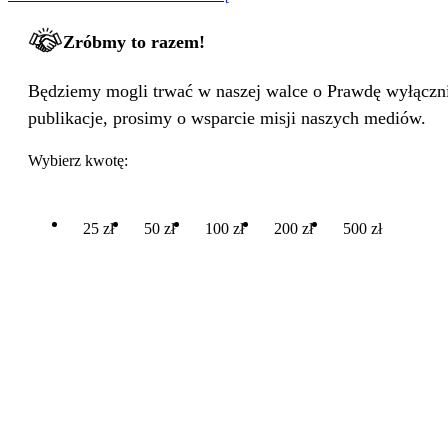
Zróbmy to razem!
Będziemy mogli trwać w naszej walce o Prawdę wyłącznie
publikacje, prosimy o wsparcie misji naszych mediów.
Wybierz kwotę:
25 zł
50 zł
100 zł
200 zł
500 zł