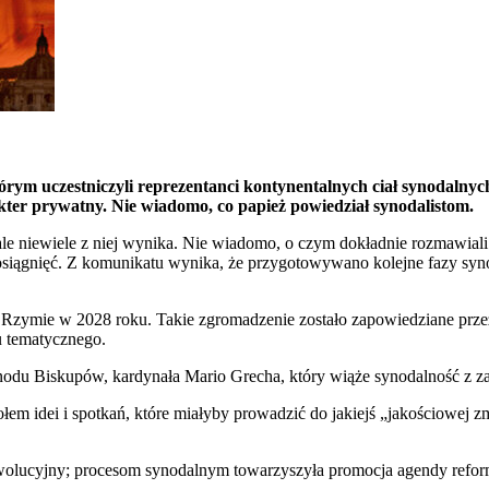
rym uczestniczyli reprezentanci kontynentalnych ciał synodalnych
ter prywatny. Nie wiadomo, co papież powiedział synodalistom.
ale niewiele z niej wynika. Nie wiadomo, o czym dokładnie rozmawiali
osiągnięć. Z komunikatu wynika, że przygotowywano kolejne fazy syno
zymie w 2028 roku. Takie zgromadzenie zostało zapowiedziane przez 
u tematycznego.
ynodu Biskupów, kardynała Mario Grecha, który wiąże synodalność z z
m idei i spotkań, które miałyby prowadzić do jakiejś „jakościowej zm
rewolucyjny; procesom synodalnym towarzyszyła promocja agendy refor