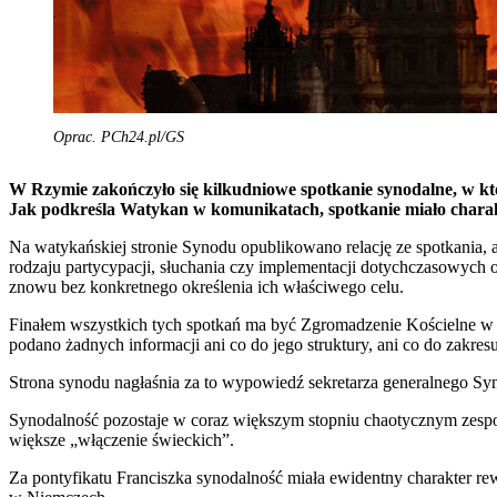
Oprac. PCh24.pl/GS
W Rzymie zakończyło się kilkudniowe spotkanie synodalne, w któ
Jak podkreśla Watykan w komunikatach, spotkanie miało charak
Na watykańskiej stronie Synodu opublikowano relację ze spotkania, 
rodzaju partycypacji, słuchania czy implementacji dotychczasowych 
znowu bez konkretnego określenia ich właściwego celu.
Finałem wszystkich tych spotkań ma być Zgromadzenie Kościelne w R
podano żadnych informacji ani co do jego struktury, ani co do zakres
Strona synodu nagłaśnia za to wypowiedź sekretarza generalnego S
Synodalność pozostaje w coraz większym stopniu chaotycznym zespołe
większe „włączenie świeckich”.
Za pontyfikatu Franciszka synodalność miała ewidentny charakter 