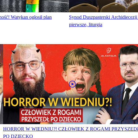
ość! Watykan ogłosił plan
Synod Duszpasterski Archidiecezji
pierwsze, liturgia
HORROR W WIEDNIU?! CZŁOWIEK Z ROGAMI PRZYSZED
PO DZIECKO