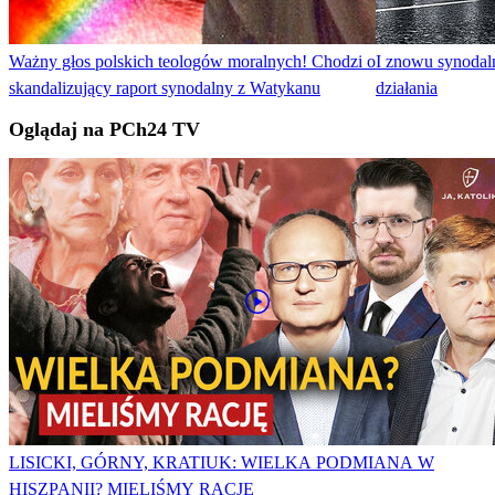
Ważny głos polskich teologów moralnych! Chodzi o
I znowu synodaln
skandalizujący raport synodalny z Watykanu
działania
Oglądaj na PCh24 TV
LISICKI, GÓRNY, KRATIUK: WIELKA PODMIANA W
HISZPANII? MIELIŚMY RACJĘ