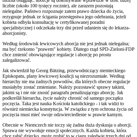
można osiągnąć: aborcje są dokonywane wprawdzie w dość dużej
liczbie (około 100 tysięcy rocznie), ale zarazem pozostają
nielegalne. Państwo rozpoznaje zatem prawo dziecka do życia,
rezygnuje jednak ze ścigania przestępstwa jego odebrania, jeżeli
kobieta odbyła konsultację w certyfikowanej poradni
specjalistycznej i odczekała trzy dni przed udaniem się do lekarza-
aborcjonisty.
Według środowisk lewicowych aborcja nie jest jednak nielegalna;
ma być rzekomo "prawem" kobiety. Dlatego rząd SPD-Zieloni-FDP
chce zmienić obowiązujące regulacje i aborcję po prostu
zalegalizować.
Jak stwierdził bp Georg Bätzing, przewodniczący niemieckiego
Episkopatu, plany lewicowej koalicji są niezrozumiałe. Według
hierarchy nie ma żadnych powodów, dla których obecne regulacje
musiałyby zostać zmieniane. Należy pozostawić sprawy takimi,
jakimi są i nie nie znosić paragrafu penalizującego aborcję. Jak
podkreślił hierarcha, życie należy chronić od samego początku
poczęcia. Taka jest nauka Kościoła katolickiego - i tak widzi to
również niemiecka konstytucja. W związku z tym ochrona życia od
poczęcia musi mieć swoje odzwierciedlenie w prawie karnym.
Obecnie w Niemczech nie toczy się żadna duża dyskusja o aborcji.
Sprawa nie wywołuje emocji społecznych. Każda kobieta, która
chce zabić dziecko, może zrobić to w ciągu zaledwie trzech dni od