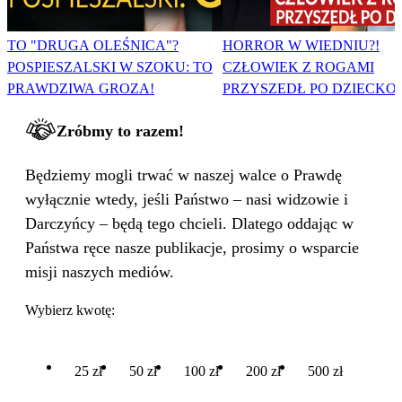
TO "DRUGA OLEŚNICA"?
HORROR W WIEDNIU?!
POSPIESZALSKI W SZOKU: TO
CZŁOWIEK Z ROGAMI
PRAWDZIWA GROZA!
PRZYSZEDŁ PO DZIECKO
Zróbmy to razem!
Będziemy mogli trwać w naszej walce o Prawdę
wyłącznie wtedy, jeśli Państwo – nasi widzowie i
Darczyńcy – będą tego chcieli. Dlatego oddając w
Państwa ręce nasze publikacje, prosimy o wsparcie
misji naszych mediów.
Wybierz kwotę:
25 zł
50 zł
100 zł
200 zł
500 zł