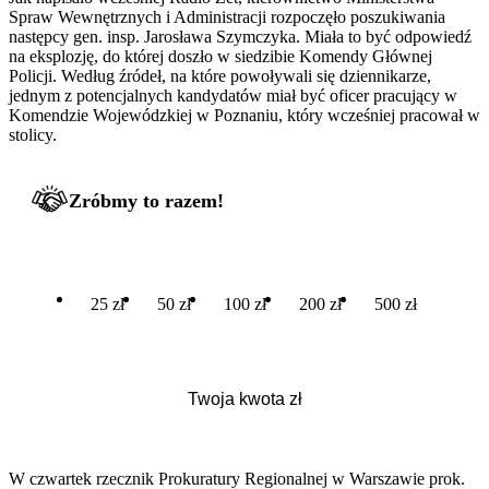
Spraw Wewnętrznych i Administracji rozpoczęło poszukiwania
następcy gen. insp. Jarosława Szymczyka. Miała to być odpowiedź
na eksplozję, do której doszło w siedzibie Komendy Głównej
Policji. Według źródeł, na które powoływali się dziennikarze,
jednym z potencjalnych kandydatów miał być oficer pracujący w
Komendzie Wojewódzkiej w Poznaniu, który wcześniej pracował w
stolicy.
Zróbmy to razem!
25 zł
50 zł
100 zł
200 zł
500 zł
W czwartek rzecznik Prokuratury Regionalnej w Warszawie prok.