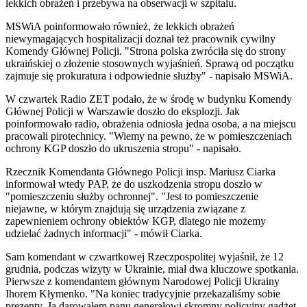
lekkich obrażeń i przebywa na obserwacji w szpitalu.
MSWiA poinformowało również, że lekkich obrażeń
niewymagających hospitalizacji doznał też pracownik cywilny
Komendy Głównej Policji. "Strona polska zwróciła się do strony
ukraińskiej o złożenie stosownych wyjaśnień. Sprawą od początku
zajmuje się prokuratura i odpowiednie służby" - napisało MSWiA.
W czwartek Radio ZET podało, że w środę w budynku Komendy
Głównej Policji w Warszawie doszło do eksplozji. Jak
poinformowało radio, obrażenia odniosła jedna osoba, a na miejscu
pracowali pirotechnicy. "Wiemy na pewno, że w pomieszczeniach
ochrony KGP doszło do ukruszenia stropu" - napisało.
Rzecznik
Komendant
a Głównego Policji insp. Mariusz Ciarka
informował wtedy PAP, że do uszkodzenia stropu doszło w
"pomieszczeniu służby ochronnej". "Jest to pomieszczenie
niejawne, w którym znajdują się urządzenia związane z
zapewnieniem ochrony obiektów KGP, dlatego nie możemy
udzielać żadnych informacji" - mówił Ciarka.
Sam
komendant
w czwartkowej Rzeczpospolitej wyjaśnił, że 12
grudnia, podczas wizyty w Ukrainie, miał dwa kluczowe spotkania.
Pierwsze z
komendant
em głównym Narodowej Policji Ukrainy
Ihorem Kłymenko. "Na koniec tradycyjnie przekazaliśmy sobie
prezenty. Ja darowałem panu generałowi skromny policyjny gadżet