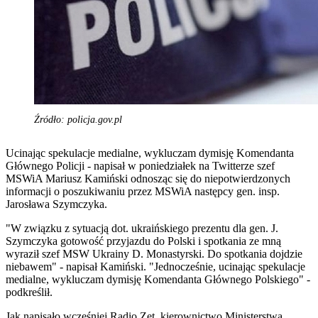
Źródło: policja.gov.pl
Ucinając spekulacje medialne, wykluczam dymisję
Komendant
a
Głównego Policji - napisał w poniedziałek na Twitterze szef
MSWiA Mariusz Kamiński odnosząc się do niepotwierdzonych
informacji o poszukiwaniu przez MSWiA następcy gen. insp.
Jarosława Szymczyka.
"W związku z sytuacją dot. ukraińskiego prezentu dla gen. J.
Szymczyka gotowość przyjazdu do Polski i spotkania ze mną
wyraził szef MSW Ukrainy D. Monastyrski. Do spotkania dojdzie
niebawem" - napisał Kamiński. "Jednocześnie, ucinając spekulacje
medialne, wykluczam dymisję
Komendant
a Głównego Polskiego" -
podkreślił.
Jak napisało wcześniej Radio Zet, kierownictwo Ministerstwa