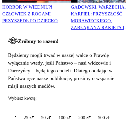
HORROR W WIEDNIU?!
GADOWSKI, WARZECHA,
CZŁOWIEK Z ROGAMI
KARPIEL: PRZYSZŁOŚĆ
PRZYSZEDŁ PO DZIECKO
MORAWIECKIEGO,
ZABŁĄKANA RAKIETA I
WIELKA PODMIANA
Zróbmy to razem!
Będziemy mogli trwać w naszej walce o Prawdę
wyłącznie wtedy, jeśli Państwo – nasi widzowie i
Darczyńcy – będą tego chcieli. Dlatego oddając w
Państwa ręce nasze publikacje, prosimy o wsparcie
misji naszych mediów.
Wybierz kwotę:
25 zł
50 zł
100 zł
200 zł
500 zł