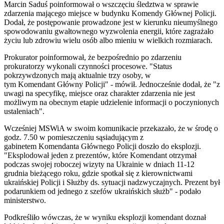
Marcin Saduś poinformował o wszczęciu śledztwa w sprawie
zdarzenia mającego miejsce w budynku Komendy Głównej Policji.
Dodał, że postępowanie prowadzone jest w kierunku nieumyślnego
spowodowaniu gwałtownego wyzwolenia energii, które zagrażało
życiu lub zdrowiu wielu osób albo mieniu w wielkich rozmiarach.
Prokurator poinformował, że bezpośrednio po zdarzeniu
prokuratorzy wykonali czynności procesowe. "Status
pokrzywdzonych mają aktualnie trzy osoby, w
tym
Komendant
Główny Policji" - mówił. Jednocześnie dodał, że "z
uwagi na specyfikę, miejsce oraz charakter zdarzenia nie jest
możliwym na obecnym etapie udzielenie informacji o poczynionych
ustaleniach".
Wcześniej MSWiA w swoim komunikacie przekazało, że w środę o
godz. 7.50 w pomieszczeniu sąsiadującym z
gabinetem
Komendant
a Głównego Policji doszło do eksplozji.
"Eksplodował jeden z prezentów, które
Komendant
otrzymał
podczas swojej roboczej wizyty na Ukrainie w dniach 11-12
grudnia bieżącego roku, gdzie spotkał się z kierownictwami
ukraińskiej Policji i Służby ds. sytuacji nadzwyczajnych. Prezent był
podarunkiem od jednego z szefów ukraińskich służb" - podało
ministerstwo.
Podkreśliło wówczas, że w wyniku eksplozji
komendant
doznał