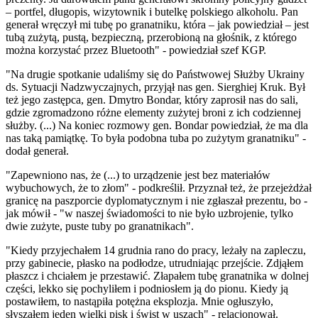
– portfel, długopis, wizytownik i butelkę polskiego alkoholu. Pan
generał wręczył mi tubę po granatniku, która – jak powiedział – jest
tubą zużytą, pustą, bezpieczną, przerobioną na głośnik, z którego
można korzystać przez Bluetooth" - powiedział szef KGP.
"Na drugie spotkanie udaliśmy się do Państwowej Służby Ukrainy
ds. Sytuacji Nadzwyczajnych, przyjął nas gen. Sierghiej Kruk. Był
też jego zastępca, gen. Dmytro Bondar, który zaprosił nas do sali,
gdzie zgromadzono różne elementy zużytej broni z ich codziennej
służby. (...) Na koniec rozmowy gen. Bondar powiedział, że ma dla
nas taką pamiątkę. To była podobna tuba po zużytym granatniku" -
dodał generał.
"Zapewniono nas, że (...) to urządzenie jest bez materiałów
wybuchowych, że to złom" - podkreślił. Przyznał też, że przejeżdżał
granicę na paszporcie dyplomatycznym i nie zgłaszał prezentu, bo -
jak mówił - "w naszej świadomości to nie było uzbrojenie, tylko
dwie zużyte, puste tuby po granatnikach".
"Kiedy przyjechałem 14 grudnia rano do pracy, leżały na zapleczu,
przy gabinecie, płasko na podłodze, utrudniając przejście. Zdjąłem
płaszcz i chciałem je przestawić. Złapałem tubę granatnika w dolnej
części, lekko się pochyliłem i podniosłem ją do pionu. Kiedy ją
postawiłem, to nastąpiła potężna eksplozja. Mnie ogłuszyło,
słyszałem jeden wielki pisk i świst w uszach" - relacjonował.