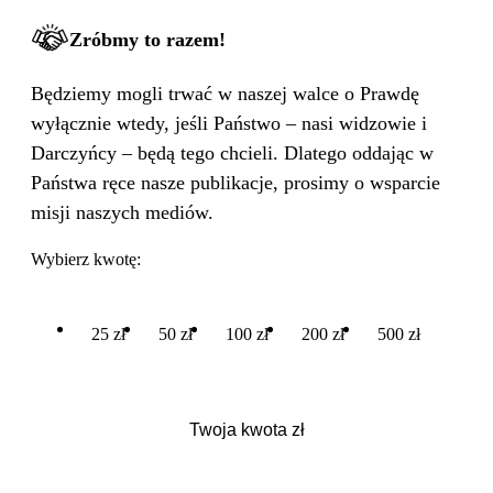
WIELKA PODMIANA
Zróbmy to razem!
Będziemy mogli trwać w naszej walce o Prawdę
wyłącznie wtedy, jeśli Państwo – nasi widzowie i
Darczyńcy – będą tego chcieli. Dlatego oddając w
Państwa ręce nasze publikacje, prosimy o wsparcie
misji naszych mediów.
Wybierz kwotę:
25 zł
50 zł
100 zł
200 zł
500 zł