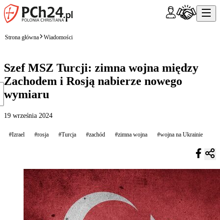
Strona główna
Wiadomości
Szef MSZ Turcji: zimna wojna między
Zachodem i Rosją nabierze nowego
wymiaru
19 września 2024
#Izrael
#rosja
#Turcja
#zachód
#zimna wojna
#wojna na Ukrainie