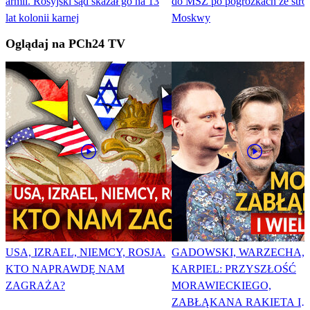
armii. Rosyjski sąd skazał go na 13
do MSZ po pogróżkach ze stro
lat kolonii karnej
Moskwy
Oglądaj na PCh24 TV
USA, IZRAEL, NIEMCY, ROSJA.
GADOWSKI, WARZECHA,
KTO NAPRAWDĘ NAM
KARPIEL: PRZYSZŁOŚĆ
ZAGRAŻA?
MORAWIECKIEGO,
ZABŁĄKANA RAKIETA I