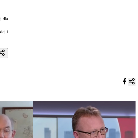
j dla
iej i