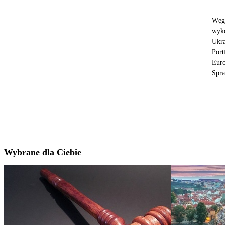
Węgr
wyko
Ukra
Port
Euro
Spra
Wybrane dla Ciebie