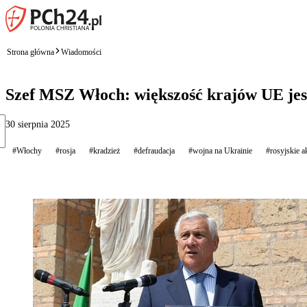
Strona główna
Wiadomości
Szef MSZ Włoch: większość krajów UE je
30 sierpnia 2025
#Włochy
#rosja
#kradzież
#defraudacja
#wojna na Ukrainie
#rosyjskie 