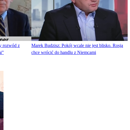
y rozwód z
Marek Budzisz: Pokój wcale nie jest blisko. Rosja
i”
chce wrócić do handlu z Niemcami