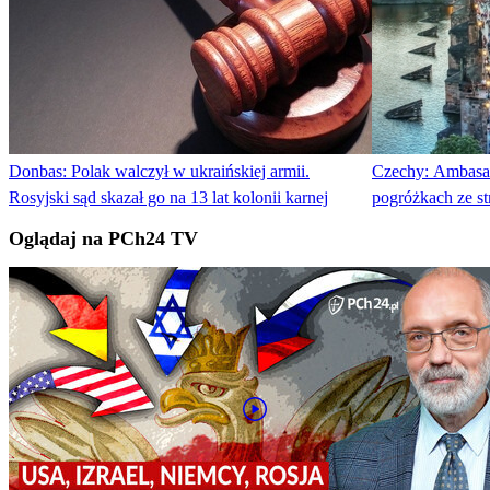
Donbas: Polak walczył w ukraińskiej armii.
Czechy: Ambasa
Rosyjski sąd skazał go na 13 lat kolonii karnej
pogróżkach ze 
Oglądaj na PCh24 TV