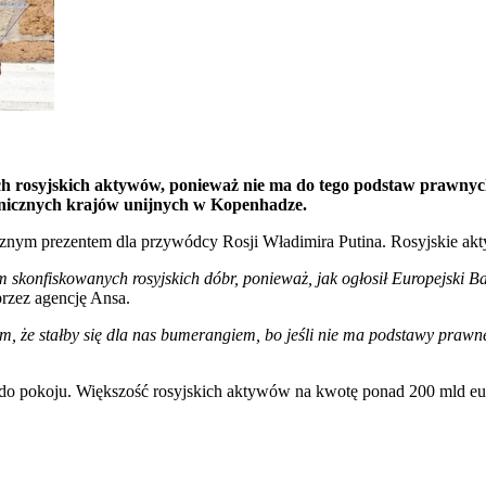
h rosyjskich aktywów, ponieważ nie ma do tego podstaw prawnyc
anicznych krajów unijnych w Kopenhadze.
cznym prezentem dla przywódcy Rosji Władimira Putina. Rosyjskie akt
skonfiskowanych rosyjskich dóbr, ponieważ, jak ogłosił Europejski B
przez agencję Ansa.
ym, że stałby się dla nas bumerangiem, bo jeśli nie ma podstawy prawne
 do pokoju. Większość rosyjskich aktywów na kwotę ponad 200 mld eur