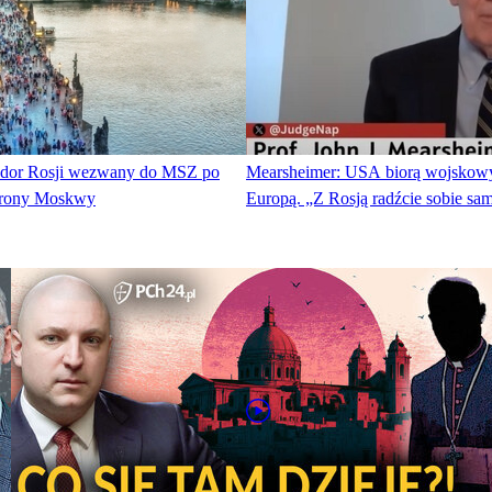
dor Rosji wezwany do MSZ po
Mearsheimer: USA biorą wojskow
strony Moskwy
Europą. „Z Rosją radźcie sobie sam