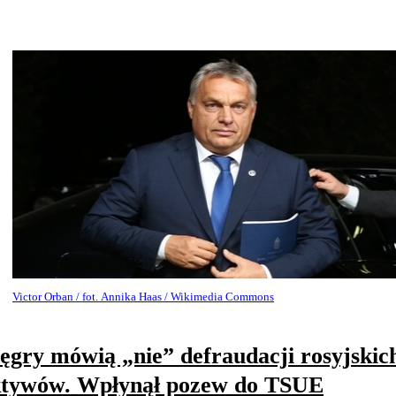
Victor Orban / fot. Annika Haas / Wikimedia Commons
gry mówią „nie” defraudacji rosyjskic
ktywów. Wpłynął pozew do TSUE