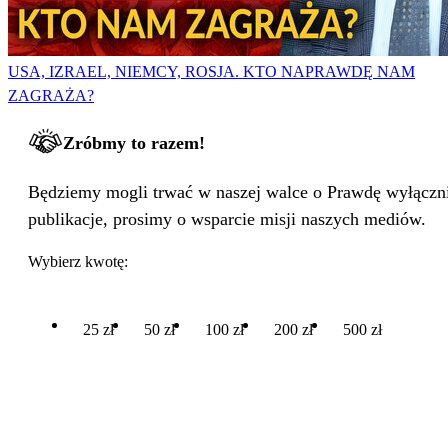
USA, IZRAEL, NIEMCY, ROSJA. KTO NAPRAWDĘ NAM
ZAGRAŻA?
Zróbmy to razem!
Będziemy mogli trwać w naszej walce o Prawdę wyłącznie
publikacje, prosimy o wsparcie misji naszych mediów.
Wybierz kwotę:
25 zł
50 zł
100 zł
200 zł
500 zł