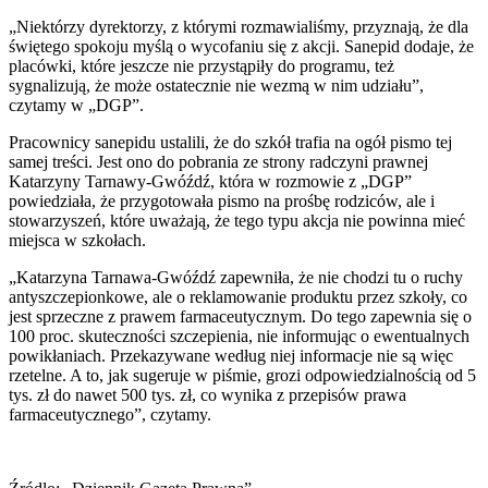
„Niektórzy dyrektorzy, z którymi rozmawialiśmy, przyznają, że dla
świętego spokoju myślą o wycofaniu się z akcji. Sanepid dodaje, że
placówki, które jeszcze nie przystąpiły do programu, też
sygnalizują, że może ostatecznie nie wezmą w nim udziału”,
czytamy w „DGP”.
Pracownicy sanepidu ustalili, że do szkół trafia na ogół pismo tej
samej treści. Jest ono do pobrania ze strony radczyni prawnej
Katarzyny Tarnawy-Gwóźdź, która w rozmowie z „DGP”
powiedziała, że przygotowała pismo na prośbę rodziców, ale i
stowarzyszeń, które uważają, że tego typu akcja nie powinna mieć
miejsca w szkołach.
„Katarzyna Tarnawa-Gwóźdź zapewniła, że nie chodzi tu o ruchy
antyszczepionkowe, ale o reklamowanie produktu przez szkoły, co
jest sprzeczne z prawem farmaceutycznym. Do tego zapewnia się o
100 proc. skuteczności szczepienia, nie informując o ewentualnych
powikłaniach. Przekazywane według niej informacje nie są więc
rzetelne. A to, jak sugeruje w piśmie, grozi odpowiedzialnością od 5
tys. zł do nawet 500 tys. zł, co wynika z przepisów prawa
farmaceutycznego”, czytamy.