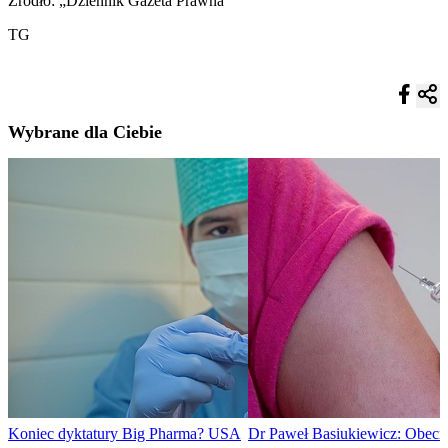
Źródło: „Dziennik Gazeta Prawna”
TG
Wybrane dla Ciebie
Koniec dyktatury Big Pharma? USA
Dr Paweł Basiukiewicz: Obecn