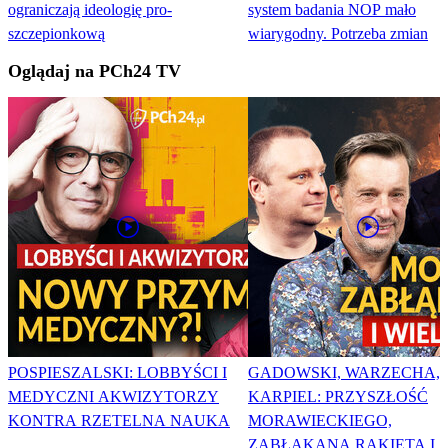
ograniczają ideologię pro-
system badania NOP mało
szczepionkową
wiarygodny. Potrzeba zmian
Oglądaj na PCh24 TV
POSPIESZALSKI: LOBBYŚCI I
GADOWSKI, WARZECHA,
MEDYCZNI AKWIZYTORZY
KARPIEL: PRZYSZŁOŚĆ
KONTRA RZETELNA NAUKA
MORAWIECKIEGO,
ZABŁĄKANA RAKIETA I