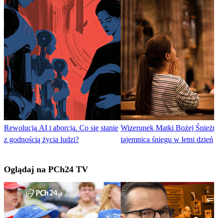
Rewolucja AI i aborcja. Co się stanie
Wizerunek Matki Bożej Śnieżne
z godnością życia ludzi?
tajemnica śniegu w letni dzień
Oglądaj na PCh24 TV