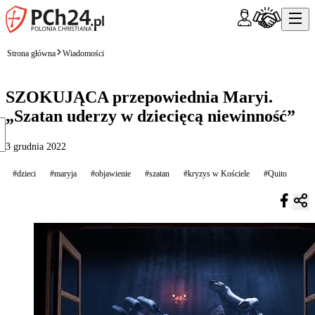
Strona główna
Wiadomości
SZOKUJĄCA przepowiednia Maryi.
„Szatan uderzy w dziecięcą niewinność”
3 grudnia 2022
#dzieci
#maryja
#objawienie
#szatan
#kryzys w Kościele
#Quito