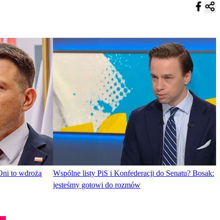
Oni to wdrożą
Wspólne listy PiS i Konfederacji do Senatu? Bosak:
jesteśmy gotowi do rozmów