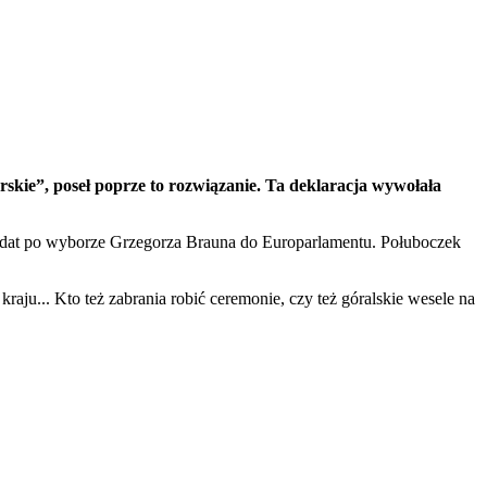
erskie”, poseł poprze to rozwiązanie. Ta deklaracja wywołała
andat po wyborze Grzegorza Brauna do Europarlamentu. Połuboczek
aju... Kto też zabrania robić ceremonie, czy też góralskie wesele na