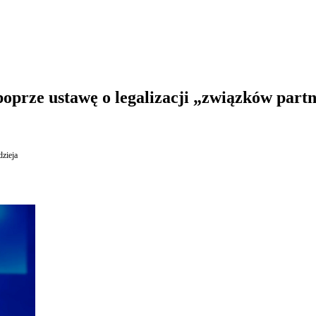
oprze ustawę o legalizacji „związków part
zieja