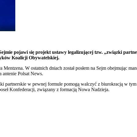
Sejmie pojawi się projekt ustawy legalizującej tzw. „związki partn
yków Koalicji Obywatelskiej.
ra Mentzena. W ostatnich dniach został posłem na Sejm obejmując m
 antenie Polsat News.
ki partnerskie w pewnej formule pomogą walczyć z biurokracją w tym kr
poseł Konfederacji, związany z formacją Nowa Nadzieja.