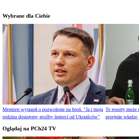
Wybrane dla Ciebie
Mentzen wystąpił o pozwolenie na broń. "Ja i moja
Te resorty może 
rodzina dostajemy groźby śmierci od Ukraińców"
przejmie władzę
Oglądaj na PCh24 TV