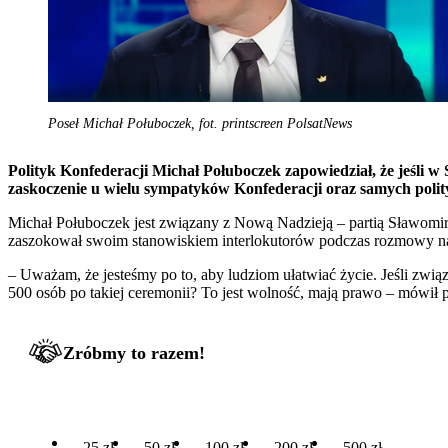
Poseł Michał Połuboczek, fot. printscreen PolsatNews
Polityk Konfederacji Michał Połuboczek zapowiedział, że jeśli w 
zaskoczenie u wielu sympatyków Konfederacji oraz samych polit
Michał Połuboczek jest związany z Nową Nadzieją – partią Sławomi
zaszokował swoim stanowiskiem interlokutorów podczas rozmowy na
– Uważam, że jesteśmy po to, aby ludziom ułatwiać życie. Jeśli związ
500 osób po takiej ceremonii? To jest wolność, mają prawo – mówił 
Zróbmy to razem!
25 zł
50 zł
100 zł
200 zł
500 zł