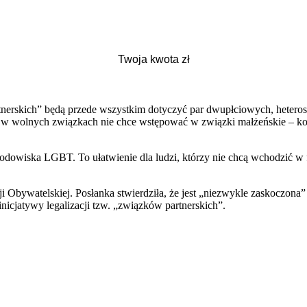
nerskich” będą przede wszystkim dotyczyć par dwupłciowych, heteros
w wolnych związkach nie chce wstępować w związki małżeńskie – kości
rodowiska LGBT. To ułatwienie dla ludzi, którzy nie chcą wchodzić w f
Obywatelskiej. Posłanka stwierdziła, że jest „niezwykle zaskoczona”
nicjatywy legalizacji tzw. „związków partnerskich”.