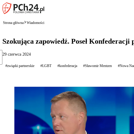
Strona główna
Wiadomości
Szokująca zapowiedź. Poseł Konfederacji p
29 czerwca 2024
#związki partnerskie
#LGBT
#konfederacja
#Sławomir Mentzen
#Nowa Nad