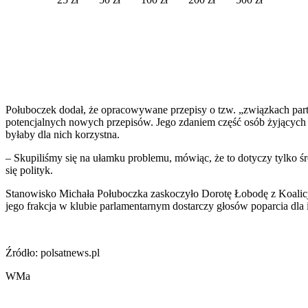
Połuboczek dodał, że opracowywane przepisy o tzw. „związkach part
potencjalnych nowych przepisów. Jego zdaniem część osób żyjących 
byłaby dla nich korzystna.
– Skupiliśmy się na ułamku problemu, mówiąc, że to dotyczy tylko ś
się polityk.
Stanowisko Michała Połuboczka zaskoczyło Dorotę Łobodę z Koalicji 
jego frakcja w klubie parlamentarnym dostarczy głosów poparcia dla i
Źródło: polsatnews.pl
WMa