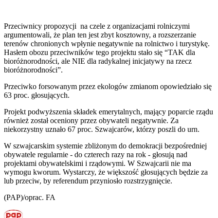
Przeciwnicy propozycji na czele z organizacjami rolniczymi
argumentowali, że plan ten jest zbyt kosztowny, a rozszerzanie
terenów chronionych wpłynie negatywnie na rolnictwo i turystykę.
Hasłem obozu przeciwników tego projektu stało się “TAK dla
bioróżnorodności, ale NIE dla radykalnej inicjatywy na rzecz
bioróżnorodności”.
Przeciwko forsowanym przez ekologów zmianom opowiedziało się
63 proc. głosujących.
Projekt podwyższenia składek emerytalnych, mający poparcie rządu
również został oceniony przez obywateli negatywnie. Za
niekorzystny uznało 67 proc. Szwajcarów, którzy poszli do urn.
W szwajcarskim systemie zbliżonym do demokracji bezpośredniej
obywatele regularnie - do czterech razy na rok - głosują nad
projektami obywatelskimi i rządowymi. W Szwajcarii nie ma
wymogu kworum. Wystarczy, że większość głosujących będzie za
lub przeciw, by referendum przyniosło rozstrzygnięcie.
(PAP)/oprac. FA