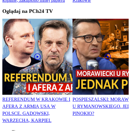
kopalne, zakupiono mniej papieru
Krakowie
Oglądaj na PCh24 TV
REFERENDUM W KRAKOWIE I
POSPIESZALSKI: MORAWI
AFERA Z ARMIĄ USA W
U RYMANOWSKIEGO. JE
POLSCE. GADOWSKI,
PINOKIO?
WARZECHA, KARPIEL