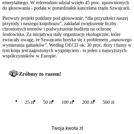
emerytalnego. W referendum udział wzięło 45 proc. uprawnionych
do głosowania - podała w poniedziałek kancelaria rządu Szwajcarii.
Pierwszy projekt poddany pod głosowanie, “dla przyszłości naszej
przyrody i naszego krajobrazu”, zakładał zwiększenie liczby
chronionych terenów i podwyższenie budżetu na ochronę
środowiska. Za inicjatywą stały organizacje ekologiczne, które
zwracały uwagę, że Szwajcaria boryka się z problemem „masowego
wymierania gatunków”. Według OECD ok. 30 proc. flory i fauny w
tym kraju jest zagrożonych wyginięciem - to jeden z najwyższych
współczynników w Europie.
Zróbmy to razem!
25 zł
50 zł
100 zł
200 zł
500 zł