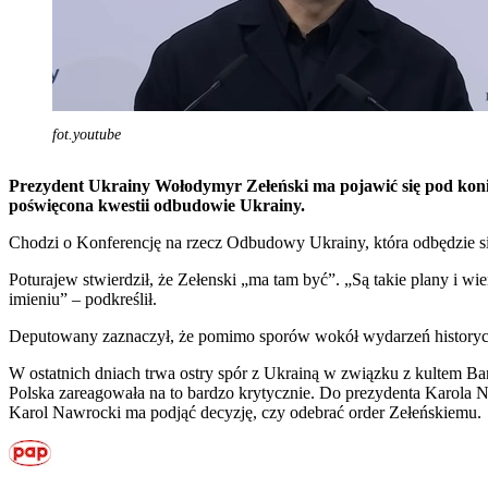
fot.youtube
Prezydent Ukrainy Wołodymyr Zełeński ma pojawić się pod koni
poświęcona kwestii odbudowie Ukrainy.
Chodzi o Konferencję na rzecz Odbudowy Ukrainy, która odbędzie s
Poturajew stwierdził, że Zełenski „ma tam być”. „Są takie plany i 
imieniu” – podkreślił.
Deputowany zaznaczył, że pomimo sporów wokół wydarzeń historycz
W ostatnich dniach trwa ostry spór z Ukrainą w związku z kultem 
Polska zareagowała na to bardzo krytycznie. Do prezydenta Karola N
Karol Nawrocki ma podjąć decyzję, czy odebrać order Zełeńskiemu.