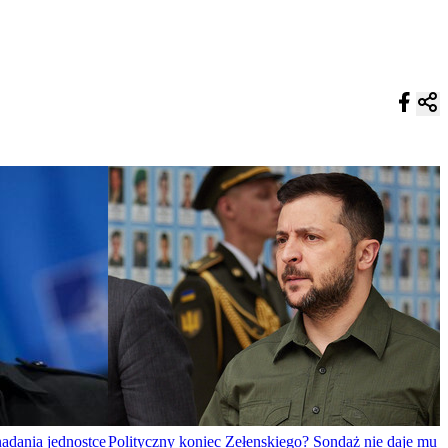
adania jednostce
Polityczny koniec Zełenskiego? Sondaż nie daje mu