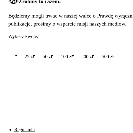
Zróbmy to razem!
Będziemy mogli trwać w naszej walce o Prawdę wyłącznie
publikacje, prosimy o wsparcie misji naszych mediów.
Wybierz kwotę:
25 zł
50 zł
100 zł
200 zł
500 zł
Regulamin