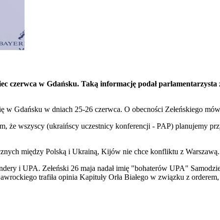
ec czerwca w Gdańsku. Taką informację podał parlamentarzysta z
ię w Gdańsku w dniach 25-26 czerwca. O obecności Zełeńskiego mówił
wiem, że wszyscy (ukraińscy uczestnicy konferencji - PAP) planujemy 
nych między Polską i Ukrainą, Kijów nie chce konfliktu z Warszawą.
Bandery i UPA. Zełeński 26 maja nadał imię "bohaterów UPA" Samodz
awrockiego trafiła opinia Kapituły Orła Białego w związku z orderem,