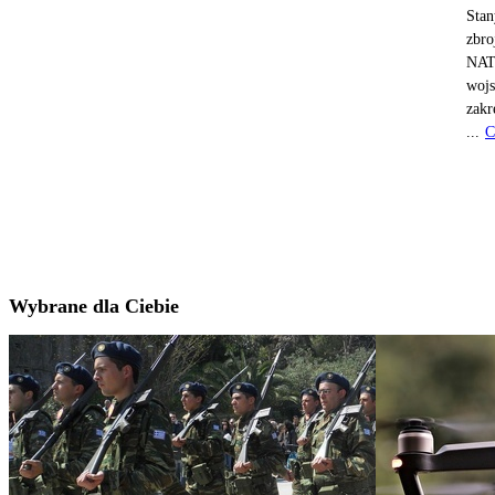
Stan
zbro
NATO
wojs
zakr
...
C
Wybrane dla Ciebie