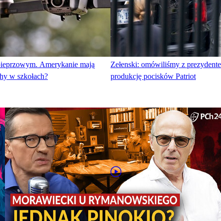
pieprzowym. Amerykanie mają
Zełenski: omówiliśmy z prezyden
hy w szkołach?
produkcję pocisków Patriot