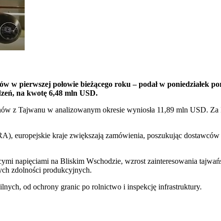
 w pierwszej połowie bieżącego roku – podał w poniedziałek port
dzeń, na kwotę 6,48 mln USD.
onów z Tajwanu w analizowanym okresie wyniosła 11,89 mln USD. Za 
, europejskie kraje zwiększają zamówienia, poszukując dostawców 
cymi napięciami na Bliskim Wschodzie, wzrost zainteresowania tajw
ych zdolności produkcyjnych.
ch, od ochrony granic po rolnictwo i inspekcję infrastruktury.