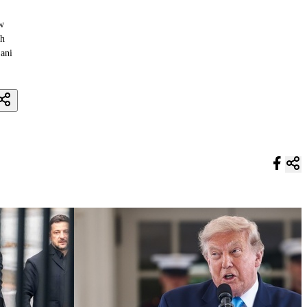
 w
ch
 ani