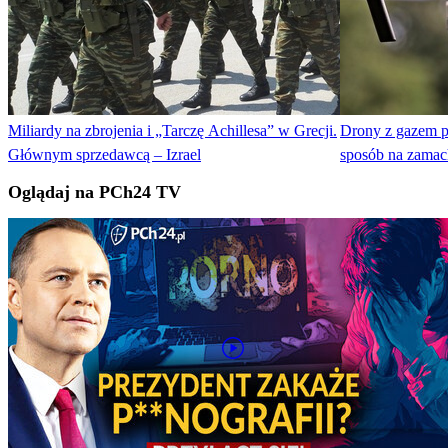
Miliardy na zbrojenia i „Tarczę Achillesa” w Grecji.
Drony z gazem 
Głównym sprzedawcą – Izrael
sposób na zamac
Oglądaj na PCh24 TV