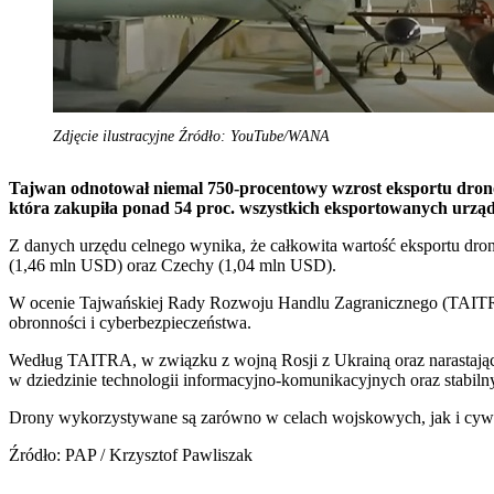
Zdjęcie ilustracyjne Źródło: YouTube/WANA
Tajwan odnotował niemal 750-procentowy wzrost eksportu dronów
która zakupiła ponad 54 proc. wszystkich eksportowanych urzą
Z danych urzędu celnego wynika, że całkowita wartość eksportu dr
(1,46 mln USD) oraz Czechy (1,04 mln USD).
W ocenie Tajwańskiej Rady Rozwoju Handlu Zagranicznego (TAITRA)
obronności i cyberbezpieczeństwa.
Według TAITRA, w związku z wojną Rosji z Ukrainą oraz narastają
w dziedzinie technologii informacyjno-komunikacyjnych oraz stabiln
Drony wykorzystywane są zarówno w celach wojskowych, jak i cywilny
Źródło: PAP / Krzysztof Pawliszak