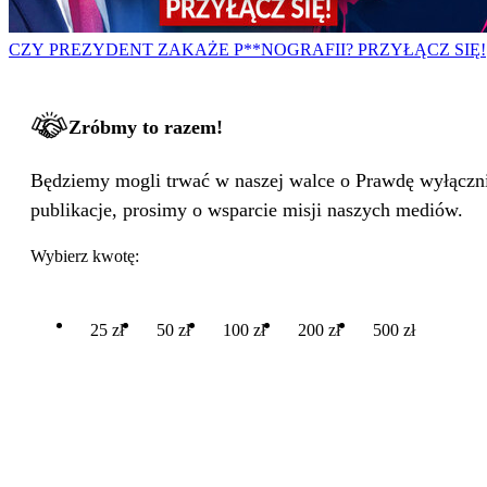
CZY PREZYDENT ZAKAŻE P**NOGRAFII? PRZYŁĄCZ SIĘ!
Zróbmy to razem!
Będziemy mogli trwać w naszej walce o Prawdę wyłącznie
publikacje, prosimy o wsparcie misji naszych mediów.
Wybierz kwotę:
25 zł
50 zł
100 zł
200 zł
500 zł