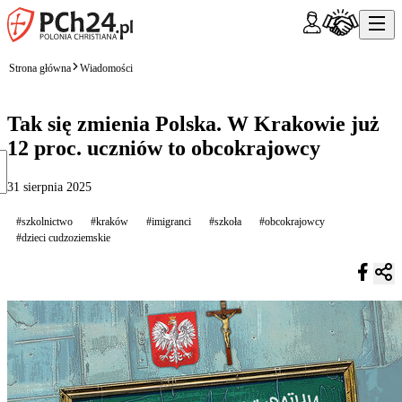
Strona główna
Wiadomości
Tak się zmienia Polska. W Krakowie już
12 proc. uczniów to obcokrajowcy
31 sierpnia 2025
#szkolnictwo
#kraków
#imigranci
#szkoła
#obcokrajowcy
#dzieci cudzoziemskie