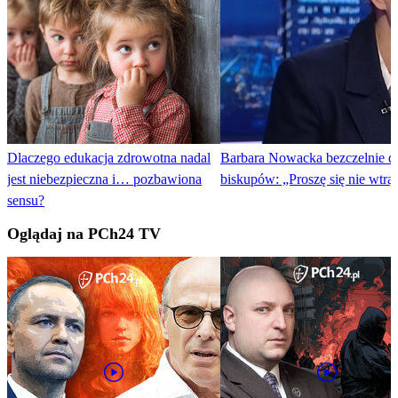
Dlaczego edukacja zdrowotna nadal
Barbara Nowacka bezczelnie d
jest niebezpieczna i… pozbawiona
biskupów: „Proszę się nie wtrą
sensu?
Oglądaj na PCh24 TV