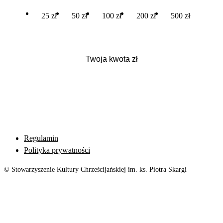
25 zł
50 zł
100 zł
200 zł
500 zł
Regulamin
Polityka prywatności
© Stowarzyszenie Kultury Chrześcijańskiej im. ks. Piotra Skargi