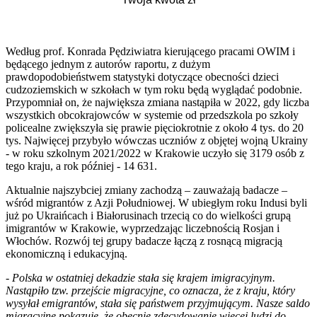
Według prof. Konrada Pędziwiatra kierującego pracami OWIM i
będącego jednym z autorów raportu, z dużym
prawdopodobieństwem statystyki dotyczące obecności dzieci
cudzoziemskich w szkołach w tym roku będą wyglądać podobnie.
Przypomniał on, że największa zmiana nastąpiła w 2022, gdy liczba
wszystkich obcokrajowców w systemie od przedszkola po szkoły
policealne zwiększyła się prawie pięciokrotnie z około 4 tys. do 20
tys. Najwięcej przybyło wówczas uczniów z objętej wojną Ukrainy
- w roku szkolnym 2021/2022 w Krakowie uczyło się 3179 osób z
tego kraju, a rok później - 14 631.
Aktualnie najszybciej zmiany zachodzą – zauważają badacze –
wśród migrantów z Azji Południowej. W ubiegłym roku Indusi byli
już po Ukraińcach i Białorusinach trzecią co do wielkości grupą
imigrantów w Krakowie, wyprzedzając liczebnością Rosjan i
Włochów. Rozwój tej grupy badacze łączą z rosnącą migracją
ekonomiczną i edukacyjną.
-
Polska w ostatniej dekadzie stała się krajem imigracyjnym.
Nastąpiło tzw. przejście migracyjne, co oznacza, że z kraju, który
wysyłał emigrantów, stała się państwem przyjmującym. Nasze saldo
migracyjne pokazuje, że obecnie zdecydowanie więcej ludzi do