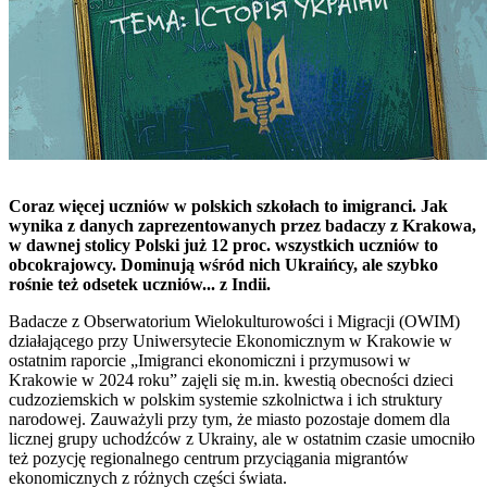
Coraz więcej uczniów w polskich szkołach to imigranci. Jak
wynika z danych zaprezentowanych przez badaczy z Krakowa,
w dawnej stolicy Polski już 12 proc. wszystkich uczniów to
obcokrajowcy. Dominują wśród nich Ukraińcy, ale szybko
rośnie też odsetek uczniów... z Indii.
Badacze z Obserwatorium Wielokulturowości i Migracji (OWIM)
działającego przy Uniwersytecie Ekonomicznym w Krakowie w
ostatnim raporcie „Imigranci ekonomiczni i przymusowi w
Krakowie w 2024 roku” zajęli się m.in. kwestią obecności dzieci
cudzoziemskich w polskim systemie szkolnictwa i ich struktury
narodowej. Zauważyli przy tym, że miasto pozostaje domem dla
licznej grupy uchodźców z Ukrainy, ale w ostatnim czasie umocniło
też pozycję regionalnego centrum przyciągania migrantów
ekonomicznych z różnych części świata.