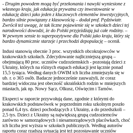
-
Drugim powodem mogą być przekonania i nawyki wyniesione z
własnego kraju, jak edukacja prywatna czy inwestowanie w
edukację dzieci jako jeden z kluczowych elementów inwestycyjnych,
bardzo silnie powiązany z klasowością – dodał prof. Pędziwiatr.
Zwrócił też uwagę, że tak liczne pojawienie się w szkołach dzieci tej
narodowości dowodzi, że do Polski przyjeżdżają już całe rodziny. –
W pewnym sensie to superpozytywne dla Polski jako kraju, który się
bardzo dynamicznie starzeje i przechodzi depopulację
– ocenił.
Indusi stanowią obecnie 3 proc. wszystkich obcokrajowców w
krakowskich szkołach. Zdecydowanie najliczniejszą grupą –
obejmującą 80 proc. uczniów cudzoziemskich - pozostają dzieci z
Ukrainy, których na różnych etapach edukacji jest łącznie ponad
15,5 tysiąca. Według danych OWIM ich liczba zmniejszyła się w
ub. r. o 365 osób. Badacze jednocześnie zauważyli, że coraz
bardziej widoczna jest obecność ukraińskich rodzin w mniejszych
miastach, jak np. Nowy Sącz, Olkusz, Oświęcim i Tarnów.
Eksperci w raporcie przywołują dane, zgodnie z którymi do
krakowskich podstawówek w poprzednim roku szkolnym poszło
ponad 6,4 tys. dzieci pochodzących z Ukrainy, a do przedszkoli –
2,5 tys. Dzieci z Ukrainy są największą grupą cudzoziemców
zarówno w samorządowych i niesamorządowych placówkach, choć
ich liczba jest wyższa w szkołach publicznych. Według autorów
raportu coraz rzadszą sytuacją jest też pozostawanie uczniów