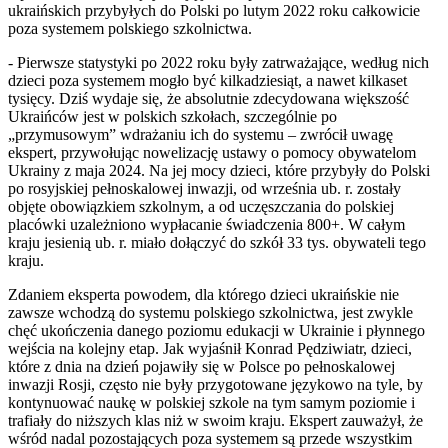
ukraińskich przybyłych do Polski po lutym 2022 roku całkowicie
poza systemem polskiego szkolnictwa.
- Pierwsze statystyki po 2022 roku były zatrważające, według nich
dzieci poza systemem mogło być kilkadziesiąt, a nawet kilkaset
tysięcy. Dziś wydaje się, że absolutnie zdecydowana większość
Ukraińców jest w polskich szkołach, szczególnie po
„przymusowym” wdrażaniu ich do systemu – zwrócił uwagę
ekspert, przywołując nowelizację ustawy o pomocy obywatelom
Ukrainy z maja 2024. Na jej mocy dzieci, które przybyły do Polski
po rosyjskiej pełnoskalowej inwazji, od września ub. r. zostały
objęte obowiązkiem szkolnym, a od uczęszczania do polskiej
placówki uzależniono wypłacanie świadczenia 800+. W całym
kraju jesienią ub. r. miało dołączyć do szkół 33 tys. obywateli tego
kraju.
Zdaniem eksperta powodem, dla którego dzieci ukraińskie nie
zawsze wchodzą do systemu polskiego szkolnictwa, jest zwykle
chęć ukończenia danego poziomu edukacji w Ukrainie i płynnego
wejścia na kolejny etap. Jak wyjaśnił Konrad Pędziwiatr, dzieci,
które z dnia na dzień pojawiły się w Polsce po pełnoskalowej
inwazji Rosji, często nie były przygotowane językowo na tyle, by
kontynuować naukę w polskiej szkole na tym samym poziomie i
trafiały do niższych klas niż w swoim kraju. Ekspert zauważył, że
wśród nadal pozostających poza systemem są przede wszystkim