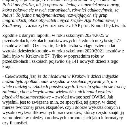
Polski przyjeżdża, niż ją opuszcza. Jedną z superciekawych grup,
która pojawia się w tych statystykach, również edukacyjnych, są
Indusi. To jedna z najdynamiczniej rozwijających się grup
imigranckich, obok obywateli innych krajów Azji Południowej i
Środkowej
– zaznaczył w rozmowie z PAP prof. Konrad Pędziwiatr.
Zgodnie z danymi raportu, w roku szkolnym 2024/2025 w
przedszkolach, szkołach podstawowych i średnich uczyło się 577
uczniów z Indii. Oznacza to, że ich liczba w ciągu czterech lat
wzrosła dziesięciokrotnie - w roku szkolnym 2020/2021 uczniów z
Indii było w Krakowie 57. Tylko w poprzednim roku w
przedszkolach i szkołach pojawiło się 141 nowych dzieci z tego
kraju.
-
Ciekawostką jest, że do niedawna w Krakowie dzieci indyjskie
można było spotkać nade wszystko w szkołach prywatnych, a o
wiele rzadziej w szkołach państwowych. Teraz ta sytuacja się trochę
zmieniła, choć zdecydowana większość z nich nadal wybiera
placówki niesamorządowe
– zwrócił uwagę szef OWIM. Jak
wyjaśnił, jest to związane m.in. ze specyfiką tej grupy, w dużej
mierze tworzonej przez ekspatów, czyli dobrze wykształconych i
wysoko wykwalifikowanych pracowników, którzy często znajdują
zatrudnienie w międzynarodowych korporacjach jako informatycy
czy finansiści.