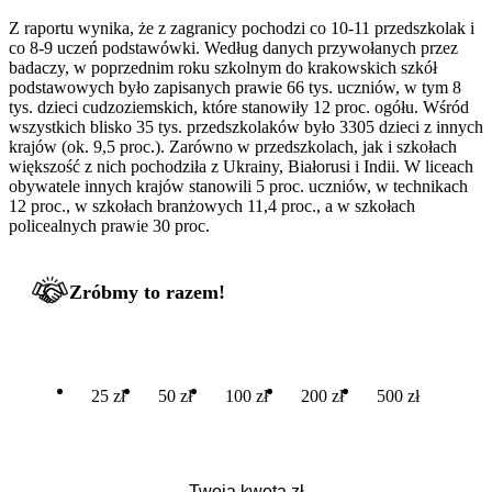
Z raportu wynika, że z zagranicy pochodzi co 10-11 przedszkolak i
co 8-9 uczeń podstawówki. Według danych przywołanych przez
badaczy, w poprzednim roku szkolnym do krakowskich szkół
podstawowych było zapisanych prawie 66 tys. uczniów, w tym 8
tys. dzieci cudzoziemskich, które stanowiły 12 proc. ogółu. Wśród
wszystkich blisko 35 tys. przedszkolaków było 3305 dzieci z innych
krajów (ok. 9,5 proc.). Zarówno w przedszkolach, jak i szkołach
większość z nich pochodziła z Ukrainy, Białorusi i Indii. W liceach
obywatele innych krajów stanowili 5 proc. uczniów, w technikach
12 proc., w szkołach branżowych 11,4 proc., a w szkołach
policealnych prawie 30 proc.
Zróbmy to razem!
25 zł
50 zł
100 zł
200 zł
500 zł