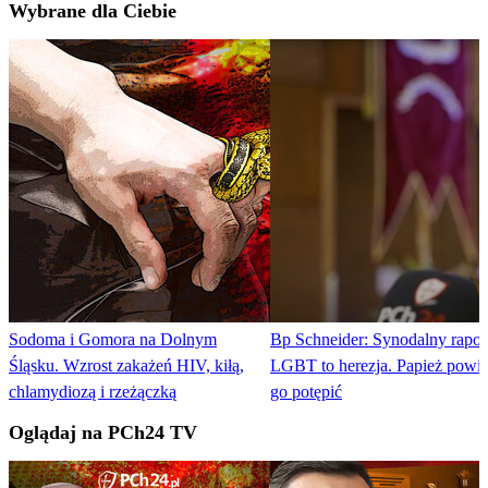
Wybrane dla Ciebie
Sodoma i Gomora na Dolnym
Bp Schneider: Synodalny rapor
Śląsku. Wzrost zakażeń HIV, kiłą,
LGBT to herezja. Papież powi
chlamydiozą i rzeżączką
go potępić
Oglądaj na PCh24 TV