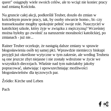
queer" osiągnęły wiele swoich celów, ale to wciąż nie koniec pracy
nad zmianą Kościoła.
Na gruncie całej akcji, podkreślił Teuber, doszło do zmian w
kościelnym prawie pracy, tak, by osoby otwarcie homo-, bi- czy
transseksualne mogłby spokojnie pełnić swoje role. Nauczyciel w
katolickiej szkole, który żyje w związku z mężczyzną? Wcześniej
można byłoby go zwolnić za naruszenie moralności katolickiej, po
zmianach - już nie...
Rainer Teuber oczekuje, że nastąpią dalsze zmiany w sprawie
błogosławienia osób tej samej płci. Wprawdzie niemieccy biskupi
przyjęli już określone wytyczne w tym zakresie, ale według Teubera
są one jeszcze zbyt niejasne i nie zostały wdrożone w życie we
wszystkich diecezjach. Właśnie nad tym należałoby jakoby
popracować, ułatwiając i upowszechniając możliwości
błogosławieństw dla tęczowych par.
Źródło: Kirche und Leben
Pach