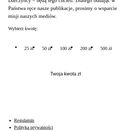
Darczyńcy – będą tego chcieli. Dlatego oddając w
Państwa ręce nasze publikacje, prosimy o wsparcie
misji naszych mediów.
Wybierz kwotę:
25 zł
50 zł
100 zł
200 zł
500 zł
Regulamin
Polityka prywatności