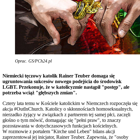
Oprac. GS/PCh24.pl
Niemiecki tęczowy katolik Rainer Teuber domaga się
ugruntowania sukcesów nowego podejścia do środowisk
LGBT. Przekonuje, że w katolicyzmie nastąpił "postęp", ale
potrzeba wciąż "głębszych zmian".
Cztery lata temu w Kościele katolickim w Niemczech rozpoczęła się
akcja #OutInChurch. Katolicy o skłonnościach homoseksualnych,
nierzadko żyjący w związkach z partnerem tej samej płci, zaczęli
głośno o tym mówić, domagając się "pełni praw", to znaczy
pozostawania w dotychczasowych funkcjach kościelnych.
W rozmowie z portalem "Kirche und Leben" bilans akcji
zaprezentował jej inicjator, Rainer Teuber. Zapewnia, że "osoby