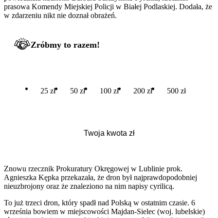
prasowa Komendy Miejskiej Policji w Białej Podlaskiej. Dodała, że
w zdarzeniu nikt nie doznał obrażeń.
Zróbmy to razem!
25 zł
50 zł
100 zł
200 zł
500 zł
Znowu rzecznik Prokuratury Okręgowej w Lublinie prok.
Agnieszka Kępka przekazała, że dron był najprawdopodobniej
nieuzbrojony oraz że znaleziono na nim napisy cyrilicą.
To już trzeci dron, który spadł nad Polską w ostatnim czasie. 6
września bowiem w miejscowości Majdan-Sielec (woj. lubelskie)