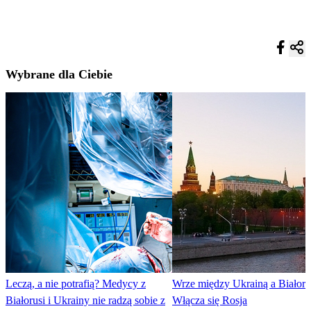
Wybrane dla Ciebie
Leczą, a nie potrafią? Medycy z
Wrze między Ukrainą a Białoru
Białorusi i Ukrainy nie radzą sobie z
Włącza się Rosja