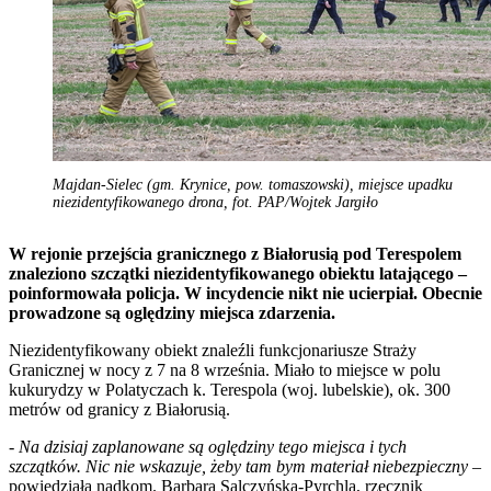
Majdan-Sielec (gm. Krynice, pow. tomaszowski), miejsce upadku
niezidentyfikowanego drona, fot. PAP/Wojtek Jargiło
W rejonie przejścia granicznego z Białorusią pod Terespolem
znaleziono szczątki niezidentyfikowanego obiektu latającego –
poinformowała policja. W incydencie nikt nie ucierpiał. Obecnie
prowadzone są oględziny miejsca zdarzenia.
Niezidentyfikowany obiekt znaleźli funkcjonariusze Straży
Granicznej w nocy z 7 na 8 września. Miało to miejsce w polu
kukurydzy w Polatyczach k. Terespola (woj. lubelskie), ok. 300
metrów od granicy z Białorusią.
-
Na dzisiaj zaplanowane są oględziny tego miejsca i tych
szczątków. Nic nie wskazuje, żeby tam bym materiał niebezpieczny
–
powiedziała nadkom. Barbara Salczyńska-Pyrchla, rzecznik