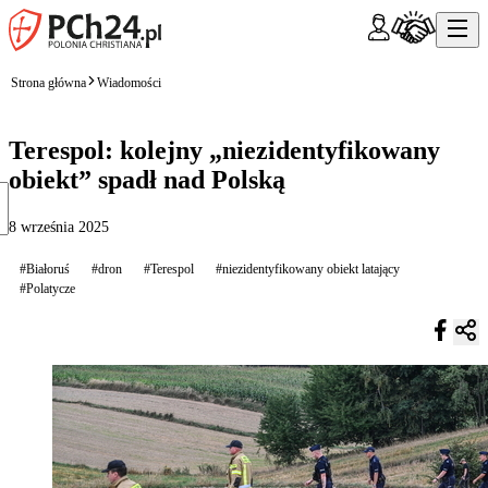
Strona główna
Wiadomości
Terespol: kolejny „niezidentyfikowany
obiekt” spadł nad Polską
8 września 2025
#Białoruś
#dron
#Terespol
#niezidentyfikowany obiekt latający
#Polatycze