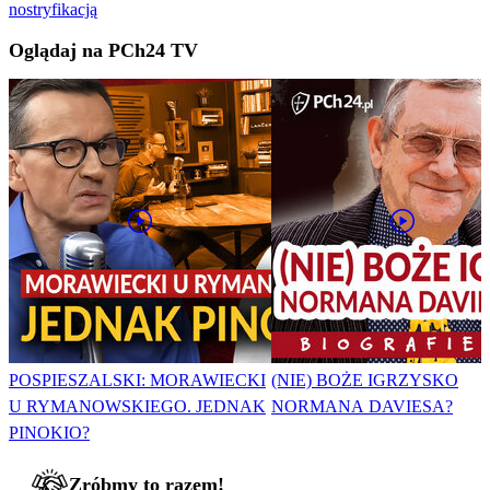
nostryfikacją
Oglądaj na PCh24 TV
POSPIESZALSKI: MORAWIECKI
(NIE) BOŻE IGRZYSKO
U RYMANOWSKIEGO. JEDNAK
NORMANA DAVIESA?
PINOKIO?
Zróbmy to razem!