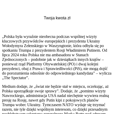
„Polska była wyraźnie nieobecna podczas wspólnej wizyty
kluczowych przywódców europejskich i prezydenta Ukrainy
Wołodymyra Zełenskiego w Waszyngtonie, która odbyła się po
spotkaniu Trumpa z prezydentem Rosji Władimirem Putinem. Od
lipca 2024 roku Polska nie ma ambasadora w Stanach
Zjednoczonych – podobnie jak w dziesiątkach innych krajów –
ponieważ rząd Platformy Obywatelskiej (PO) i dwaj kolejni
prezydenci, obaj z Prawa i Sprawiedliwości (PiS), nie mogą dojść
do porozumienia odnośnie do odpowiedniego kandydata” – wylicza
„The Spectator”.
Medium dodaje, że „świat nie będzie stał w miejscu, oczekując, aż
Polska uporządkuje swoje sprawy”. Dodaje, że „pomimo wizyty
Nawrockiego, administracja USA nadal niechętnie wywiera realną
presję na Rosję, nawet gdy Putin kipi z pokojowych planów
Trumpa wobec Ukrainy. Tymczasem NATO wydaje się trzymać
razem, nie tyle dzięki wspólnym interesom, co dzięki przesadnym
pochlebstwom sekretarza generalnego Marka Rutte pod adresem