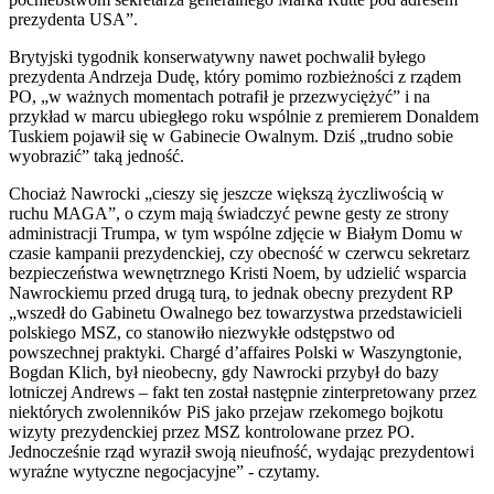
prezydenta USA”.
Brytyjski tygodnik konserwatywny nawet pochwalił byłego
prezydenta Andrzeja Dudę, który pomimo rozbieżności z rządem
PO, „w ważnych momentach potrafił je przezwyciężyć” i na
przykład w marcu ubiegłego roku wspólnie z premierem Donaldem
Tuskiem pojawił się w Gabinecie Owalnym. Dziś „trudno sobie
wyobrazić” taką jedność.
Chociaż Nawrocki „cieszy się jeszcze większą życzliwością w
ruchu MAGA”, o czym mają świadczyć pewne gesty ze strony
administracji Trumpa, w tym wspólne zdjęcie w Białym Domu w
czasie kampanii prezydenckiej, czy obecność w czerwcu sekretarz
bezpieczeństwa wewnętrznego Kristi Noem, by udzielić wsparcia
Nawrockiemu przed drugą turą, to jednak obecny prezydent RP
„wszedł do Gabinetu Owalnego bez towarzystwa przedstawicieli
polskiego MSZ, co stanowiło niezwykłe odstępstwo od
powszechnej praktyki. Chargé d’affaires Polski w Waszyngtonie,
Bogdan Klich, był nieobecny, gdy Nawrocki przybył do bazy
lotniczej Andrews – fakt ten został następnie zinterpretowany przez
niektórych zwolenników PiS jako przejaw rzekomego bojkotu
wizyty prezydenckiej przez MSZ kontrolowane przez PO.
Jednocześnie rząd wyraził swoją nieufność, wydając prezydentowi
wyraźne wytyczne negocjacyjne” - czytamy.