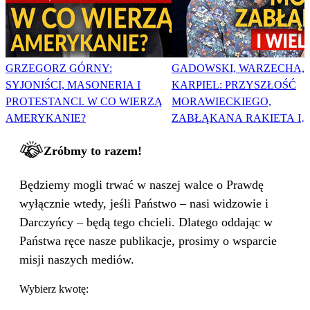
GRZEGORZ GÓRNY:
GADOWSKI, WARZECHA,
SYJONIŚCI, MASONERIA I
KARPIEL: PRZYSZŁOŚĆ
PROTESTANCI. W CO WIERZĄ
MORAWIECKIEGO,
AMERYKANIE?
ZABŁĄKANA RAKIETA I
WIELKA PODMIANA
Zróbmy to razem!
Będziemy mogli trwać w naszej walce o Prawdę
wyłącznie wtedy, jeśli Państwo – nasi widzowie i
Darczyńcy – będą tego chcieli. Dlatego oddając w
Państwa ręce nasze publikacje, prosimy o wsparcie
misji naszych mediów.
Wybierz kwotę: