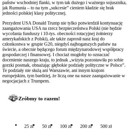
państw wschodniej flanki, w tym tak dużego i ważnego sojusznika,
jak Rumunia – to na tym „sukcesie” cieniem kładzie się brak
jedności polskiej klasy politycznej.
Prezydent USA Donald Trump nie tylko potwierdził kontynuację
zaangażowania USA na rzecz bezpieczeństwa Polski (nie będzie
wycofania funduszy i 10-tys. obecności rotacyjnej żołnierzy
amerykańskich z Polski), ale także zaprosił nasz kraj do
członkostwa w grupie G20, niegdyś najbogatszych państw na
świecie, a obecnie będącego forum międzynarodowej współpracy
gospodarczej i finansowej. I chociaż mogłoby to oznaczać
docenienie naszego kraju, to jednak „wizyta pozostawiła po sobie
gorzki posmak, obnażając głębokie podziały polityczne w Polsce”.
Te podziały nie służą ani Warszawie, ani innym krajom
europejskim, tym bardziej, że liczą one na nasze zaangażowanie w
negocjacjach z Trumpem.
Zróbmy to razem!
25 zł
50 zł
100 zł
200 zł
500 zł