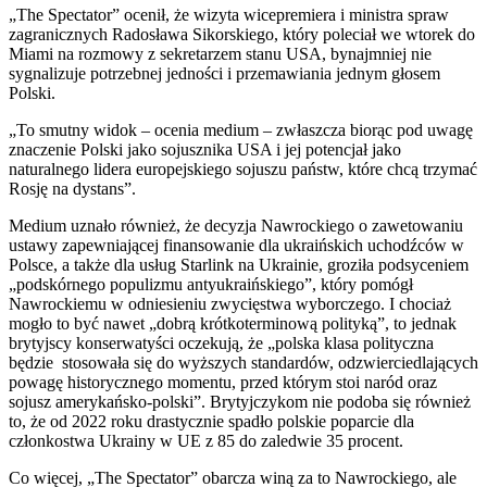
„The Spectator” ocenił, że wizyta wicepremiera i ministra spraw
zagranicznych Radosława Sikorskiego, który poleciał we wtorek do
Miami na rozmowy z sekretarzem stanu USA, bynajmniej nie
sygnalizuje potrzebnej jedności i przemawiania jednym głosem
Polski.
„To smutny widok – ocenia medium – zwłaszcza biorąc pod uwagę
znaczenie Polski jako sojusznika USA i jej potencjał jako
naturalnego lidera europejskiego sojuszu państw, które chcą trzymać
Rosję na dystans”.
Medium uznało również, że decyzja Nawrockiego o zawetowaniu
ustawy zapewniającej finansowanie dla ukraińskich uchodźców w
Polsce, a także dla usług Starlink na Ukrainie, groziła podsyceniem
„podskórnego populizmu antyukraińskiego”, który pomógł
Nawrockiemu w odniesieniu zwycięstwa wyborczego. I chociaż
mogło to być nawet „dobrą krótkoterminową polityką”, to jednak
brytyjscy konserwatyści oczekują, że „polska klasa polityczna
będzie stosowała się do wyższych standardów, odzwierciedlających
powagę historycznego momentu, przed którym stoi naród oraz
sojusz amerykańsko-polski”. Brytyjczykom nie podoba się również
to, że od 2022 roku drastycznie spadło polskie poparcie dla
członkostwa Ukrainy w UE z 85 do zaledwie 35 procent.
Co więcej, „The Spectator” obarcza winą za to Nawrockiego, ale