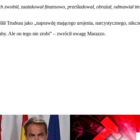
 ich zwolnił, zaatakował finansowo, prześladował, obrażał, odmawiał i
ił Trudeau jako „naprawdę mającego urojenia, narcystycznego, nikc
łaby. Ale on tego nie zrobi” – zwrócił uwagę Marazzo.