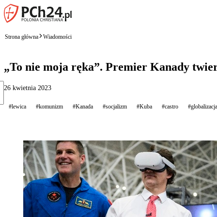
Strona główna
Wiadomości
„To nie moja ręka”. Premier Kanady twier
26 kwietnia 2023
#lewica
#komunizm
#Kanada
#socjalizm
#Kuba
#castro
#globalizacj