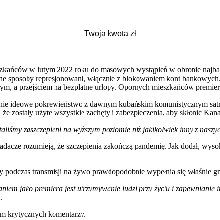
szkańców w lutym 2022 roku do masowych wystąpień w obronie najb
óżne sposoby represjonowani, włącznie z blokowaniem kont bankowych
, a przejściem na bezpłatne urlopy. Opornych mieszkańców premier na
łącznie ideowe pokrewieństwo z dawnym kubańskim komunistycznym sat
, że zostały użyte wszystkie zachęty i zabezpieczenia, aby skłonić Ka
taliśmy zaszczepieni na wyższym poziomie niż jakikolwiek inny z nasz
badacze rozumieją, że szczepienia zakończą pandemię. Jak dodał, wys
arzy podczas transmisji na żywo prawdopodobnie wypełnia się właśnie
niem jako premiera jest utrzymywanie ludzi przy życiu i zapewnianie 
.
wem krytycznych komentarzy.