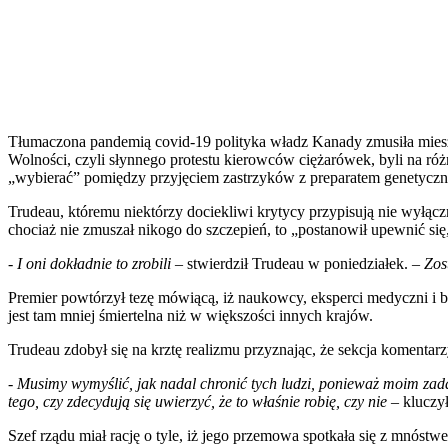
Tłumaczona pandemią covid-19 polityka władz Kanady zmusiła mie
Wolności, czyli słynnego protestu kierowców ciężarówek, byli na r
„wybierać” pomiędzy przyjęciem zastrzyków z preparatem genetycznym
Trudeau, któremu niektórzy dociekliwi krytycy przypisują nie wy
chociaż nie zmuszał nikogo do szczepień, to „postanowił upewnić się
-
I oni dokładnie to zrobili
– stwierdził Trudeau w poniedziałek. –
Zos
Premier powtórzył tezę mówiącą, iż naukowcy, eksperci medyczni i 
jest tam mniej śmiertelna niż w większości innych krajów.
Trudeau zdobył się na krztę realizmu przyznając, że sekcja koment
-
Musimy wymyślić, jak nadal chronić tych ludzi, ponieważ moim zada
tego, czy zdecydują się uwierzyć, że to właśnie robię, czy nie
– kluczył
Szef rządu miał rację o tyle, iż jego przemowa spotkała się z mnóst