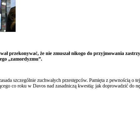
ał przekonywać, że nie zmuszał nikogo do przyjmowania zastrzy
arnego „zamordyzmu”.
a zasada szczególnie zuchwałych przestępców. Pamięta z pewnością o te
go co roku w Davos nad zasadniczą kwestią: jak doprowadzić do nędzy