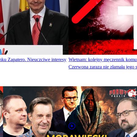
nku Zapatero. Nieuczciwe interesy
Wietnam: kolejny męczennik komu
Czerwona zaraza nie złamała jego 