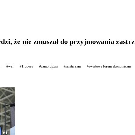
dzi, że nie zmuszał do przyjmowania zastr
a
#wef
#Trudeau
#zamordyzm
#sanitaryzm
#światowe forum ekonomiczne