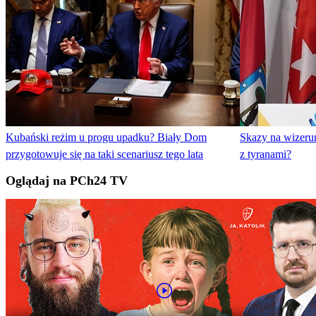
Kubański reżim u progu upadku? Biały Dom
Skazy na wizeru
przygotowuje się na taki scenariusz tego lata
z tyranami?
Oglądaj na PCh24 TV