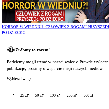
HORROR W WIEDNIU?! CZŁOWIEK Z ROGAMI PRZYSZED
PO DZIECKO
Zróbmy to razem!
Będziemy mogli trwać w naszej walce o Prawdę wyłącznie
publikacje, prosimy o wsparcie misji naszych mediów.
Wybierz kwotę:
25 zł
50 zł
100 zł
200 zł
500 zł