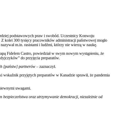
ardziej podstawowych praw i swobód. Uczestnicy Konwoju
. Z kolei 300 tysięcy pracowników administracji państwowej mogło
zywał m.in. rasistami i ludźmi, którzy nie wierzą w naukę.
rapą Fidelem Castro, powiedział w swym nowym wystąpieniu, że
nadyjczyków” do przyjęcia preparatów.
ych [państw] partnerów
– zaznaczył.
oki wskaźnik przyjętych preparatów w Kanadzie sprawił, że pandemia
 gniewnymi uwagami.
im bezpieczeństwa oraz utrzymywanie demokracji, niezależnie od