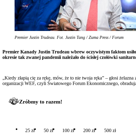
Premier Justin Trudeau. Fot. Justin Tang / Zuma Press / Forum
Premier Kanady Justin Trudeau wbrew oczywistym faktom usiłow
okresie tak zwanej pandemii należało do ścisłej czołówki sanit
„Kiedy złapią cię za rękę, mów, że to nie twoja ręka” – głosi żelazn
organizacji WEF, czyli Światowego Forum Ekonomicznego, obradujące
Zróbmy to razem!
25 zł
50 zł
100 zł
200 zł
500 zł