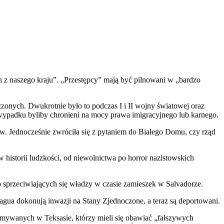
h z naszego kraju”. „Przestępcy” mają być pilnowani w „bardzo
oczonych. Dwukrotnie było to podczas I i II wojny światowej oraz
ypadku byliby chronieni na mocy prawa imigracyjnego lub karnego.
. Jednocześnie zwróciła się z pytaniem do Białego Domu, czy rząd
w historii ludzkości, od niewolnictwa po horror nazistowskich
 sprzeciwiających się władzy w czasie zamieszek w Salvadorze.
ragua dokonują inwazji na Stany Zjednoczone, a teraz są deportowani.
ymywanych w Teksasie, którzy mieli się obawiać „fałszywych