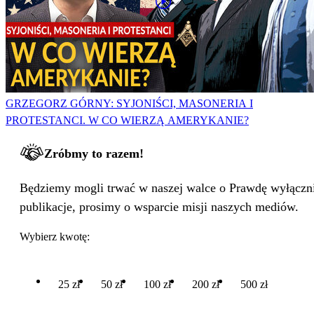
GRZEGORZ GÓRNY: SYJONIŚCI, MASONERIA I
PROTESTANCI. W CO WIERZĄ AMERYKANIE?
Zróbmy to razem!
Będziemy mogli trwać w naszej walce o Prawdę wyłącznie
publikacje, prosimy o wsparcie misji naszych mediów.
Wybierz kwotę:
25 zł
50 zł
100 zł
200 zł
500 zł