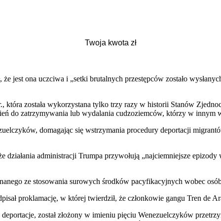
że jest ona uczciwa i „setki brutalnych przestępców zostało wysłanyc
., która została wykorzystana tylko trzy razy w historii Stanów Zjedn
ień do zatrzymywania lub wydalania cudzoziemców, którzy w innym w
elczyków, domagając się wstrzymania procedury deportacji migrantów
że działania administracji Trumpa przywołują „najciemniejsze epizody 
, znanego ze stosowania surowych środków pacyfikacyjnych wobec osób
dpisał proklamację, w której twierdził, że członkowie gangu Tren de A
deportacje, został złożony w imieniu pięciu Wenezuelczyków przetrz