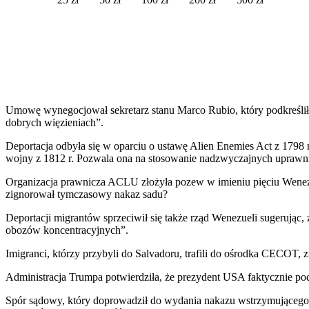
Umowę wynegocjował sekretarz stanu Marco Rubio, który podkreślił, 
dobrych więzieniach”.
Deportacja odbyła się w oparciu o ustawę Alien Enemies Act z 1798 r
wojny z 1812 r. Pozwala ona na stosowanie nadzwyczajnych uprawn
Organizacja prawnicza ACLU złożyła pozew w imieniu pięciu Wenezu
zignorował tymczasowy nakaz sadu?
Deportacji migrantów sprzeciwił się także rząd Wenezueli sugerując, 
obozów koncentracyjnych”.
Imigranci, którzy przybyli do Salvadoru, trafili do ośrodka CECOT
Administracja Trumpa potwierdziła, że ​​prezydent USA faktycznie po
Spór sądowy, który doprowadził do wydania nakazu wstrzymującego 