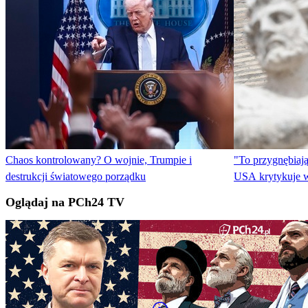
Chaos kontrolowany? O wojnie, Trumpie i
"To przygnębiaj
destrukcji światowego porządku
USA krytykuje w
Oglądaj na PCh24 TV