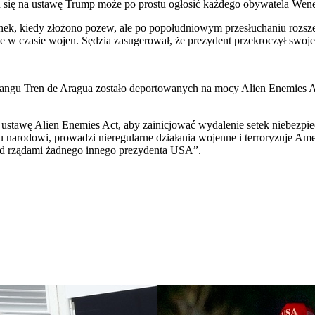
u się na ustawę Trump może po prostu ogłosić każdego obywatela Wenez
ek, kiedy złożono pozew, ale po popołudniowym przesłuchaniu rozszer
e w czasie wojen. Sędzia zasugerował, że prezydent przekroczył swoje
 gangu Tren de Aragua zostało deportowanych na mocy Alien Enemies A
ustawę Alien Enemies Act, aby zainicjować wydalenie setek niebezpie
mu narodowi, prowadzi nieregularne działania wojenne i terroryzuje Am
od rządami żadnego innego prezydenta USA”.