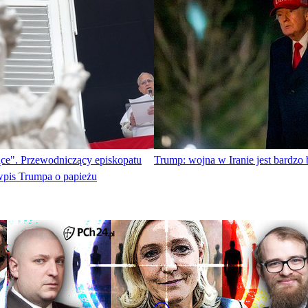
ące". Przewodniczący episkopatu
Trump: wojna w Iranie jest bardzo 
pis Trumpa o papieżu