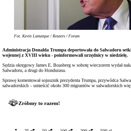
Fot. Kevin Lamarque / Reuters / Forum
Administracja Donalda Trumpa deportowała do Salwadoru setki 
wojennej z XVIII wieku - poinformowali urzędnicy w niedzielę.
Sędzia okręgowy James E. Boasberg w sobotę wieczorem wydał nakaz b
Salwadoru, a drugi do Hondurasu.
Sprawę komentował sojusznik prezydenta Trumpa, przywódca Salwado
salwadorskich – umieścić około 300 migrantów w salwadorskich więz
Zróbmy to razem!
25 zł
50 zł
100 zł
200 zł
500 zł