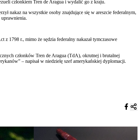
ueli członkiem Tren de Aragua i wydalić go z kraju.
zył nakaz na wszystkie osoby znajdujące się w areszcie federalnym,
 uprawnienia.
ct z 1798 r., mimo że sędzia federalny nakazał tymczasowe
cznych członków Tren de Aragua (TdA), okrutnej i brutalnej
erykanów” – napisał w niedzielę szef amerykańskiej dyplomacji.