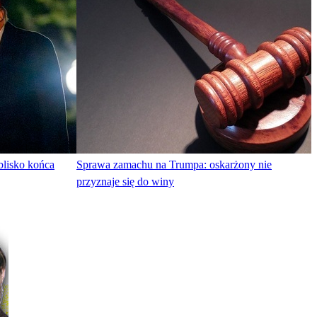
blisko końca
Sprawa zamachu na Trumpa: oskarżony nie
przyznaje się do winy