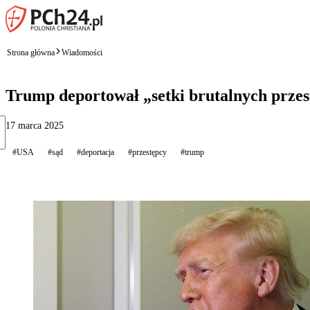
Strona główna
Wiadomości
Trump deportował „setki brutalnych przes
17 marca 2025
#USA
#sąd
#deportacja
#przestępcy
#trump