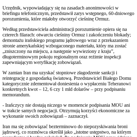
Urzędnik, wypowiadający się na zasadach anonimowości w
briefingu telefonicznym, przedstawił zarys wstępnego, 60-dniowego
porozumienia, które miałoby otworzyć cieśninę Ormuz.
Według przedstawiciela administracji porozumienie opiera się na
czterech filarach: otwarciu cieśniny Ormuz i zakończeniu blokady;
demontażu irańskiego programu jądrowego wraz z przekazaniem
stronie amerykańskiej wzbogaconego materiału, który ma zostać
„zniszczony na miejscu, a następnie wywieziony z kraju”,
długoterminowym pokoju regionalnym oraz reżimie inspekcji
zapewniającym weryfikację zobowiązań.
W zamian Iran ma uzyskać stopniowe złagodzenie sankcji i
reintegrację z gospodarką światową. Przedstawiciel Białego Domu
kategorycznie zdementował doniesienia o wypłaceniu Teheranowi
konkretnych kwot – 12, 6 czy 1 mld dolarów – przy podpisaniu
memorandum.
- Irańczycy nie dostają niczego w momencie podpisania MOU ani
w trakcie samych negocjacji. Otrzymują korzyści ekonomiczne za
wykonanie swoich zobowiązań – zaznaczył.
Iran ma się zobowiązać bezterminowo do niepozyskiwania broni
jądrowej, co rozmówca określił jako „istotne ustępstwo, na którym