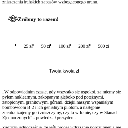
zniszczenia irańskich zapasów wzbogaconego uranu.
Zróbmy to razem!
25 zł
50 zł
100 zł
200 zł
500 zł
„W odpowiednim czasie, gdy wszystko się uspokoi, zajmiemy się
pyłem nuklearnym, zakopanym głęboko pod potężnymi,
zatopionymi granitowymi górami, dzięki naszym wspaniałym
bombowcom B-2 i ich genialnym pilotom, a następnie
zneutralizujemy go i zniszczymy, czy to w Iranie, czy w Stanach
Zjednoczonych” - powiedział prezydent.
Zagroził jednocześnie, że jeśli proces wdrażania porozumienia nie