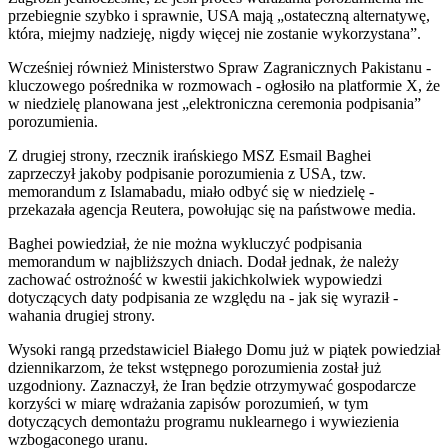
przebiegnie szybko i sprawnie, USA mają „ostateczną alternatywę,
która, miejmy nadzieję, nigdy więcej nie zostanie wykorzystana”.
Wcześniej również Ministerstwo Spraw Zagranicznych Pakistanu -
kluczowego pośrednika w rozmowach - ogłosiło na platformie X, że
w niedzielę planowana jest „elektroniczna ceremonia podpisania”
porozumienia.
Z drugiej strony, rzecznik irańskiego MSZ Esmail Baghei
zaprzeczył jakoby podpisanie porozumienia z USA, tzw.
memorandum z Islamabadu, miało odbyć się w niedzielę -
przekazała agencja Reutera, powołując się na państwowe media.
Baghei powiedział, że nie można wykluczyć podpisania
memorandum w najbliższych dniach. Dodał jednak, że należy
zachować ostrożność w kwestii jakichkolwiek wypowiedzi
dotyczących daty podpisania ze względu na - jak się wyraził -
wahania drugiej strony.
Wysoki rangą przedstawiciel Białego Domu już w piątek powiedział
dziennikarzom, że tekst wstępnego porozumienia został już
uzgodniony. Zaznaczył, że Iran będzie otrzymywać gospodarcze
korzyści w miarę wdrażania zapisów porozumień, w tym
dotyczących demontażu programu nuklearnego i wywiezienia
wzbogaconego uranu.