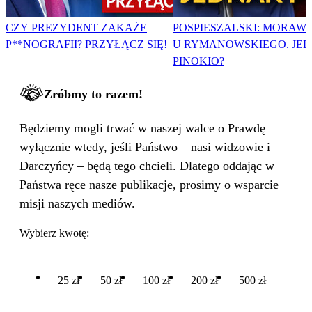
CZY PREZYDENT ZAKAŻE
POSPIESZALSKI: MORAWI
P**NOGRAFII? PRZYŁĄCZ SIĘ!
U RYMANOWSKIEGO. JE
PINOKIO?
Zróbmy to razem!
Będziemy mogli trwać w naszej walce o Prawdę
wyłącznie wtedy, jeśli Państwo – nasi widzowie i
Darczyńcy – będą tego chcieli. Dlatego oddając w
Państwa ręce nasze publikacje, prosimy o wsparcie
misji naszych mediów.
Wybierz kwotę:
25 zł
50 zł
100 zł
200 zł
500 zł