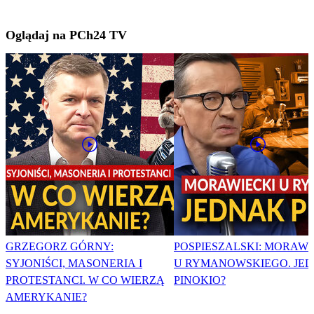
Oglądaj na PCh24 TV
GRZEGORZ GÓRNY:
POSPIESZALSKI: MORAWI
SYJONIŚCI, MASONERIA I
U RYMANOWSKIEGO. JE
PROTESTANCI. W CO WIERZĄ
PINOKIO?
AMERYKANIE?