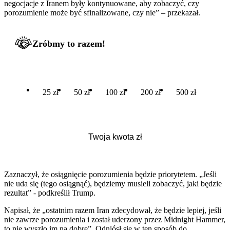
negocjacje z Iranem były kontynuowane, aby zobaczyć, czy
porozumienie może być sfinalizowane, czy nie” – przekazał.
Zróbmy to razem!
25 zł
50 zł
100 zł
200 zł
500 zł
Zaznaczył, że osiągnięcie porozumienia będzie priorytetem. „Jeśli
nie uda się (tego osiągnąć), będziemy musieli zobaczyć, jaki będzie
rezultat” - podkreślił Trump.
Napisał, że „ostatnim razem Iran zdecydował, że będzie lepiej, jeśli
nie zawrze porozumienia i został uderzony przez Midnight Hammer,
to nie wyszło im na dobre”. Odniósł się w ten sposób do