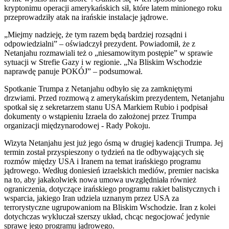
kryptonimu operacji amerykańskich sił, które latem minionego roku
przeprowadziły atak na irańskie instalacje jądrowe.
„Miejmy nadzieję, że tym razem będą bardziej rozsądni i
odpowiedzialni” – oświadczył prezydent. Powiadomił, że z
Netanjahu rozmawiali też o „niesamowitym postępie” w sprawie
sytuacji w Strefie Gazy i w regionie. „Na Bliskim Wschodzie
naprawdę panuje POKÓJ” – podsumował.
Spotkanie Trumpa z Netanjahu odbyło się za zamkniętymi
drzwiami. Przed rozmową z amerykańskim prezydentem, Netanjahu
spotkał się z sekretarzem stanu USA Markiem Rubio i podpisał
dokumenty o wstąpieniu Izraela do założonej przez Trumpa
organizacji międzynarodowej - Rady Pokoju.
Wizyta Netanjahu jest już jego ósmą w drugiej kadencji Trumpa. Jej
termin został przyspieszony o tydzień na tle odbywających się
rozmów między USA i Iranem na temat irańskiego programu
jądrowego. Według doniesień izraelskich mediów, premier naciska
na to, aby jakakolwiek nowa umowa uwzględniała również
ograniczenia, dotyczące irańskiego programu rakiet balistycznych i
wsparcia, jakiego Iran udziela uznanym przez USA za
terrorystyczne ugrupowaniom na Bliskim Wschodzie. Iran z kolei
dotychczas wykluczał szerszy układ, chcąc negocjować jedynie
sprawę jego programu jądrowego.