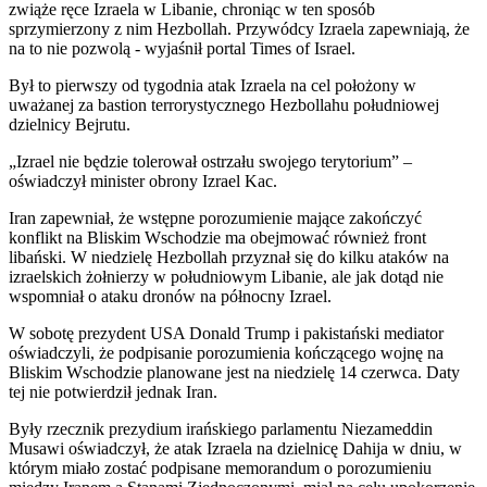
zwiąże ręce Izraela w Libanie, chroniąc w ten sposób
sprzymierzony z nim Hezbollah. Przywódcy Izraela zapewniają, że
na to nie pozwolą - wyjaśnił portal Times of Israel.
Był to pierwszy od tygodnia atak Izraela na cel położony w
uważanej za bastion terrorystycznego Hezbollahu południowej
dzielnicy Bejrutu.
„Izrael nie będzie tolerował ostrzału swojego terytorium” –
oświadczył minister obrony Izrael Kac.
Iran zapewniał, że wstępne porozumienie mające zakończyć
konflikt na Bliskim Wschodzie ma obejmować również front
libański. W niedzielę Hezbollah przyznał się do kilku ataków na
izraelskich żołnierzy w południowym Libanie, ale jak dotąd nie
wspomniał o ataku dronów na północny Izrael.
W sobotę prezydent USA Donald Trump i pakistański mediator
oświadczyli, że podpisanie porozumienia kończącego wojnę na
Bliskim Wschodzie planowane jest na niedzielę 14 czerwca. Daty
tej nie potwierdził jednak Iran.
Były rzecznik prezydium irańskiego parlamentu Niezameddin
Musawi oświadczył, że atak Izraela na dzielnicę Dahija w dniu, w
którym miało zostać podpisane memorandum o porozumieniu