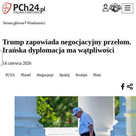
Strona główna
Wiadomości
Trump zapowiada negocjacyjny przełom.
Irańska dyplomacja ma wątpliwości
14 czerwca 2026
#USA
#Izrael
#negocjacje
#pokój
#rozejm
#Iran