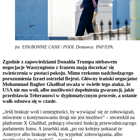
fot. EPA/BONNIE CASH / POOL Dostawca: PAP/EPA.
Zgodnie z zapowiedziami Donalda Trumpa niebawem
negocjacje Waszyngtonu z Iranem mają doczekać się
zwieńczenia w postaci pokoju. Mimo rzekomo nadchodzącego
porozumienia Izrael ostrzelał Bejrut. Główny irański negocjator
Mohammad Bagher Ghalibaf uważa w świetle tego ataku, że
USA nie ma woli, albo możliwości dopełnienia gwarancji, jakie
przedstawia Teheranowi w dyplomatycznym procesie, a ustanie
walk odsuwa się w czasie.
„Jeśli brakuje woli i umiejętności, by wywiązać się ze zobowiązań,
mówienie o kontynuowaniu drogi nie jest możliwe” – stwierdził na
platformie X Ghalibaf, pełniący również funkcję przewodniczącego
parlamentu Iranu. A izraelski atak „po raz kolejny pokazał że
Ameryce albo brakuje woli, by wypełnić zobowiązania, albo
możliwości, by to zrobić” – napisał.