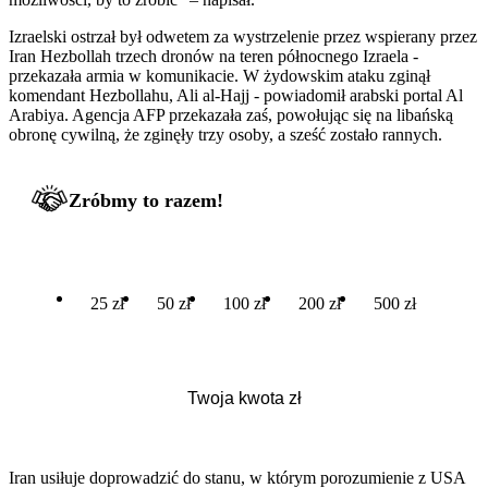
Izraelski ostrzał był odwetem za wystrzelenie przez wspierany przez
Iran Hezbollah trzech dronów na teren północnego Izraela -
przekazała armia w komunikacie. W żydowskim ataku zginął
komendant Hezbollahu, Ali al-Hajj - powiadomił arabski portal Al
Arabiya. Agencja AFP przekazała zaś, powołując się na libańską
obronę cywilną, że zginęły trzy osoby, a sześć zostało rannych.
Zróbmy to razem!
25 zł
50 zł
100 zł
200 zł
500 zł
Iran usiłuje doprowadzić do stanu, w którym porozumienie z USA