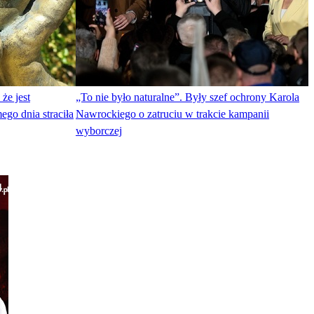
że jest
„To nie było naturalne”. Były szef ochrony Karola
ego dnia straciła
Nawrockiego o zatruciu w trakcie kampanii
wyborczej