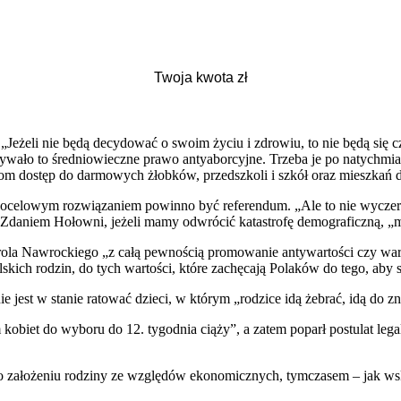
 „Jeżeli nie będą decydować o swoim życiu i zdrowiu, to nie będą się c
wało to średniowieczne prawo antyaborcyjne. Trzeba je po natychmias
zicom dostęp do darmowych żłobków, przedszkoli i szkół oraz mieszkań 
ocelowym rozwiązaniem powinno być referendum. „Ale to nie wyczerpuj
ł. Zdaniem Hołowni, jeżeli mamy odwrócić katastrofę demograficzną, „
ola Nawrockiego „z całą pewnością promowanie antywartości czy warto
ich rodzin, do tych wartości, które zachęcają Polaków do tego, aby sw
 jest w stanie ratować dzieci, w którym „rodzice idą żebrać, idą do z
obiet do wyboru do 12. tygodnia ciąży”, a zatem poparł postulat lega
 o założeniu rodziny ze względów ekonomicznych, tymczasem – jak ws