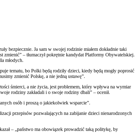
zuły bezpiecznie. Ja sam w swojej rodzinie miałem dokładnie taki
t zmienić” – tłumaczył pokrętnie kandydat Platformy Obywatelskiej.
dla młodych.
e tematu, bo Polki będą rodziły dzieci, kiedy będą mogły poprosić
musimy zmienić Polskę, a nie jedną ustawę”.
ści śmierci, a nie życia, jest problemem, który wpływa na wymiar
oje rodziny zakładali i o swoje rodziny dbali” – ocenił.
nanych osób i proszą o jakiekolwiek wsparcie”.
lizacji przepisów pozwalających na zabijanie dzieci nienarodzonych
kazał – „państwo ma obowiązek prowadzić taką politykę, by