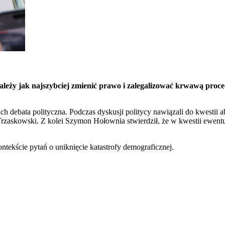
ależy jak najszybciej zmienić prawo i zalegalizować krwawą proced
ch debata polityczna. Podczas dyskusji politycy nawiązali do kwestii a
 Trzaskowski. Z kolei Szymon Hołownia stwierdził, że w kwestii ewent
ntekście pytań o uniknięcie katastrofy demograficznej.