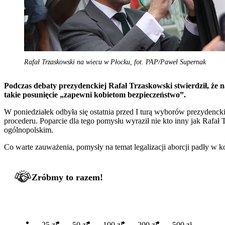
Rafał Trzaskowski na wiecu w Płocku, fot. PAP/Paweł Supernak
Podczas debaty prezydenckiej Rafał Trzaskowski stwierdził, że n
takie posunięcie „zapewni kobietom bezpieczeństwo”.
W poniedziałek odbyła się ostatnia przed I turą wyborów prezydencki
procederu. Poparcie dla tego pomysłu wyraził nie kto inny jak Rafał
ogólnopolskim.
Co warte zauważenia, pomysły na temat legalizacji aborcji padły w ko
Zróbmy to razem!
25 zł
50 zł
100 zł
200 zł
500 zł