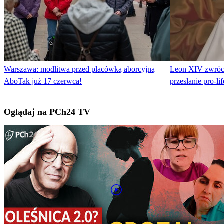
Warszawa: modlitwa przed placówką aborcyjną
Leon XIV zwróci
AboTak już 17 czerwca!
przesłanie pro-l
Oglądaj na PCh24 TV