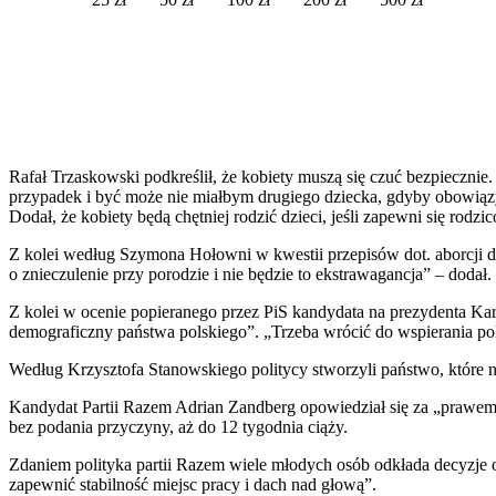
Rafał Trzaskowski podkreślił, że kobiety muszą się czuć bezpiecznie.
przypadek i być może nie miałbym drugiego dziecka, gdyby obowiązy
Dodał, że kobiety będą chętniej rodzić dzieci, jeśli zapewni się rod
Z kolei według Szymona Hołowni w kwestii przepisów dot. aborcji d
o znieczulenie przy porodzie i nie będzie to ekstrawagancja” – doda
Z kolei w ocenie popieranego przez PiS kandydata na prezydenta Kar
demograficzny państwa polskiego”. „Trzeba wrócić do wspierania polsk
Według Krzysztofa Stanowskiego politycy stworzyli państwo, które nie
Kandydat Partii Razem Adrian Zandberg opowiedział się za „prawem k
bez podania przyczyny, aż do 12 tygodnia ciąży.
Zdaniem polityka partii Razem wiele młodych osób odkłada decyzje
zapewnić stabilność miejsc pracy i dach nad głową”.