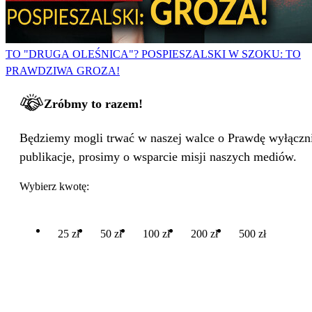
TO "DRUGA OLEŚNICA"? POSPIESZALSKI W SZOKU: TO
PRAWDZIWA GROZA!
Zróbmy to razem!
Będziemy mogli trwać w naszej walce o Prawdę wyłącznie
publikacje, prosimy o wsparcie misji naszych mediów.
Wybierz kwotę:
25 zł
50 zł
100 zł
200 zł
500 zł