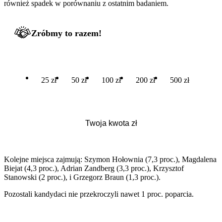
również spadek w porównaniu z ostatnim badaniem.
Zróbmy to razem!
25 zł
50 zł
100 zł
200 zł
500 zł
Kolejne miejsca zajmują: Szymon Hołownia (7,3 proc.), Magdalena
Biejat (4,3 proc.), Adrian Zandberg (3,3 proc.), Krzysztof
Stanowski (2 proc.), i Grzegorz Braun (1,3 proc.).
Pozostali kandydaci nie przekroczyli nawet 1 proc. poparcia.