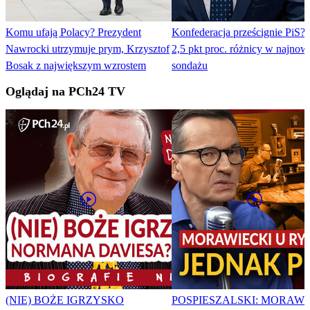
Komu ufają Polacy? Prezydent
Konfederacja prześcignie PiS?
Nawrocki utrzymuje prym, Krzysztof
2,5 pkt proc. różnicy w najno
Bosak z największym wzrostem
sondażu
Oglądaj na PCh24 TV
(NIE) BOŻE IGRZYSKO
POSPIESZALSKI: MORAWI