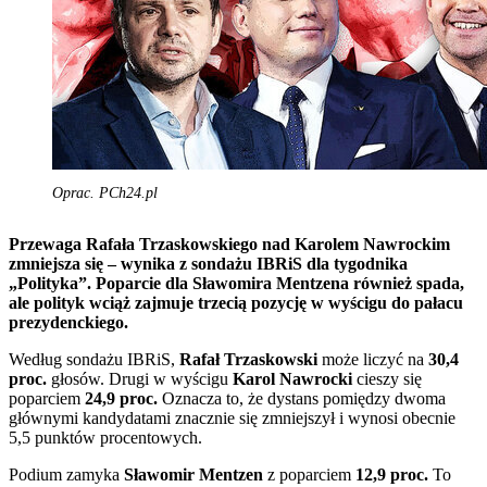
Oprac. PCh24.pl
Przewaga Rafała Trzaskowskiego nad Karolem Nawrockim
zmniejsza się – wynika z sondażu IBRiS dla tygodnika
„Polityka”. Poparcie dla Sławomira Mentzena również spada,
ale polityk wciąż zajmuje trzecią pozycję w wyścigu do pałacu
prezydenckiego.
Według sondażu IBRiS,
Rafał Trzaskowski
może liczyć na
30,4
proc.
głosów. Drugi w wyścigu
Karol Nawrocki
cieszy się
poparciem
24,9 proc.
Oznacza to, że dystans pomiędzy dwoma
głównymi kandydatami znacznie się zmniejszył i wynosi obecnie
5,5 punktów procentowych.
Podium zamyka
Sławomir Mentzen
z poparciem
12,9 proc.
To