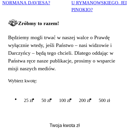
NORMANA DAVIESA?
U RYMANOWSKIEGO. JE
PINOKIO?
Zróbmy to razem!
Będziemy mogli trwać w naszej walce o Prawdę
wyłącznie wtedy, jeśli Państwo – nasi widzowie i
Darczyńcy – będą tego chcieli. Dlatego oddając w
Państwa ręce nasze publikacje, prosimy o wsparcie
misji naszych mediów.
Wybierz kwotę:
25 zł
50 zł
100 zł
200 zł
500 zł