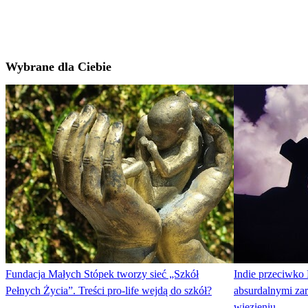
Wybrane dla Ciebie
Fundacja Małych Stópek tworzy sieć „Szkół
Indie przeciwko 
Pełnych Życia”. Treści pro-life wejdą do szkół?
absurdalnymi zar
więzieniu