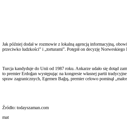
Jak później dodał w rozmowie z lokalną agencją informacyjną, obo
przeciwko ludzkości” i „torturami”. Potępił on decyzję Norweskieg
Turcja kandyduje do Unii od 1987 roku. Ankarze udało się dotąd za
to premier Erdoğan występując na kongresie własnej partii tradycyj
spraw zagranicznych, Egemen Bağış, premier celowo pominął „mało
Źródło: todayszaman.com
mat