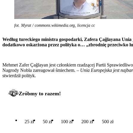
fot. Myrat / commons.wikimedia.org, licencja cc
Według tureckiego ministra gospodarki, Zafera Çağlayana Unia 
dodatkowo oskarżona przez polityka o… „zbrodnię przeciwko lud
Mehmet Zafer Çağlayan jest członkiem rzadzącej Partii Sprawiedliwo
Nagrody Nobla zareagował śmiechem. –
Unia Europejska jest najbar
stwierdził polityk.
Zróbmy to razem!
25 zł
50 zł
100 zł
200 zł
500 zł