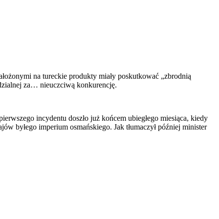
ałożonymi na tureckie produkty miały poskutkować „zbrodnią
dzialnej za… nieuczciwą konkurencję.
pierwszego incydentu doszło już końcem ubiegłego miesiąca, kiedy
ajów byłego imperium osmańskiego. Jak tłumaczył później minister