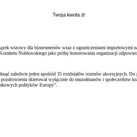
wiązek wizowy dla biznesmenów wraz z ograniczeniami importowymi n
o Komitetu Noblowskiego jako próbę honorowania organizacji odpowie
mknąć zaledwie jeden spośród 35 rozdziałów rozmów akcesyjnych. Do 
ne pozdrowienia skierował wyłącznie do muzułmanów i społeczeństw kr
stkowych polityków Europy”.