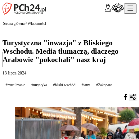
Strona główna
Wiadomości
Turystyczna "inwazja" z Bliskiego
Wschodu. Media tłumaczą, dlaczego
Arabowie "pokochali" nasz kraj
13 lipca 2024
#muzułmanie
#turystyka
#bliski wschód
#tatry
#Zakopane