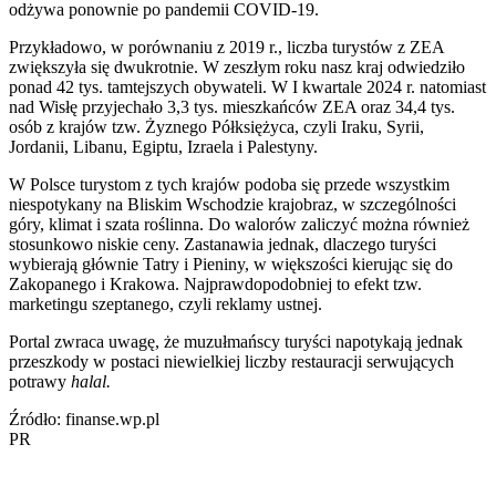
odżywa ponownie po pandemii COVID-19.
Przykładowo, w porównaniu z 2019 r., liczba turystów z ZEA
zwiększyła się dwukrotnie. W zeszłym roku nasz kraj odwiedziło
ponad 42 tys. tamtejszych obywateli. W I kwartale 2024 r. natomiast
nad Wisłę przyjechało 3,3 tys. mieszkańców ZEA oraz 34,4 tys.
osób z krajów tzw. Żyznego Półksiężyca, czyli Iraku, Syrii,
Jordanii, Libanu, Egiptu, Izraela i Palestyny.
W Polsce turystom z tych krajów podoba się przede wszystkim
niespotykany na Bliskim Wschodzie krajobraz, w szczególności
góry, klimat i szata roślinna. Do walorów zaliczyć można również
stosunkowo niskie ceny. Zastanawia jednak, dlaczego turyści
wybierają głównie Tatry i Pieniny, w większości kierując się do
Zakopanego i Krakowa. Najprawdopodobniej to efekt tzw.
marketingu szeptanego, czyli reklamy ustnej.
Portal zwraca uwagę, że muzułmańscy turyści napotykają jednak
przeszkody w postaci niewielkiej liczby restauracji serwujących
potrawy
halal.
Źródło: finanse.wp.pl
PR