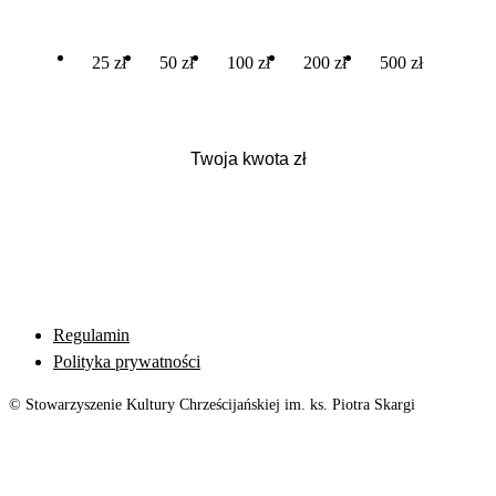
25 zł
50 zł
100 zł
200 zł
500 zł
Regulamin
Polityka prywatności
© Stowarzyszenie Kultury Chrześcijańskiej im. ks. Piotra Skargi