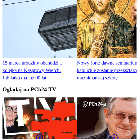
15 marca urodziny obchodzi...
Nowy Jork: dawne seminarium
kolejka na Kasprowy Wierch.
katolickie zostanie przekształc
Jubilatka ma już 90 lat
muzułmańską szkołę
Oglądaj na PCh24 TV