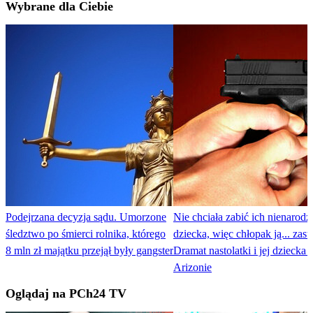
Wybrane dla Ciebie
Podejrzana decyzja sądu. Umorzone
Nie chciała zabić ich nienarod
śledztwo po śmierci rolnika, którego
dziecka, więc chłopak ją... zastr
8 mln zł majątku przejął były gangster
Dramat nastolatki i jej dziecka 
Arizonie
Oglądaj na PCh24 TV