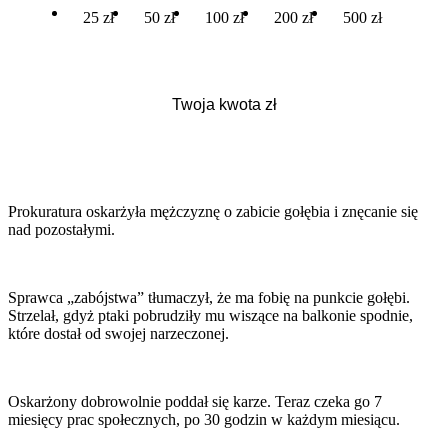
25 zł
50 zł
100 zł
200 zł
500 zł
Prokuratura oskarżyła mężczyznę o zabicie gołębia i znęcanie się
nad pozostałymi.
Sprawca „zabójstwa” tłumaczył, że ma fobię na punkcie gołębi.
Strzelał, gdyż ptaki pobrudziły mu wiszące na balkonie spodnie,
które dostał od swojej narzeczonej.
Oskarżony dobrowolnie poddał się karze. Teraz czeka go 7
miesięcy prac społecznych, po 30 godzin w każdym miesiącu.