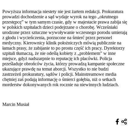
Powyższa informacja niestety nie jest żartem redakcji. Prokuratura
prowadzi dochodzenie a sąd wydaje wyrok na tego „okrutnego
przestępcę” w tym samym czasie, gdy w majestacie prawa zabija się
w polskich szpitalach dzieci podejrzane o chorobę. Wcześniaki
urodzone przez sztuczne wywoływanie wczesnego porodu umierają
z głodu i wycieńczenia, porzucone na śmierć przez personel
medyczny. Kierownicy klinik położniczych mówią publicznie na
łamach prasy, że zabijanie to po prostu część ich pracy. Dyrektorzy
szpitali tłumaczą, że nie odeślą kobiety z „problemem” w inne
miejsce, gdyż nadszarpnie to reputację ich placówki. Policja
prześladuje obrońców życia, którzy prowadzą kampanie społeczne
ukazujące prawdę na temat aborcji. Wszystko to nie budzi
zastrzeżeń prokuratury, sądów i policji. Mainstreamowe media
chętniej zaś podają informację o śmierci gołębia, niż o setkach
morderstw dokonywanych rok rocznie na niewinnych ludziach.
Marcin Musiał